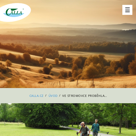
/
/
CALLA.CZ
ÚVOD
VE STROMOVCE PROBĚHLA MOZAIKOVÁ SEČ KVĚTNATÝCH PÁSŮ