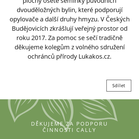
plochy oseté semínky původních
dvouděložných bylin, které podporují
opylovače a další druhy hmyzu. V Českých
Budějovicích zkrášlují veřejný prostor od
roku 2017. Za pomoc se sečí tradičně
děkujeme kolegům z volného sdružení
ochránců přírody Lukakos.cz.
Sdílet
DĚKUJEME ZA PODPORU
ČINNOSTI CALLY