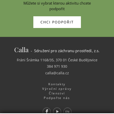
Můžete si vybrat kterou aktivitu chcete
podpořit
CHCI PODPOŘIT
Calla
- Sdružení pro záchranu prostředí, z.s.
Fráni Šrámka 1168/35, 370 01 České Budějovice
384 971 930
calla@calla.cz
Kontakty
Výroční zprávy
Členství
Podpořte nás
Facebook
Youtube
EN