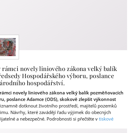
 rámci novely liniového zákona velký balík
ředsedy Hospodářského výboru, poslance
národního hospodářství.
 rámci novely liniového zákona velký balík pozměňovacích
ru, poslance Adamce (ODS), skokově zlepšit výkonnost
významně dotknout životního prostředí, majitelů pozemků
imu. Návrhy, které zavádějí řadu výjimek do obecných
ijatelné a nebezpečné. Podrobnosti si přečtěte v
tiskové