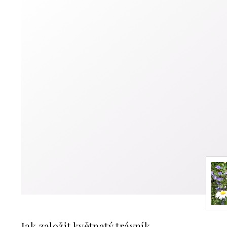
Jak založit květnatý trávník