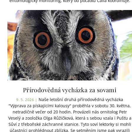
entomologický monitoring, který od počátku Calla koordinuje.
Přírodovědná vycházka za sovami
Naše letošní druhá přírodovědná vycházka
9. 5. 2026 |
"Výprava za pískajícími kalousy" proběhla v sobotu 30. května,
netradičně večer od 20 hodin. Provázeli nás ornitolog Petr
Veselý a zooložka Olga Růžičková, která s sebou vzala i Pušťu a
Sůví z třeboňské záchranné stanice. Tyto soví lektorky si mohli
účastníci prohlédnout zblízka. Se setměním jsme pak vyrazili