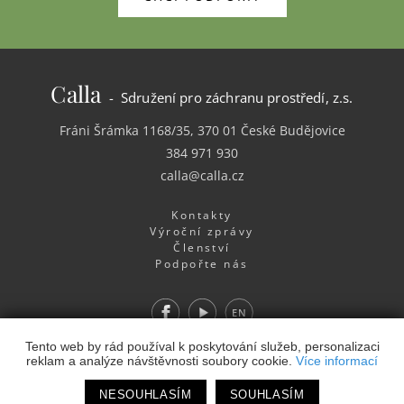
Calla
- Sdružení pro záchranu prostředí, z.s.
Fráni Šrámka 1168/35, 370 01 České Budějovice
384 971 930
calla@calla.cz
Kontakty
Výroční zprávy
Členství
Podpořte nás
Facebook
Youtube
EN
Tento web by rád používal k poskytování služeb, personalizaci
Webdesign
&
Webhosting
&
publikační systém Toolkit
-
reklam a analýze návštěvnosti soubory cookie.
Více informací
Studio
NESOUHLASÍM
SOUHLASÍM