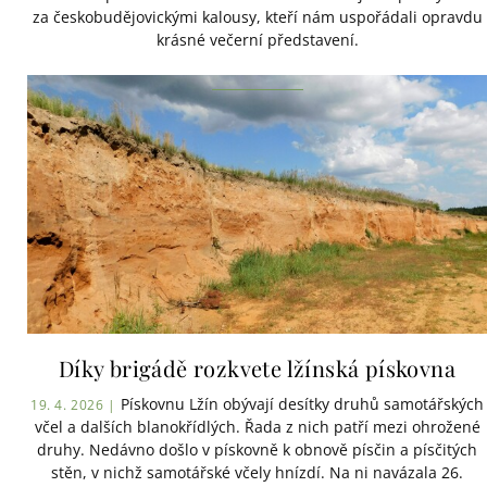
za českobudějovickými kalousy, kteří nám uspořádali opravdu
krásné večerní představení.
Díky brigádě rozkvete lžínská pískovna
Pískovnu Lžín obývají desítky druhů samotářských
19. 4. 2026 |
včel a dalších blanokřídlých. Řada z nich patří mezi ohrožené
druhy. Nedávno došlo v pískovně k obnově písčin a písčitých
stěn, v nichž samotářské včely hnízdí. Na ni navázala 26.