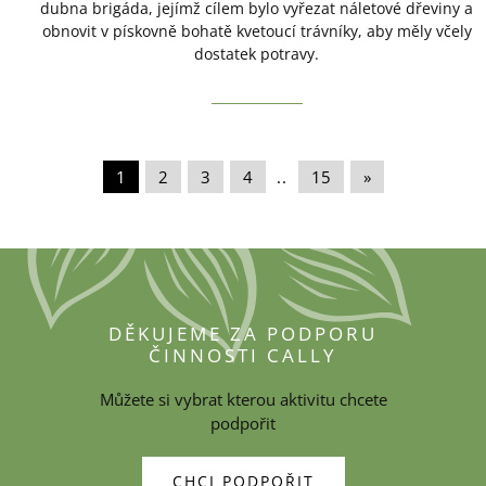
dubna brigáda, jejímž cílem bylo vyřezat náletové dřeviny a
obnovit v pískovně bohatě kvetoucí trávníky, aby měly včely
dostatek potravy.
1
|
2
|
3
|
4
|
..
|
15
|
»
DĚKUJEME ZA PODPORU
ČINNOSTI CALLY
Můžete si vybrat kterou aktivitu chcete
podpořit
CHCI PODPOŘIT