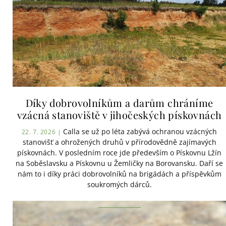
Díky dobrovolníkům a darům chráníme
vzácná stanoviště v jihočeských pískovnách
Calla se už po léta zabývá ochranou vzácných
22. 7. 2026 |
stanovišť a ohrožených druhů v přírodovědně zajímavých
pískovnách. V posledním roce jde především o Pískovnu Lžín
na Soběslavsku a Pískovnu u Žemličky na Borovansku. Daří se
nám to i díky práci dobrovolníků na brigádách a příspěvkům
soukromých dárců.