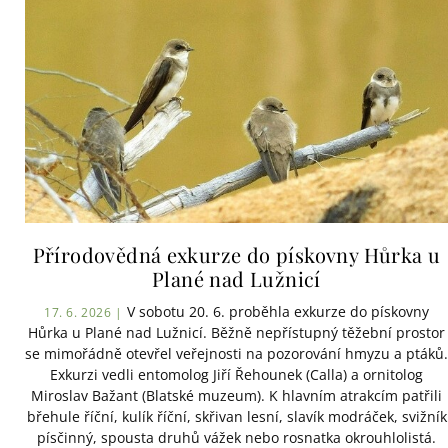
Přírodovědná exkurze do pískovny Hůrka u
Plané nad Lužnicí
V sobotu 20. 6. proběhla exkurze do pískovny
17. 6. 2026 |
Hůrka u Plané nad Lužnicí. Běžně nepřístupný těžební prostor
se mimořádně otevřel veřejnosti na pozorování hmyzu a ptáků.
Exkurzi vedli entomolog Jiří Řehounek (Calla) a ornitolog
Miroslav Bažant (Blatské muzeum). K hlavním atrakcím patřili
břehule říční, kulík říční, skřivan lesní, slavík modráček, svižník
písčinný, spousta druhů vážek nebo rosnatka okrouhlolistá.