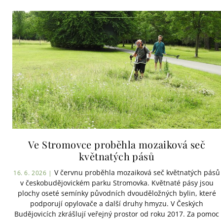
Ve Stromovce proběhla mozaiková seč
květnatých pásů
V červnu proběhla mozaiková seč květnatých pásů
16. 6. 2026 |
v českobudějovickém parku Stromovka. Květnaté pásy jsou
plochy oseté semínky původních dvouděložných bylin, které
podporují opylovače a další druhy hmyzu. V Českých
Budějovicích zkrášlují veřejný prostor od roku 2017. Za pomoc