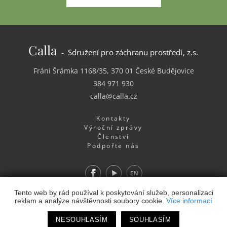
Calla
- Sdružení pro záchranu prostředí, z.s.
Fráni Šrámka 1168/35, 370 01 České Budějovice
384 971 930
calla@calla.cz
Kontakty
Výroční zprávy
Členství
Podpořte nás
Facebook
Youtube
EN
Webdesign
&
Webhosting
&
publikační systém Toolkit
-
Tento web by rád používal k poskytování služeb, personalizaci
reklam a analýze návštěvnosti soubory cookie.
Více informací
Studio
NESOUHLASÍM
SOUHLASÍM