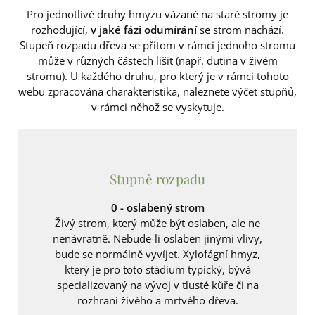
Pro jednotlivé druhy hmyzu vázané na staré stromy je
rozhodující,
v jaké fázi odumírání
se strom nachází.
Stupeň rozpadu dřeva se přitom v rámci jednoho stromu
může v různých částech lišit (např. dutina v živém
stromu). U každého druhu, pro který je v rámci tohoto
webu zpracována charakteristika, naleznete výčet stupňů,
v rámci něhož se vyskytuje.
Stupně rozpadu
0 - oslabený strom
Živý strom, který může být oslaben, ale ne
nenávratně. Nebude-li oslaben jinými vlivy,
bude se normálně vyvíjet. Xylofágní hmyz,
který je pro toto stádium typický, bývá
specializovaný na vývoj v tlusté kůře či na
rozhraní živého a mrtvého dřeva.