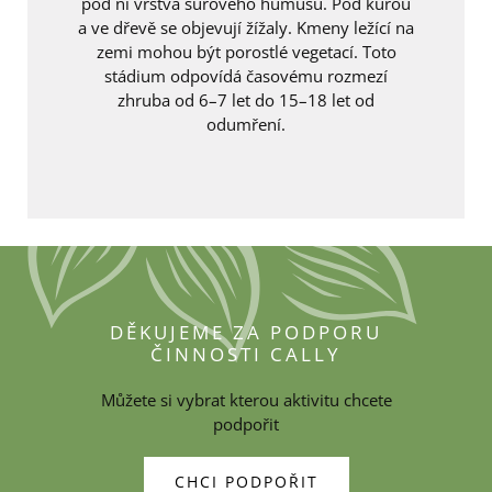
pod ní vrstva surového humusu. Pod kůrou
a ve dřevě se objevují žížaly. Kmeny ležící na
zemi mohou být porostlé vegetací. Toto
stádium odpovídá časovému rozmezí
zhruba od 6–7 let do 15–18 let od
odumření.
DĚKUJEME ZA PODPORU
ČINNOSTI CALLY
Můžete si vybrat kterou aktivitu chcete
podpořit
CHCI PODPOŘIT