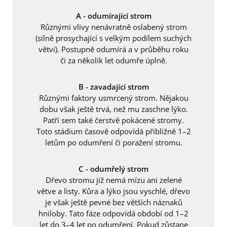
A - odumírající strom
Různými vlivy nenávratně oslabený strom
(silně prosychající s velkým podílem suchých
větví). Postupně odumírá a v průběhu roku
či za několik let odumře úplně.
B - zavadající strom
Různými faktory usmrcený strom. Nějakou
dobu však ještě trvá, než mu zaschne lýko.
Patří sem také čerstvě pokácené stromy.
Toto stádium časově odpovídá přibližně 1–2
letům po odumření či poražení stromu.
C - odumřelý strom
Dřevo stromu již nemá mízu ani zelené
větve a listy. Kůra a lýko jsou vyschlé, dřevo
je však ještě pevné bez větších náznaků
hniloby. Tato fáze odpovídá období od 1–2
let do 3–4 let po odumření. Pokud zůstane