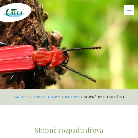
/
/
/
CALLA.CZ
STROMY A HMYZ
BIOTOPY
STUPNĚ ROZPADU DŘEVA
Stupně rozpadu dřeva