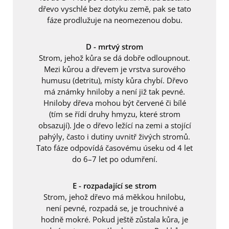
dřevo vyschlé bez dotyku země, pak se tato
fáze prodlužuje na neomezenou dobu.
D - mrtvý strom
Strom, jehož kůra se dá dobře odloupnout.
Mezi kůrou a dřevem je vrstva surového
humusu (detritu), místy kůra chybí. Dřevo
má známky hniloby a není již tak pevné.
Hniloby dřeva mohou být červené či bílé
(tím se řídí druhy hmyzu, které strom
obsazují). Jde o dřevo ležící na zemi a stojící
pahýly, často i dutiny uvnitř živých stromů.
Tato fáze odpovídá časovému úseku od 4 let
do 6–7 let po odumření.
E - rozpadající se strom
Strom, jehož dřevo má měkkou hnilobu,
není pevné, rozpadá se, je trouchnivé a
hodně mokré. Pokud ještě zůstala kůra, je