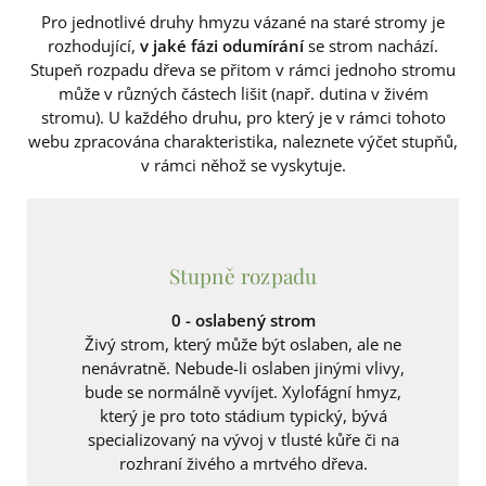
Pro jednotlivé druhy hmyzu vázané na staré stromy je
rozhodující,
v jaké fázi odumírání
se strom nachází.
Stupeň rozpadu dřeva se přitom v rámci jednoho stromu
může v různých částech lišit (např. dutina v živém
stromu). U každého druhu, pro který je v rámci tohoto
webu zpracována charakteristika, naleznete výčet stupňů,
v rámci něhož se vyskytuje.
Stupně rozpadu
0 - oslabený strom
Živý strom, který může být oslaben, ale ne
nenávratně. Nebude-li oslaben jinými vlivy,
bude se normálně vyvíjet. Xylofágní hmyz,
který je pro toto stádium typický, bývá
specializovaný na vývoj v tlusté kůře či na
rozhraní živého a mrtvého dřeva.