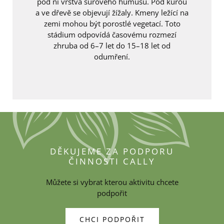
pod ní vrstva surového humusu. Pod kůrou
a ve dřevě se objevují žížaly. Kmeny ležící na
zemi mohou být porostlé vegetací. Toto
stádium odpovídá časovému rozmezí
zhruba od 6–7 let do 15–18 let od
odumření.
DĚKUJEME ZA PODPORU
ČINNOSTI CALLY
Můžete si vybrat kterou aktivitu chcete
podpořit
CHCI PODPOŘIT