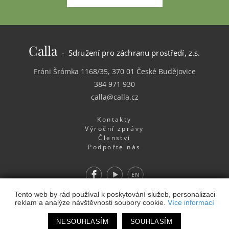
Calla
- Sdružení pro záchranu prostředí, z.s.
Fráni Šrámka 1168/35, 370 01 České Budějovice
384 971 930
calla@calla.cz
Kontakty
Výroční zprávy
Členství
Podpořte nás
Facebook
Youtube
EN
Webdesign
&
Webhosting
&
publikační systém Toolkit
-
Tento web by rád používal k poskytování služeb, personalizaci
reklam a analýze návštěvnosti soubory cookie.
Více informací
Studio
NESOUHLASÍM
SOUHLASÍM