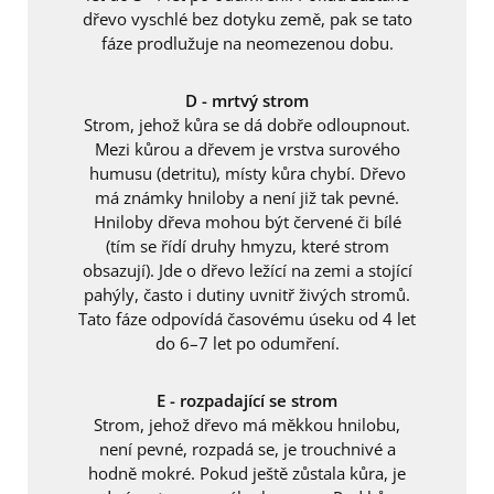
dřevo vyschlé bez dotyku země, pak se tato
fáze prodlužuje na neomezenou dobu.
D - mrtvý strom
Strom, jehož kůra se dá dobře odloupnout.
Mezi kůrou a dřevem je vrstva surového
humusu (detritu), místy kůra chybí. Dřevo
má známky hniloby a není již tak pevné.
Hniloby dřeva mohou být červené či bílé
(tím se řídí druhy hmyzu, které strom
obsazují). Jde o dřevo ležící na zemi a stojící
pahýly, často i dutiny uvnitř živých stromů.
Tato fáze odpovídá časovému úseku od 4 let
do 6–7 let po odumření.
E - rozpadající se strom
Strom, jehož dřevo má měkkou hnilobu,
není pevné, rozpadá se, je trouchnivé a
hodně mokré. Pokud ještě zůstala kůra, je