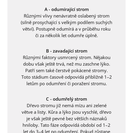
A - odumírající strom
Různými vlivy nenávratně oslabený strom
(silně prosychající s velkým podílem suchých
větví). Postupně odumírá a v průběhu roku
či za několik let odumře úplně.
B - zavadající strom
Různými faktory usmrcený strom. Nějakou
dobu však ještě trvá, než mu zaschne lýko.
Patří sem také čerstvě pokácené stromy.
Toto stádium časově odpovídá přibližně 1–2
letům po odumření či poražení stromu.
C - odumřelý strom
Dřevo stromu již nemá mízu ani zelené
větve a listy. Kůra a lýko jsou vyschlé, dřevo
je však ještě pevné bez větších náznaků
hniloby. Tato fáze odpovídá období od 1–2
let do 3–4 let po odumření. Pokud zůstane