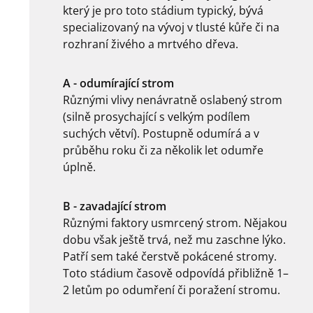
který je pro toto stádium typický, bývá
specializovaný na vývoj v tlusté kůře či na
rozhraní živého a mrtvého dřeva.
A - odumírající strom
Různými vlivy nenávratně oslabený strom
(silně prosychající s velkým podílem
suchých větví). Postupně odumírá a v
průběhu roku či za několik let odumře
úplně.
B - zavadající strom
Různými faktory usmrcený strom. Nějakou
dobu však ještě trvá, než mu zaschne lýko.
Patří sem také čerstvě pokácené stromy.
Toto stádium časově odpovídá přibližně 1–
2 letům po odumření či poražení stromu.