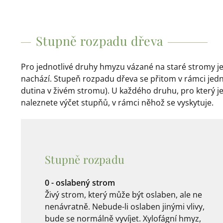
Stupně rozpadu dřeva
Pro jednotlivé druhy hmyzu vázané na staré stromy je
nachází. Stupeň rozpadu dřeva se přitom v rámci jedn
dutina v živém stromu). U každého druhu, pro který j
naleznete výčet stupňů, v rámci něhož se vyskytuje.
Stupně rozpadu
0 - oslabený strom
Živý strom, který může být oslaben, ale ne
nenávratně. Nebude-li oslaben jinými vlivy,
bude se normálně vyvíjet. Xylofágní hmyz,