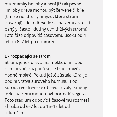
má známky hniloby a není již tak pevné.
Hniloby dřeva mohou být červené či bílé
(tím se řídí druhy hmyzu, které strom
obsazují). Jde o dřevo ležící na zemi a stojící
pahýly, často i dutiny uvnitř živých stromů.
Tato fáze odpovídá časovému úseku od 4
let do 6–7 let po odumření.
E - rozpadající se strom
Strom, jehož dřevo má měkkou hnilobu,
není pevné, rozpadá se, je trouchnivé a
hodně mokré. Pokud ještě zůstala kůra, je
pod ní vrstva surového humusu. Pod
kůrou a ve dřevě se objevují žížaly. Kmeny
ležící na zemi mohou být porostlé vegetací.
Toto stádium odpovídá časovému rozmezí
zhruba od 6–7 let do 15–18 let od
odumření.