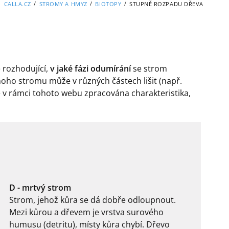
/
/
/
CALLA.CZ
STROMY A HMYZ
BIOTOPY
STUPNĚ ROZPADU DŘEVA
 rozhodující,
v jaké fázi odumírání
se strom
oho stromu může v různých částech lišit (např.
e v rámci tohoto webu zpracována charakteristika,
D - mrtvý strom
Strom, jehož kůra se dá dobře odloupnout.
Mezi kůrou a dřevem je vrstva surového
humusu (detritu), místy kůra chybí. Dřevo