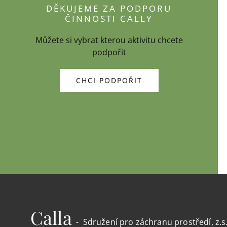
DĚKUJEME ZA PODPORU
ČINNOSTI CALLY
Můžete si vybrat kterou aktivitu chcete
podpořit
CHCI PODPOŘIT
Calla
- Sdružení pro záchranu prostředí, z.s