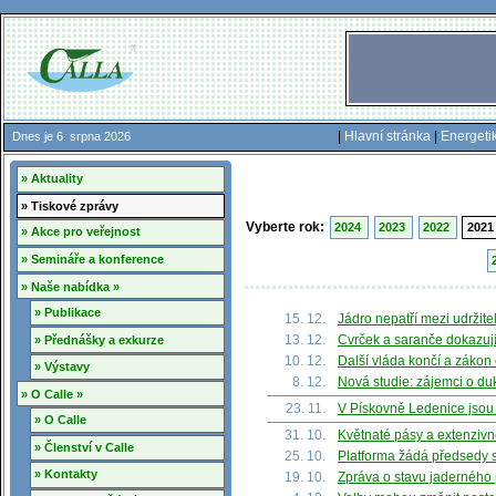
|
Hlavní stránka
|
Energeti
Dnes je 6. srpna 2026
» Aktuality
» Tiskové zprávy
Vyberte rok:
2024
2023
2022
202
» Akce pro veřejnost
» Semináře a konference
» Naše nabídka »
» Publikace
15. 12.
Jádro nepatří mezi udržit
13. 12.
Cvrček a saranče dokazují
» Přednášky a exkurze
10. 12.
Další vláda končí a zákon 
» Výstavy
8. 12.
Nová studie: zájemci o duk
» O Calle »
23. 11.
V Pískovně Ledenice jsou 
» O Calle
31. 10.
Květnaté pásy a extenziv
» Členství v Calle
25. 10.
Platforma žádá předsedy s
» Kontakty
19. 10.
Zpráva o stavu jaderného 