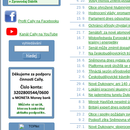
4. 10.
Volby mohou změnit postav
» Zpravodaj Ďáblík
23. 9.
Obce ohrožené hlubinným 
22. 9.
Hodnocení vlády: promarně
15. 9.
Parlament dnes odsouhlas
Profil Cally na Facebooku
4. 8.
Ochránci přírody chystají 
21. 7.
Senátoři: za nové atomové
Kanál Cally na YouTube
16. 7.
Místopředseda Evropské k
krajiny i energetiky
vyhledávání
14. 7.
Senát může zmírnit dopa
7. 7.
Na českobudějovických trá
16. 6.
Sněmovna dnes vydala vlá
11. 6.
Platforma proti úložišti se
10. 6.
Třináctá sezón přírodově
2. 6.
Českobudějovické trávník
29. 4.
Nové Dukovany: ani 140, an
22. 4.
Lokální pracovní skupiny p
14. 4.
Ne jadernému tunelu Duk
8. 3.
Ministr Havlíček nesplnil ú
3. 3.
Britský expert dnes potvr
23. 2.
Obce i spolky požádaly sv
9. 2.
Podpoří zítra Sněmovna v
27. 1.
Nové Dukovany: stoprocent