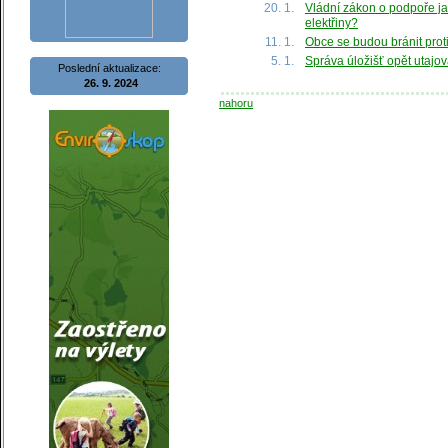
20. 1.
Vládní zákon o podpoře j
elektřiny?
11. 1.
Obce se budou bránit proti
5. 1.
Správa úložišť opět utajo
Poslední aktualizace:
26. 9. 2024
nahoru