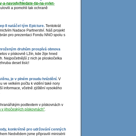
y-a-navody/hledate-tip-na-vylet-
i ulovili a pomohli tak ochraně
p II natáčel tým Epicture.
Tentokrát
ictvím Nadace Partnerství. Náš projekt
l vybrán pro prezentaci Fondu NNO spolu s
 ohroženým druhům prospívá obnova
etos v pískovně Lžín, kde žije hned
. Nejpočetnější z nich je ploskočelka
hruba deset tisíc!
stěnu, je v plném proudu hnízdění.
V
ou ve velkém počtu k vidění také nory
í informace, včetně zjištění vysokého
.
hranářským podtextem v pískovnách v
v jihočeských pískovnách"
.
írody, konkrétně pro udržování cenných
hem Nedvědem jsme připravili minisérii