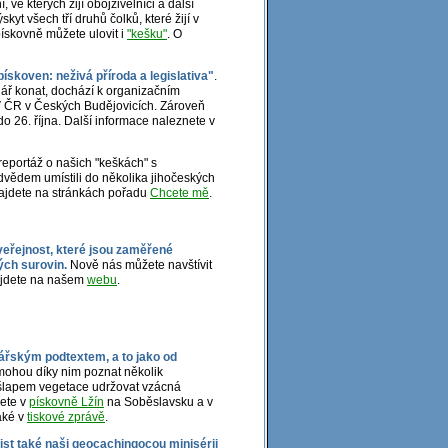
ve kterých žijí obojživelníci a další
yt všech tří druhů čolků, které žijí v
ískovně můžete ulovit i
"kešku"
. O
ískoven: neživá příroda a legislativa"
.
ář konat, dochází k organizačním
 ČR v Českých Budějovicích. Zároveň
do 26. října. Další informace naleznete v
eportáž o našich "keškách" s
vědem umístili do několika jihočeských
jdete na stránkách pořadu
Chcete mě
.
veřejnost, které jsou zaměřené
ých surovin.
Nově nás můžete navštívit
najdete na našem
webu
.
nářským podtextem, a to jako od
mohou díky nim poznat několik
ešlapem vegetace udržovat vzácná
dete v
pískovně Lžín
na Soběslavsku a v
také v
tiskové zprávě
.
list také naši geocachingocou minisérii