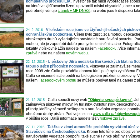
kompletního procesu EIA.
Investor se tak musí vypořádat se spou
na které ve zjišťovacím řízení upozornili místní obyvatelé, obce a 
podrobněji věnuje
článek v MF DNES
, na webu jsou k dispozici ta
-
V loňském roce jsme ve čtyřech jihočeských pískovná
24. 2. 2016
ochranářským podtextem.
Cílem bylo zjistit, zda mohou geocache
ohrožených druhů vyžadujících pravidelné narušování povrchu. Pod
mohou, ale je zapotřebí dobře promyslet umístění cache. Fotografi
lokality v pískovně Lžín najdete na našem
Facebooku
. Více informa
zprávě
nebo na našem
novém webu
.
-
U pískovny Jitra nedaleko Borkovických blat na Sob
22. 12. 2015
tabuli o jejích přírodních hodnotách.
Pískovna je zajímavá zejména
roce 2009 zde Calla prováděla obnovu tůní, poté byla vyhlášena EVL
Calla se nicméně stále podílí na biologickém průzkumu pískovny. V
našem
Facebookovém profilu
se můžete podívat také na galerii z p
- Calla spouští nový web
"Objevte svou pískovnu"
.
Jeh
21. 12. 2015
zajímavých pískoven milovníky turistiky, cykloturistiky, geocachingu
přírody, kteří by zároveň sešlapem a narušováním vegetace pomáha
ohrožené druhy písčin. Podívejte se na
www.calla.cz/objevtesvoup
v příštím roce. Další informace najdete též v
tiskové zprávě
.
-
Takřka v zimní atmosféře proběhlo vytváření tůně 
27. 11. 2015
Slavošovic na Českobudějovicku.
Kromě této tůně pro obojživeník
narušováním vegetace podpořili také suché i vlhké písčiny s výsk