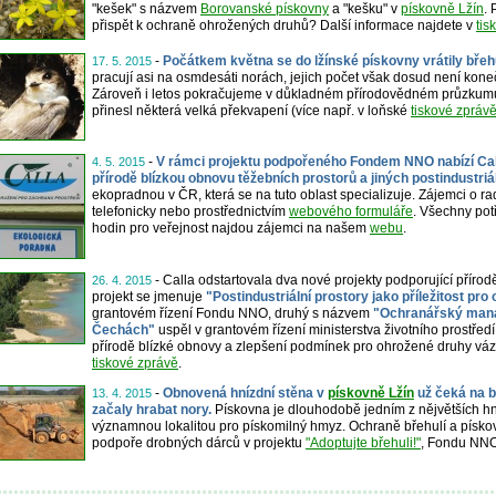
"kešek" s názvem
Borovanské pískovny
a "kešku" v
pískovně Lžín
.
přispět k ochraně ohrožených druhů? Další informace najdete v
tis
-
Počátkem května se do lžínské pískovny vrátily břehu
17. 5. 2015
pracují asi na osmdesáti norách, jejich počet však dosud není konečn
Zároveň i letos pokračujeme v důkladném přírodovědném průzkumu 
přinesl některá velká překvapení (více např. v loňské
tiskové zpráv
-
V rámci projektu podpořeného Fondem NNO nabízí Ca
4. 5. 2015
přírodě blízkou obnovu těžebních prostorů a jiných postindustriáln
ekopradnou v ČR, která se na tuto oblast specializuje. Zájemci o 
telefonicky nebo prostřednictvím
webového formuláře
. Všechny po
hodin pro veřejnost najdou zájemci na našem
webu
.
- Calla odstartovala dva nové projekty podporující přírod
26. 4. 2015
projekt se jmenuje
"Postindustriální prostory jako příležitost pro
grantovém řízení Fondu NNO, druhý s názvem
"Ochranářský mana
Čechách"
uspěl v grantovém řízení ministerstva životního prostředí
přírodě blízké obnovy a zlepšení podmínek pro ohrožené druhy váza
tiskové zprávě
.
-
Obnovená hnízdní stěna v
pískovně Lžín
už čeká na b
13. 4. 2015
začaly hrabat nory.
Pískovna je dlouhodobě jedním z nějvětších hní
významnou lokalitou pro pískomilný hmyz. Ochraně břehulí a písko
podpoře drobných dárců v projektu
"Adoptujte břehuli!"
, Fondu NNO 