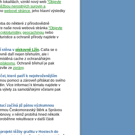
h lokalitách, vznikl nový web
"Objevte
ěžbou nerostných surovin a
eho
webové stránce
, jeho hlavní výsledky
eba do některé z přírodovědně
ůže naše nová webová stránka
"Objevte
,
cykloturistiky
,
geocachingu
nebo
uristice a ochraně přírody najdete v
í stěna v
pískovně Lžín
.
Calla se o
vně daří nejen břehulím, ale i
umístěná cache z ochranářským
 pískovnu
. Ochraně břehulí je pak
zvíte ze
zprávy
.
el, které patří k nejohroženějším
nou pomoci a zároveň přilákat do svého
in. Více informací k tématu najdete v
 na výlety za samotářskými včelami pak
itucí začíná již pátou výzkumnou
 firmou Českomoravský štěrk a Správou
 obnovy, v němž probíhá hned několik
roběhne rekultivace v další části
 projekt těžby grafitu v Hostech do