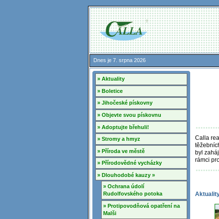
Dnes je 7. srpna 2026
» Aktuality
» Boletice
» Jihočeské pískovny
» Objevte svou pískovnu
» Adoptujte břehuli!
Calla rea
» Stromy a hmyz
těžebních
» Příroda ve městě
byl zahá
rámci pr
» Přírodovědné vycházky
» Dlouhodobé kauzy »
» Ochrana údolí
Aktualit
Rudolfovského potoka
» Protipovodňová opatření na
Malši