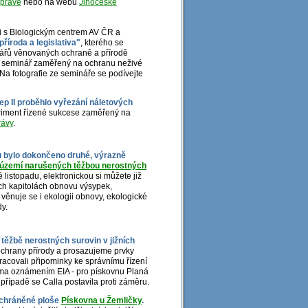
zprávě
nebo na webu
Jihočeské
ci s Biologickým centrem AV ČR a
říroda a legislativa"
, kterého se
inářů věnovaných ochraně a přírodě
yl seminář zaměřený na ochranu neživé
 Na fotografie ze semináře se podívejte
ep II proběhlo vyřezání náletových
iment řízené sukcese zaměřený na
rávy
.
mu bylo dokončeno druhé, výrazně
 území narušených těžbou nerostných
listopadu, elektronickou si můžete již
ích kapitolách obnovu výsypek,
 věnuje se i ekologii obnovy, ekologické
y.
těžbě nerostných surovin v jižních
chrany přírody a prosazujeme prvky
racovali připominky ke správnímu řízení
ěma oznámením EIA - pro pískovnu Planá
případě se Calla postavila proti záměru.
ě chráněné ploše
Pískovna u Žemličky
.