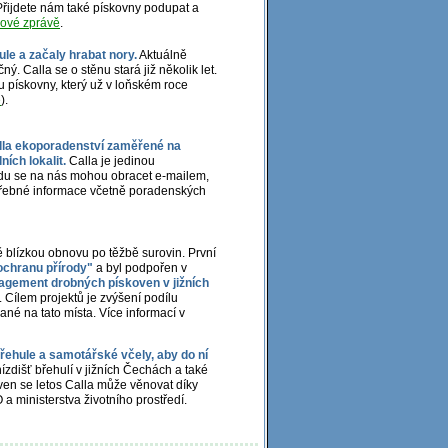
 Přijdete nám také pískovny podupat a
kové zprávě
.
le a začaly hrabat nory.
Aktuálně
ý. Calla se o stěnu stará již několik let.
pískovny, který už v loňském roce
ě
).
lla ekoporadenství zaměřené na
ích lokalit.
Calla je jedinou
radu se na nás mohou obracet e-mailem,
třebné informace včetně poradenských
ě blízkou obnovu po těžbě surovin. První
 ochranu přírody"
a byl podpořen v
gement drobných pískoven v jižních
. Cílem projektů je zvýšení podílu
né na tato místa. Více informací v
řehule a samotářské včely, aby do ní
zdišť břehulí v jižních Čechách a také
ven se letos Calla může věnovat díky
a ministerstva životního prostředí.