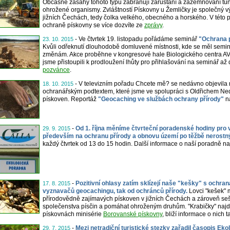
Občasné zásahy tohoto typu zabraňují zarůstání a zazemňování tůní, 
ohrožené organismy. Zvláštností Pískovny u Žemličky je společný výsk
jižních Čechách, tedy čolka velkého, obecného a horského. V této p
ochraně pískovny se více dozvíte ze
zprávy
.
- Ve čtvrtek 19. listopadu pořádáme seminář
"Ochrana p
23. 10. 2015
Kvůli odřeknutí dlouhodobě domluvené místnosti, kde se měl semin
změnám. Akce proběhne v kongresové hale Biologického centra AV
jsme přistoupili k prodloužení lhůty pro přihlašování na seminář až 
pozvánce
.
- V televizním pořadu Chcete mě? se nedávno objevila r
18. 10. 2015
ochranářským podtextem, které jsme ve spolupráci s Oldřichem Ned
pískoven. Reportáž
"Geocaching ve službách ochrany přírody"
na
-
Od 1. října měníme čtvrteční poradenské hodiny pro 
29. 9. 2015
především na ochranu přírody a obnovu území po těžbě nerostn
každý čtvrtek od 13 do 15 hodin. Další informace o naší poradně 
-
Pozitivní ohlasy zatím sklízejí naše "kešky" s ochra
17. 8. 2015
vyznavačů geocachingu, tak od ochránců přírody.
Lovci "kešek" 
přírodovědně zajímavých pískoven v jižních Čechách a zároveň s
společenstva písčin a pomáhat ohroženým druhům. "Krabičky" naj
pískovnách minisérie
Borovanské pískovny
, bliží informace o nich 
-
Mezi netradiční turistické stezky zařadil časopis Eko
29. 7. 2015