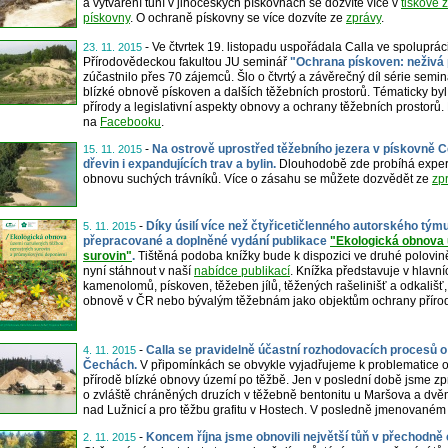
a vytváření tůní v jihočeských pískovnách se dozvíte více v
tiskové 
pískovny
. O ochraně pískovny se více dozvíte ze
zprávy
.
- Ve čtvrtek 19. listopadu uspořádala Calla ve spoluprá
23. 11. 2015
Přírodovědeckou fakultou JU seminář
"Ochrana pískoven: neživá p
zúčastnilo přes 70 zájemců. Šlo o čtvrtý a závěrečný díl série sem
blízké obnově pískoven a dalších těžebních prostorů. Tématicky b
přírody a legislativní aspekty obnovy a ochrany těžebních prostorů.
na
Facebooku
.
-
Na ostrově uprostřed těžebního jezera v pískovně C
15. 11. 2015
dřevin i expandujících trav a bylin.
Dlouhodobě zde probíhá exper
obnovu suchých trávníků. Více o zásahu se můžete dozvědět ze
zp
-
Díky úsilí více než čtyřicetičlenného autorského tý
5. 11. 2015
přepracované a doplněné vydání publikace
"Ekologická obnova
surovin"
.
Tištěná podoba knížky bude k dispozici ve druhé polovině 
nyní stáhnout v naší
nabídce publikací
. Knížka představuje v hlavn
kamenolomů, pískoven, těžeben jílů, těžených rašelinišť a odkališť,
obnově v ČR nebo bývalým těžebnám jako objektům ochrany přírod
-
Calla se pravidelně účastní rozhodovacích procesů o 
4. 11. 2015
Čechách.
V připomínkách se obvykle vyjadřujeme k problematice o
přírodě blízké obnovy území po těžbě. Jen v poslední době jsme zp
o zvláště chráněných druzích v těžebně bentonitu u Maršova a dv
nad Lužnicí a pro těžbu grafitu v Hostech. V posledně jmenovaném 
-
Koncem října jsme obnovili největší tůň v přechodn
2. 11. 2015