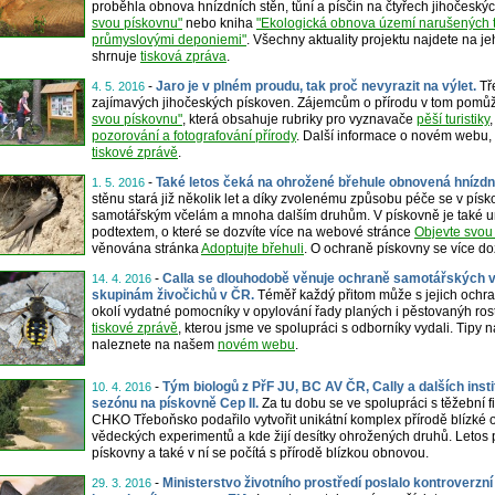
proběhla obnova hnízdních stěn, tůní a písčin na čtyřech jihočeskýc
svou pískovnu"
nebo kniha
"Ekologická obnova území narušených t
průmyslovými deponiemi"
. Všechny aktuality projektu najdete na j
shrnuje
tisková zpráva
.
-
Jaro je v plném proudu, tak proč nevyrazit na výlet.
Tř
4. 5. 2016
zajímavých jihočeských pískoven. Zájemcům o přírodu v tom pom
svou pískovnu"
, která obsahuje rubriky pro vyznavače
pěší turistiky
pozorování a fotografování přírody
. Další informace o novém webu, t
tiskové zprávě
.
-
Také letos čeká na ohrožené břehule obnovená hnízdn
1. 5. 2016
stěnu stará již několik let a díky zvolenému způsobu péče se v písko
samotářským včelám a mnoha dalším druhům. V pískovně je také 
podtextem, o které se dozvíte více na webové stránce
Objevte svou
věnována stránka
Adoptujte břehuli
. O ochraně pískovny se více do
-
Calla se dlouhodobě věnuje ochraně samotářských vč
14. 4. 2016
skupinám živočichů v ČR.
Téměř každý přitom může s jejich ochra
okolí vydatné pomocníky v opylování řady planých i pěstovanýh rostl
tiskové zprávě
, kterou jsme ve spolupráci s odborníky vydali. Tipy
naleznete na našem
novém webu
.
-
Tým biologů z PřF JU, BC AV ČR, Cally a dalších inst
10. 4. 2016
sezónu na pískovně Cep II.
Za tu dobu se ve spolupráci s těžební
CHKO Třeboňsko podařilo vytvořit unikátní komplex přírodě blízké
vědeckých experimentů a kde žijí desítky ohrožených druhů. Letos p
pískovny a také v ní se počítá s přírodě blízkou obnovou.
-
Ministerstvo životního prostředí poslalo kontroverzní
29. 3. 2016