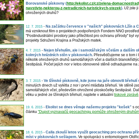
Borovanské pískovny (
http://ekolist.cz/cz/zelena-domacnost/rad
navstivte-nekterou-z-netradicnich-turistickych-stezek
).
Už jste j
ohrožených druhů?
-
Na začátku července v "našich" pískovnách Lžín a Ce
12. 7. 2015
má vzniknout film o projektech podpořených Fondem NNO prostředn
"Postindustriální prostory jako příležitost pro ochranu přírody" by
projekty Sdružení Krajina a Pražských matek.
-
Nejen břehulím, ale i samotářským včelám a dalším
4. 7. 2015
kolmých hnízdních stěn v pískovnách.
Přesvědčujeme se o tom i l
několik ohrožených druhů samotářských včel a dalších blanokřídlých
šestipásá. Počet jejích nor v letos obnovené stěně odhadujeme na z
-
Ve lžínské pískovně, kde jsme na jaře obnovili břehulí 
3. 7. 2015
minulých dnech už vylétla z nor i první mláďata břehulí. Ve stěně js
samotářských včel, především ohrožené ploskočelky šestipásé. Dalš
věku u jedné ze lžínských břehulí, najdete v aktuální
tiskové zprávě
-
Ekolist se dnes věnuje našemu projektu "kešek"
s oc
19. 6. 2015
článku
"Dupot vyznavačů geocachingu pomůže ohroženým druhům 
-
Calla zkouší letos využít geocaching pro ochranu př
18. 6. 2015
míst v pískovnách sešlapem.
Ve spolupráci s entomologem Oldřic