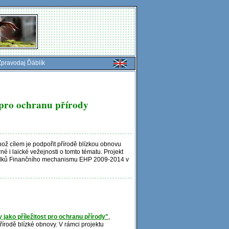
Zpravodaj Ďáblík
t pro ochranu přírody
ehož cílem je podpořit přírodě blízkou obnovu
né i laické vežejnosti o tomto tématu. Projekt
tředků Finančního mechanismu EHP 2009-2014 v
y jako příležitost pro ochranu přírody"
,
írodě blízké obnovy. V rámci projektu