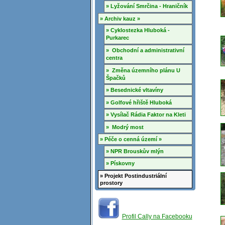
» Lyžování Smrčina - Hraničník
» Archiv kauz »
» Cyklostezka Hluboká -
Purkarec
» Obchodní a administrativní
centra
» Změna územního plánu U
Špačků
» Besednické vltavíny
» Golfové hřiště Hluboká
» Vysílač Rádia Faktor na Kleti
» Modrý most
» Péče o cenná území »
» NPR Brouskův mlýn
» Pískovny
» Projekt Postindustriální
prostory
Profil Cally na Facebooku