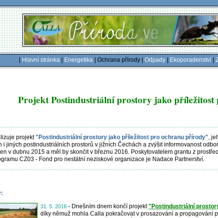
|
Hlavní stránka
|
Energetika
| Ochrana přírody |
Odpady
|
Ekoporadenství
|
Projekt Postindustriální prostory jako příležitos
lizuje projekt
"Postindustriální prostory jako příležitost pro ochranu přírody"
, j
 i jiných postindustriálních prostorů v jižních Čechách a zvýšit informovanost odbor
jen v dubnu 2015 a měl by skončit v březnu 2016. Poskytovatelem grantu z pros
ogramu CZ03 - Fond pro nestátní neziskové organizace je Nadace Partnerství.
y:
- Dnešním dnem končí projekt
"Postindustriální prostor
31. 5. 2016
díky němuž mohla Calla pokračovat v prosazování a propagování př