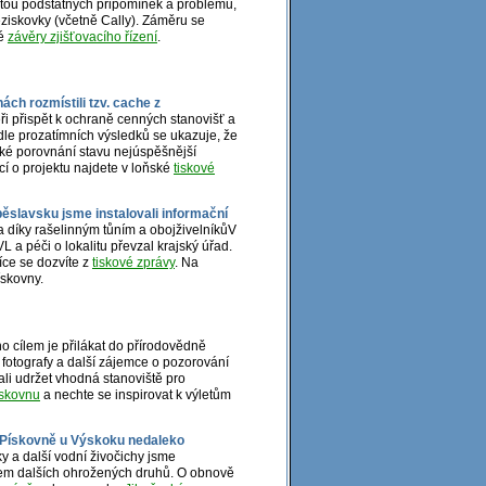
stou podstatných připomínek a problémů,
neziskovky (včetně Cally). Záměru se
ké
závěry zjišťovacího řízení
.
ch rozmístili tzv. cache z
ři přispět k ochraně cenných stanovišť a
le prozatímních výsledků se ukazuje, že
cké porovnání stavu nejúspěšnější
cí o projektu najdete v loňské
tiskové
ěslavsku jsme instalovali informační
 díky rašelinným tůním a obojživelníkůV
 a péči o lokalitu převzal krajský úřad.
íce se dozvíte z
tiskové zprávy
. Na
ískovny.
o cílem je přilákat do přírodovědně
, fotografy a další zájemce o pozorování
li udržet vhodná stanoviště pro
iskovnu
a nechte se inspirovat k výletům
v Pískovně u Výskoku nedaleko
y a další vodní živočichy jsme
ytem dalších ohrožených druhů. O obnově