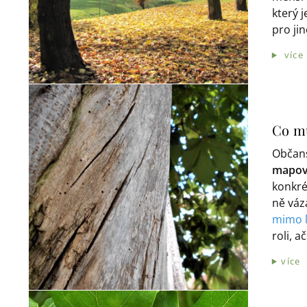
který 
pro ji
více
Co mů
Občan
mapov
konkré
ně vá
mimo 
roli, 
více