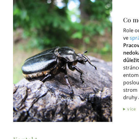
Co mo
Role o
ve
spr
Pracov
nedoká
důleži
stránc
entomo
poslouž
strom 
druhy 
více