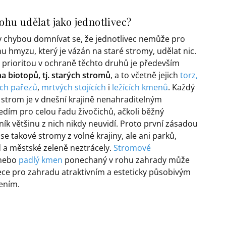
hu udělat jako jednotlivec?
y chybou domnívat se, že jednotlivec nemůže pro
u hmyzu, který je vázán na staré stromy, udělat nic.
 prioritou v ochraně těchto druhů je především
a biotopů, tj. starých stromů
, a to včetně jejich
torz,
ch pařezů
,
mrtvých stojících
i
ležících kmenů
. Každý
 strom je v dnešní krajině nenahraditelným
edím pro celou řadu živočichů, ačkoli běžný
ník většinu z nich nikdy neuvidí. Proto první zásadou
 se takové stromy z volné krajiny, ale ani parků,
 a městské zeleně neztrácely.
Stromové
nebo
padlý kmen
ponechaný v rohu zahrady může
ece pro zahradu atraktivním a esteticky působivým
ením.