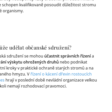
je schopen kvalifikovaně posoudit důležitost stromu
né organismy.
že udělat občanské sdružení?
ská sdružení se mohou
účastnit správních řízení
a
ání výskytu ohrožených druhů
nebo podnikat
tní kroky v praktické ochraně starých stromů a na
zaného hmyzu. V
řízení o kácení dřevin rostoucích
les
hrají v poslední době nevládní organizace velkou
ačkoli nemají rozhodovací pravomoci.