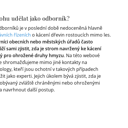
hu udělat jako odborník?
dborníků je v poslední době nedoceněná hlavně
ávních řízeních
o kácení dřevin rostoucích mimo les.
níci obecních nebo městských úřadů často
ží sami zjistit, zda je strom navržený ke kácení
tý pro ohrožené druhy hmyzu
. Na této webové
e shromažďujeme mimo jiné kontakty na
logy, kteří jsou ochotní v takových případech
it jako experti. Jejich úkolem bývá zjistit, zda je
obývaný zvláště chráněnými nebo ohroženými
a navrhnout další postup.