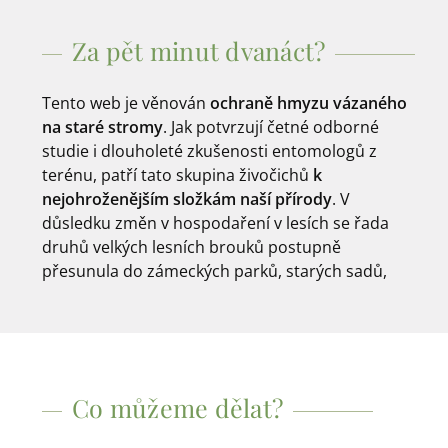
Za pět minut dvanáct?
Tento web je věnován
ochraně hmyzu vázaného
na staré stromy
. Jak potvrzují četné odborné
studie i dlouholeté zkušenosti entomologů z
terénu, patří tato skupina živočichů
k
nejohroženějším složkám naší přírody
. V
Mrtvé a doupné stromy i stromová torza se
důsledku změn v hospodaření v lesích se řada
stávají stále vzácnějším prostředím. Pokud vám
druhů velkých lesních brouků postupně
osud těchto druhů není lhostejný a chcete
přesunula do zámeckých parků, starých sadů,
Co můžeme dělat?