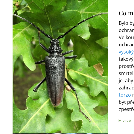
Co mo
Bylo b
ochran
Velkou
ochran
vysoký
takový
prostř
smrtel
je, aby
zahrad
torzo
být př
zpestř
více