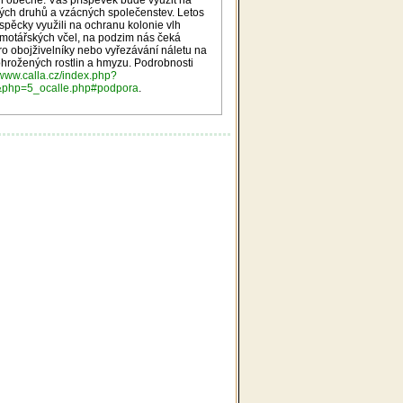
 obecně. Váš příspěvek bude využit na
ch druhů a vzácných společenstev. Letos
íspěcky využili na ochranu kolonie vlh
motářských včel, na podzim nás čeká
ro obojživelníky nebo vyřezávání náletu na
ohrožených rostlin a hmyzu. Podrobnosti
/www.calla.cz/index.php?
&php=5_ocalle.php#podpora
.