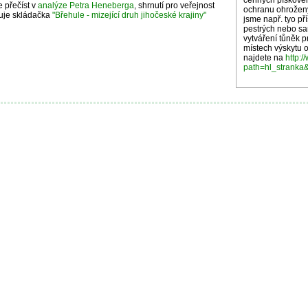
cenných pískoven
 přečíst v
analýze Petra Heneberga
, shrnutí pro veřejnost
ochranu ohrožený
uje skládačka
"Břehule - mizející druh jihočeské krajiny"
jsme např. tyo př
pestrých nebo sa
vytváření tůněk p
místech výskytu 
najdete na
http:/
path=hl_stranka