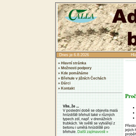
Dnes je 6.8.2026
Hl
» Hlavní stránka
» Možnosti podpory
» Kde pomáháme
» Břehule v jižních Čechách
» Dárci
» Kontakt
Proč
Víte, že ...
V poslední době se objevila malá
hnízdiště břehulí také v různých
typech zdí, např. v drenážních
trubkách. Ve světě se vytvářejí z
Přesto
betonu i umělá hnízdiště pro
jejich
břehule.
Další zajímavosti »
proběh