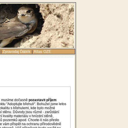
|
Zpravodaj Ďáblík
|
Atlas OZE
ě musíme dočasně
pozastavit příjem
ektu "Adoptujte břehuli". Bohužel jsme letos
 lokalitu s břehulemi, kde bylo možné
í stěnu. Důvody jsou různé - zarůstání
í kvality materiálu v hnízdní stěně,
ků pozemků apod. Chcete-li nás přesto
me vám přispět na ochranu přírodovědně