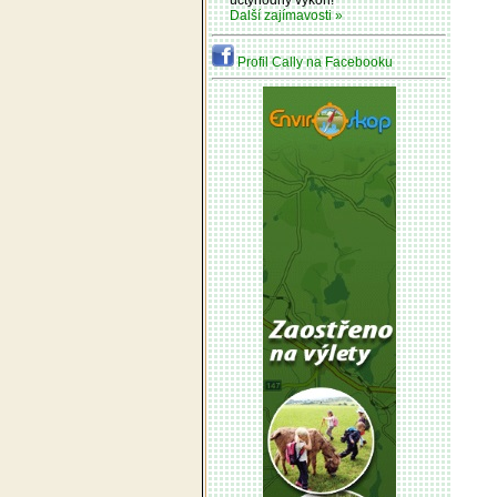
úctyhodný výkon!
Další zajímavosti »
Profil Cally na Facebooku