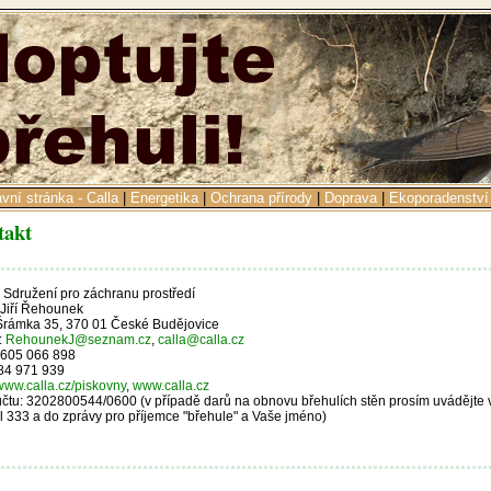
avní stránka - Calla
|
Energetika
|
Ochrana přírody
|
Doprava
|
Ekoporadenství
takt
- Sdružení pro záchranu prostředí
Jiří Řehounek
Šrámka 35, 370 01 České Budějovice
:
RehounekJ@seznam.cz
,
calla@calla.cz
 605 066 898
84 971 939
www.calla.cz/piskovny
,
www.calla.cz
účtu: 3202800544/0600 (v případě darů na obnovu břehulích stěn prosím uvádějte v
 333 a do zprávy pro příjemce "břehule" a Vaše jméno)