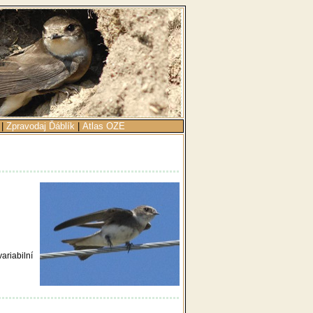
|
Zpravodaj Ďáblík
|
Atlas OZE
ariabilní