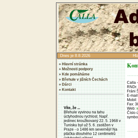
Dnes je 8.8.2026
Hl
Kon
» Hlavní stránka
» Možnosti podpory
» Kde pomáháme
» Břehule v jižních Čechách
Calla 
» Dárci
RNDr. 
» Kontakt
Fráni 
E-mail
Mobil:
Fax: 3
Víte, že ...
Web:
Břehule vyvinou na tahu
Číslo 
úctyhodnou rychlost. Např.
symbol
jedinec kroužkovaný 22. 5. 1968 v
Tunisku byl už 5. 6. zastižen v
Praze - o 1486 km severněji! Na
ptáčka dlouhého 12 centimetrů