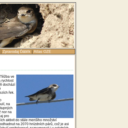
|
Zpravodaj Ďáblík
|
Atlas OZE
 Těžba ve
 rychlost
eň dochází
ě
ezích řek.
o
ulí, na
ostupných
2 nor na
daj pro
ch aktivit do stále menšího množství
 odhadnut na 2070 hnízdních párů, což je asi
řehulí ornitologové zaznamenali i v ostatních