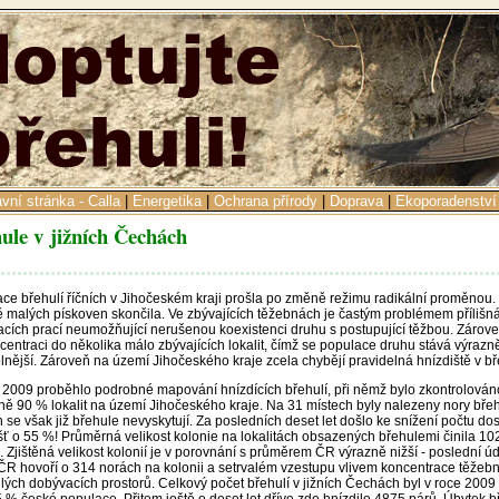
avní stránka - Calla
|
Energetika
|
Ochrana přírody
|
Doprava
|
Ekoporadenství
ule v jižních Čechách
ce břehulí říčních v Jihočeském kraji prošla po změně režimu radikální proměnou.
ě malých pískoven skončila. Ve zbývajících těžebnách je častým problémem přílišná
cích prací neumožňující nerušenou koexistenci druhu s postupující těžbou. Zárov
centraci do několika málo zbývajících lokalit, čímž se populace druhu stává výrazn
elnější. Zároveň na území Jihočeského kraje zcela chybějí pravidelná hnízdiště v bř
 2009 proběhlo podrobné mapování hnízdících břehulí, při němž bylo zkontrolován
ě 90 % lokalit na území Jihočeského kraje. Na 31 místech byly nalezeny nory břeh
h se však již břehule nevyskytují. Za posledních deset let došlo ke snížení počtu d
šť o 55 %! Průměrná velikost kolonie na lokalitách obsazených břehulemi činila 10
i. Zjištěná velikost kolonií je v porovnání s průměrem ČR výrazně nižší - poslední ú
ČR hovoří o 314 norách na kolonii a setrvalém vzestupu vlivem koncentrace těžební
lých dobývacích prostorů. Celkový počet břehulí v jižních Čechách byl v roce 2009
5 % české populace. Přitom ještě o deset let dříve zde hnízdilo 4875 párů. Úbytek b