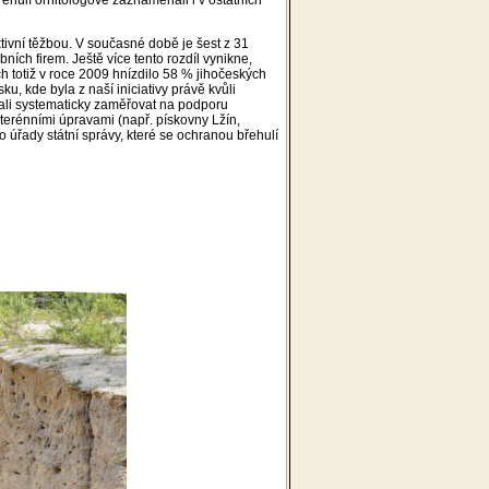
ivní těžbou. V současné době je šest z 31
ích firem. Ještě více tento rozdíl vynikne,
 totiž v roce 2009 hnízdilo 58 % jihočeských
u, kde byla z naší iniciativy právě kvůli
ali systematicky zaměřovat na podporu
 terénními úpravami (např. pískovny Lžín,
o úřady státní správy, které se ochranou břehulí