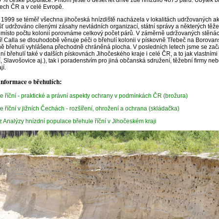
ech ČR a v celé Evropě.
 1999 se téměř všechna jihočeská hnízdiště nacházela v lokalitách udržovaných akt
šť udržováno cílenými zásahy nevládních organizací, státní správy a některých těžebn
místo počtu kolonií porovnáme celkový počet párů. V záměrně udržovaných stěnách
í! Calla se dlouhodobě věnuje péči o břehulí kolonii v pískovně Třebeč na Borovansk
ě břehulí vyhlášena přechodně chráněná plocha. V posledních letech jsme se zač
ní břehulí také v dalších pískovnách Jihočeského kraje i celé ČR, a to jak vlastními
í, Slavošovice aj.), tak i poradenstvím pro jiná občanská sdružení, těžební firmy neb
jí.
informace o břehulích:
e říční - praktické a právní aspekty ochrany v podmínkách ČR (brožura)
e říční v jižních Čechách - rozšíření, ohrožení a ochrana (skládačka)
z Analýzy hnízdní populace břehule říční v Jihočeském kraji