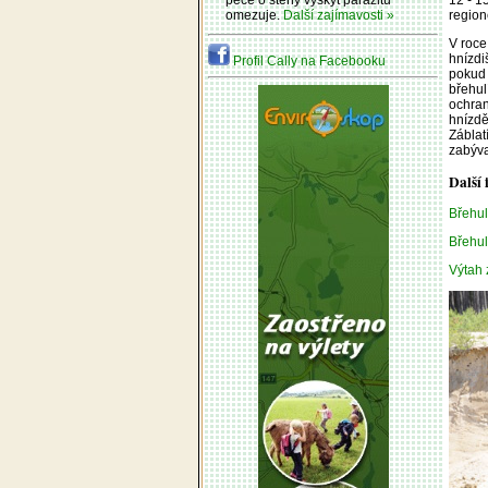
péče o stěny výskyt parazitů
region
omezuje.
Další zajímavosti »
V roce
hnízdi
Profil Cally na Facebooku
pokud 
břehul
ochran
hnízdě
Záblat
zabýva
Další 
Břehul
Břehul
Výtah 