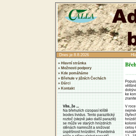
Dnes je 8.8.2026
Hl
Břeh
» Hlavní stránka
» Možnosti podpory
» Kde pomáháme
» Břehule v jižních Čechách
Popula
» Dárci
většin
» Kontakt
dobýva
ke kon
zranit
V roce
Víte, že ...
nejmén
Na břehulích cizopasí klíště
čtyřec
Ixodes lividus. Tento parazitický
hnízdi
roztoč (stejně jako další paraziti)
koloni
se může ve starých hnízdních
celou 
stěnách namnožit a snižovat
rozsáh
úspěšnost hnízdění. Pravidelná
12 - 1