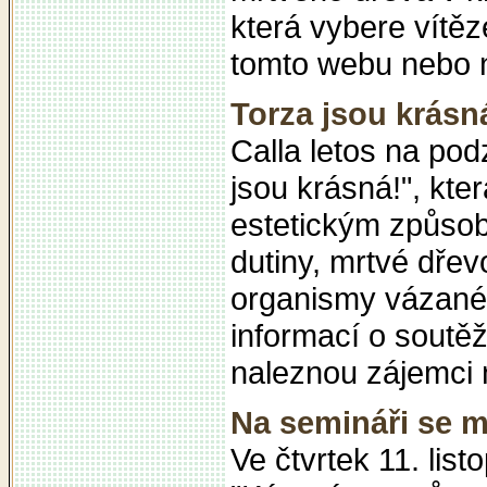
která vybere vítěz
tomto webu nebo n
Torza jsou krásn
Calla letos na po
jsou krásná!", kte
estetickým způsob
dutiny, mrtvé dřev
organismy vázané 
informací o soutěž
naleznou zájemci 
Na semináři se m
Ve čtvrtek 11. lis