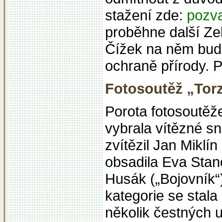
stažení zde:
pozva
proběhne další Ze
Čížek na něm bude
ochraně přírody. 
Fotosoutěž „Torz
Porota fotosoutěže
vybrala vítězné s
zvítězil Jan Miklí
obsadila Eva Stano
Husák („Bojovník“
kategorie se stala
několik čestných 