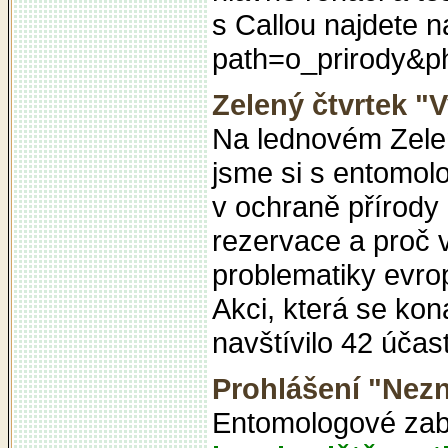
s Callou najdete n
path=o_prirody&p
Zelený čtvrtek "
Na lednovém Zele
jsme si s entomol
v ochraně přírody
rezervace a proč v
problematiky evrop
Akci, která se kon
navštívilo 42 účas
Prohlášení "Nez
Entomologové zab