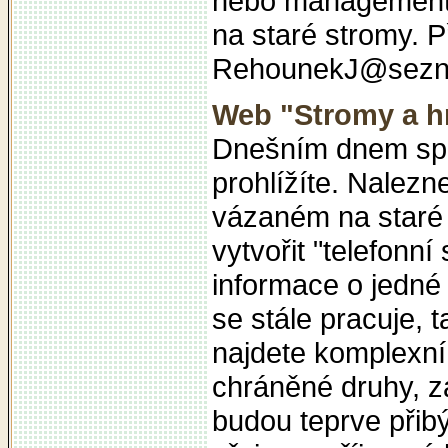
nebo managemente
na staré stromy. P
RehounekJ@sezn
Web "Stromy a hm
Dnešním dnem spou
prohlížíte. Nalez
vázaném na staré 
vytvořit "telefon
informace o jedné
se stále pracuje, 
najdete komplexní
chráněné druhy, 
budou teprve přibý