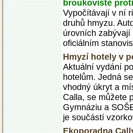
broukoviště pro
Vypočítávají v ní 
druhů hmyzu. Autoř
úrovních zabývají
oficiálním stanov
Hmyzí hotely v 
Aktuální vydání p
hotelům. Jedná se 
vhodný úkryt a mí
Calla, se můžete 
Gymnáziu a SOŠE 
je součástí vzorko
Ekoporadna Cally