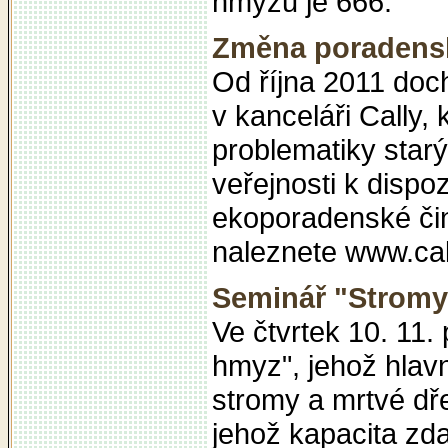
hmyzu je 666.
Změna poradensk
Od října 2011 doc
v kanceláři Cally,
problematiky sta
veřejnosti k dispo
ekoporadenské čin
naleznete www.cal
Seminář "Stromy
Ve čtvrtek 10. 11
hmyz", jehož hla
stromy a mrtvé dř
jehož kapacita zd