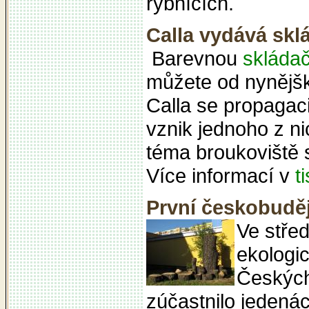
rybnících.
Calla vydává skl
Barevnou
skláda
můžete od nynějšk
Calla se propagac
vznik jednoho z n
téma broukoviště 
Více informací v
t
První českobuděj
Ve střed
ekologi
Českých
zúčastnilo jedenác