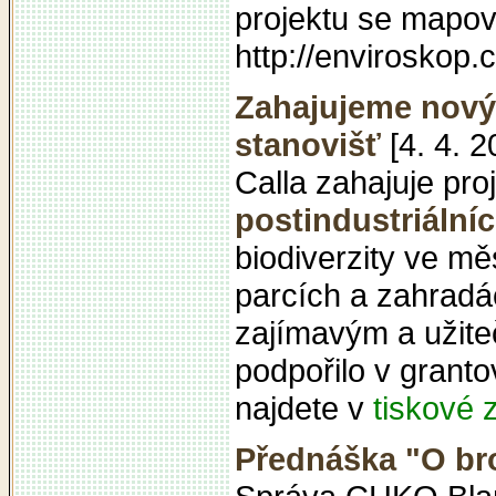
projektu se mapová
http://enviroskop.c
Zahajujeme nový 
stanovišť
[4. 4. 2
Calla zahajuje pro
postindustriální
biodiverzity ve mě
parcích a zahradá
zajímavým a užiteč
podpořilo v granto
najdete v
tiskové 
Přednáška "O br