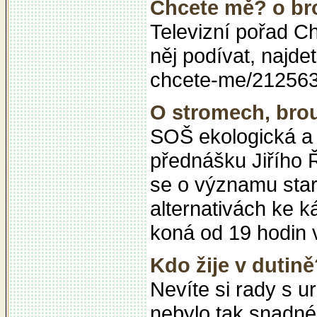
Chcete mě? o br
Televizní pořad C
něj podívat, najd
chcete-me/21256
O stromech, brou
SOŠ ekologická a 
přednášku Jiřího 
se o významu star
alternativách ke k
koná od 19 hodin v
Kdo žije v dutin
Nevíte si rady s 
nebylo tak snadné