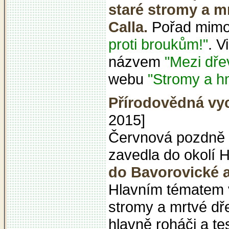
staré stromy a mr
Calla.
Pořad mimo 
proti broukům!"
. V
názvem
"Mezi dř
webu
"Stromy a h
Přírodovědná vyc
2015]
Červnová pozdně o
zavedla do okolí 
do Bavorovické a
Hlavním tématem v
stromy a mrtvé dře
hlavně roháči a te