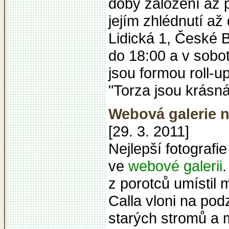
doby založení až 
jejím zhlédnutí a
Lidická 1, České B
do 18:00 a v sobo
jsou formou roll-u
"Torza jsou krásná
Webová galerie n
[29. 3. 2011]
Nejlepší fotografi
ve
webové galerii
.
z porotců umístil 
Calla vloni na pod
starých stromů a m