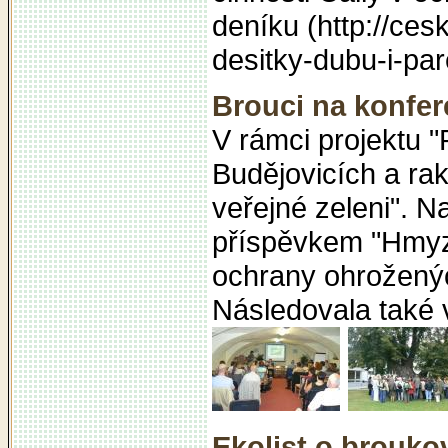
deníku (http://ces
desitky-dubu-i-par
Brouci na konfere
V rámci projektu "
Budějovicích a ra
veřejné zeleni". 
příspěvkem "Hmyz 
ochrany ohroženýc
Následovala také 
Ekolist o brouko