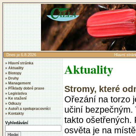
Dnes je 6.8.2026
Hlavní strán
Aktuality
» Hlavní stránka
» Aktuality
» Biotopy
» Druhy
» Management
Stromy, které od
» Příklady dobré praxe
» Legislativa
Ořezání na torzo j
» Ke stažení
» Odkazy
učiní bezpečným. 
» Autoři a spolupracovníci
» Kontakty
takto ošetřených. 
Vyhledávání
osvěta je na místě.