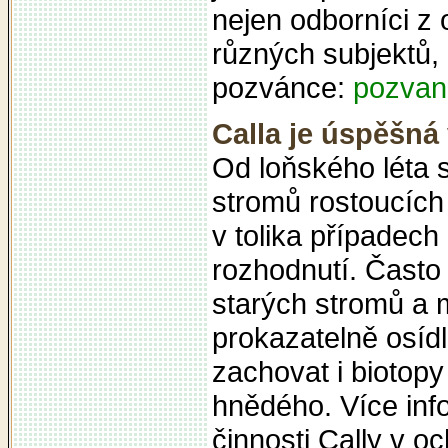
nejen odborníci z 
různých subjektů, 
pozvánce:
pozvan
Calla je úspěšná
Od loňského léta s
stromů rostoucích
v tolika případech
rozhodnutí. Často
starých stromů a 
prokazatelně osíd
zachovat i biotop
hnědého. Více inf
činnosti Cally v 