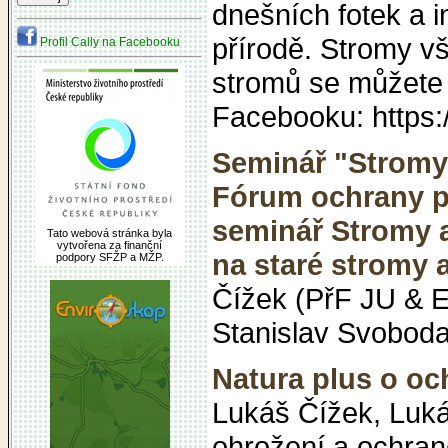
dnešních fotek a 
přírodě. Stromy vš
Profil Cally na Facebooku
stromů se můžete
Facebooku: https
Seminář "Stromy
Fórum ochrany př
seminář Stromy 
Tato webová stránka byla
vytvořena za finanční
na staré stromy 
podpory SFŽP a MŽP.
Čížek (PřF JU & E
Stanislav Svobod
Natura plus o oc
Lukáš Čížek, Luká
ohrožení a ochraně