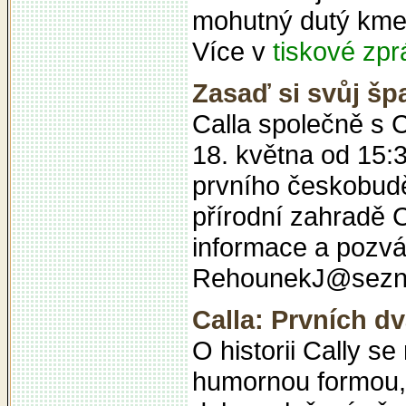
mohutný dutý kmen
Více v
tiskové zp
Zasaď si svůj šp
Calla společně s 
18. května od 15:3
prvního českobud
přírodní zahradě C
informace a pozvá
RehounekJ@sezn
Calla: Prvních d
O historii Cally s
humornou formou, č