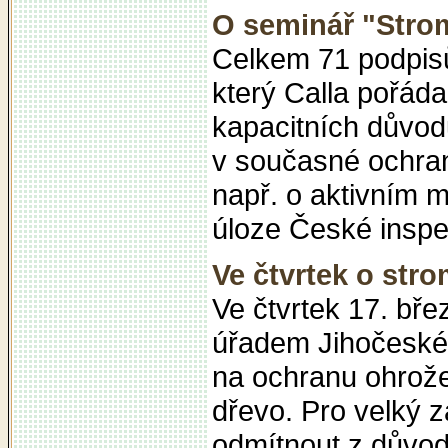
O seminář "Stro
Celkem 71 podpisů
který Calla pořád
kapacitních důvod
v současné ochraně
např. o aktivním
úloze České inspe
Ve čtvrtek o str
Ve čtvrtek 17. bře
úřadem Jihočeskéh
na ochranu ohrož
dřevo. Pro velký 
odmítnout z důvod