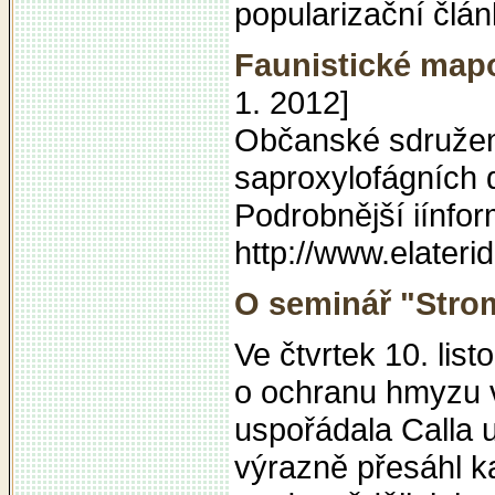
popularizační člán
Faunistické map
1. 2012]
Občanské sdružení
saproxylofágních 
Podrobnější iínfor
http://www.elater
O seminář "Strom
Ve čtvrtek 10. li
o ochranu hmyzu 
uspořádala Calla 
výrazně přesáhl k