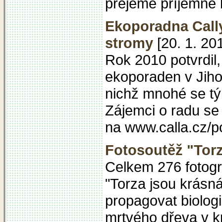
přejeme příjemné
Ekoporadna Call
stromy
[20. 1. 20
Rok 2010 potvrdil,
ekoporaden v Jiho
nichž mnohé se t
Zájemci o radu se
na www.calla.cz/p
Fotosoutěž "Torz
Celkem 276 fotogra
"Torza jsou krásná
propagovat biolog
mrtvého dřeva v k