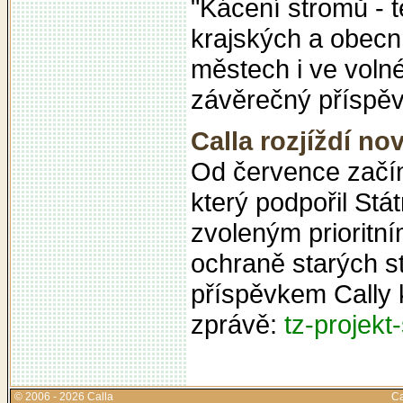
"Kácení stromů - t
krajských a obecn
městech i ve voln
závěrečný příspěv
Calla rozjíždí no
Od července začína
který podpořil Stá
zvoleným prioritn
ochraně starých s
příspěvkem Cally k
zprávě:
tz-projekt
© 2006 - 2026 Calla
Ca