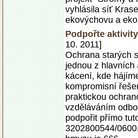
vyhlásila síť Kras
ekovýchovu a eko
Podpořte aktivit
10. 2011]
Ochrana starých 
jednou z hlavních 
kácení, kde hájím
kompromisní řešen
praktickou ochran
vzděláváním odbo
podpořit přímo tut
3202800544/0600. 