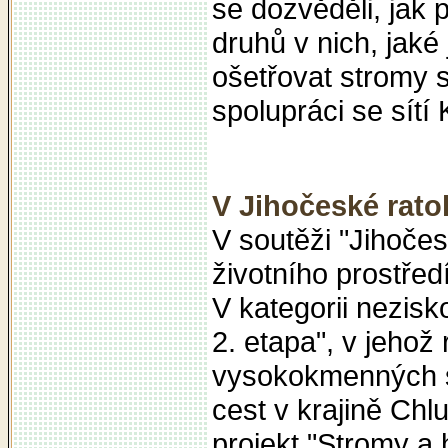
se dozvěděli, jak
druhů v nich, jaké
ošetřovat stromy 
spolupráci se sít
V Jihočeské rato
V soutěži "Jihočes
životního prostřed
V kategorii nezisk
2. etapa", v jeho
vysokokmenných st
cest v krajině Chl
projekt "Stromy a 