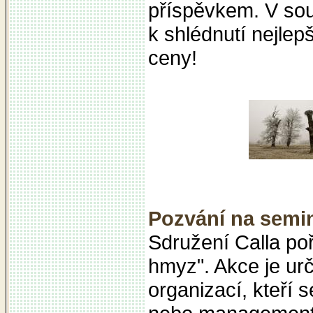
příspěvkem. V sou
k shlédnutí nejle
c
Pozvání na semi
Sdružení Calla po
hmyz". Akce je ur
organizací, kteří 