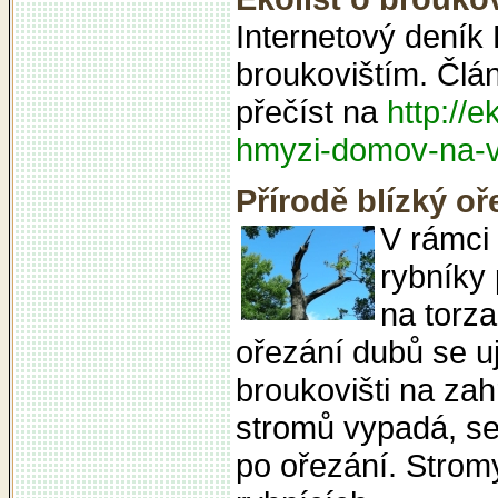
Internetový deník 
broukovištím. Člá
přečíst na
http://
hmyzi-domov-na-v
Přírodě blízký o
V rámci 
rybníky 
na torz
ořezání dubů se u
broukovišti na zah
stromů vypadá, s
po ořezání. Strom