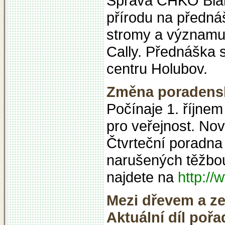
Správa CHKO Blans
přírodu na předná
stromy a významu 
Cally. Přednáška 
centru Holubov.
Změna poradensk
Počínaje 1. říjne
pro veřejnost. Nov
Čtvrteční poradna
narušených těžbou
najdete na
http:/
Mezi dřevem a z
Aktuální díl poř