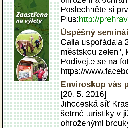
Poslechněte si prv
Plus:
http://prehra
Úspěšný seminář
Calla uspořádala 
městskou zeleň", 
Podívejte se na fo
https://www.face
Enviroskop vás p
[20. 5. 2016]
Jihočeská síť Kras
šetrné turistiky v
ohroženými brouky