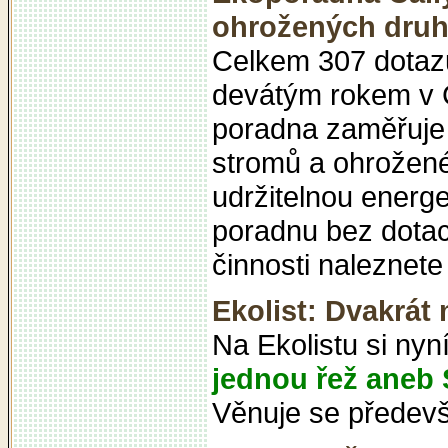
ohrožených dru
Celkem 307 dotazů
devátým rokem v Č
poradna zaměřuje 
stromů a ohroženéh
udržitelnou energ
poradnu bez dotací
činnosti naleznete
Ekolist: Dvakrát 
Na Ekolistu si ny
jednou řež aneb 
Věnuje se předev