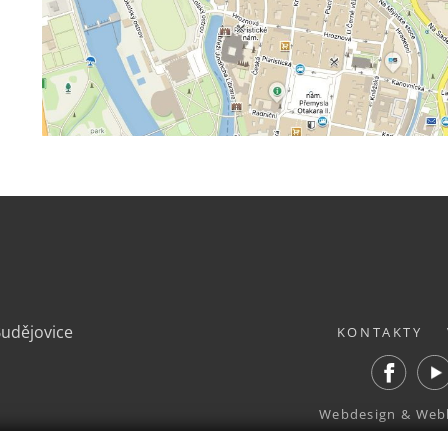
.
Budějovice
KONTAKTY
Facebook
Yout
Webdesign
&
Web