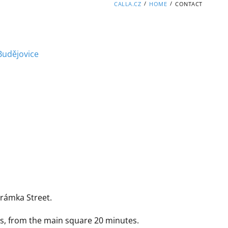
/
/
CALLA.CZ
HOME
CONTACT
Budějovice
Šrámka Street.
es, from the main square 20 minutes.