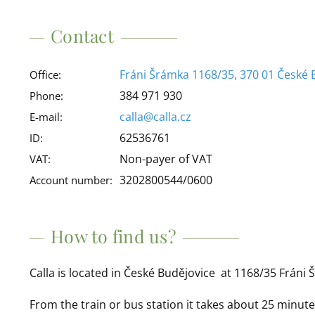
Contact
Fráni Šrámka 1168/35, 370 01 České 
Office:
384 971 930
Phone:
calla@calla.cz
E-mail:
62536761
ID:
Non-payer of VAT
VAT:
3202800544/0600
Account number:
How to find us?
Calla is located in České Budějovice at 1168/35 Fráni 
From the train or bus station it takes about 25 minut