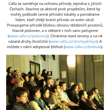
Calla se zaměřuje na ochranu přírody zejména v jižních
Čechách. Stavíme se aktivně proti projektům, které by
mohly poškodit cenné přírodní lokality a pomáháme
lidem, kteří chtějí bránit přírodu ve svém okolí.
Prosazujeme přírodě blízkou obnovu těžebních prostorů,
hlavně pískoven, a o některé z nich sami pečujeme
(
www.calla.cz/piskovny
). Chráníme staré stromy a na ně
vázané druhy živočichů (
www.calla.cz/stromyahmyz
). A
můžete s námi adoptovat břehuli (
www.calla.cz/brehule
).