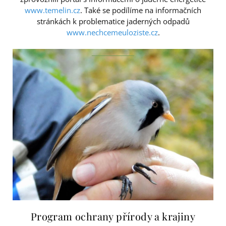
www.temelin.cz
. Také se podílíme na informačních
stránkách k problematice jaderných odpadů
www.nechcemeuloziste.cz
.
Program ochrany přírody a krajiny