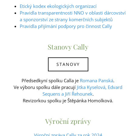
Etický kodex ekologických organizací
Pravidla transparentnosti NNO v oblasti dárcovství
a sponzorství ze strany komerčních subjektů
Pravidla přijímání podpory pro činnost Cally
Stanovy Cally
STANOVY
Předsedkyní spolku Calla je
Romana Panská
.
Ve výboru spolku dále pracují
Jitka Kyselová, Edvard
Sequens a Jiří Řehounek
.
Revizorkou spolku je Štěpánka Homolková.
Výroční zprávy
Výroční zpráva Cally za rok 2024