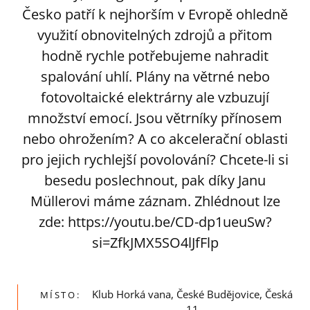
Česko patří k nejhorším v Evropě ohledně
využití obnovitelných zdrojů a přitom
hodně rychle potřebujeme nahradit
spalování uhlí. Plány na větrné nebo
fotovoltaické elektrárny ale vzbuzují
množství emocí. Jsou větrníky přínosem
nebo ohrožením? A co akcelerační oblasti
pro jejich rychlejší povolování? Chcete-li si
besedu poslechnout, pak díky Janu
Müllerovi máme záznam. Zhlédnout lze
zde: https://youtu.be/CD-dp1ueuSw?
si=ZfkJMX5SO4lJfFlp
Klub Horká vana, České Budějovice, Česká
MÍSTO:
11