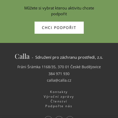
Můžete si vybrat kterou aktivitu chcete
podpořit
CHCI PODPOŘIT
Calla
- Sdružení pro záchranu prostředí, z.s.
Fráni Šrámka 1168/35, 370 01 České Budějovice
384 971 930
calla@calla.cz
Kontakty
Výroční zprávy
Členství
Podpořte nás