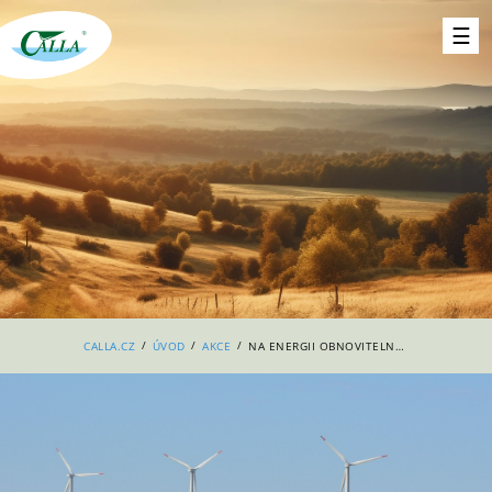
/
/
/
CALLA.CZ
ÚVOD
AKCE
NA ENERGII OBNOVITELNĚ! ALE U NÁS?