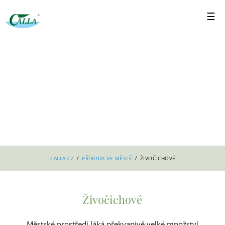
/
/
CALLA.CZ
PŘÍRODA VE MĚSTĚ
ŽIVOČICHOVÉ
Živočichové
Městské prostředí láká překvapivě velké množství