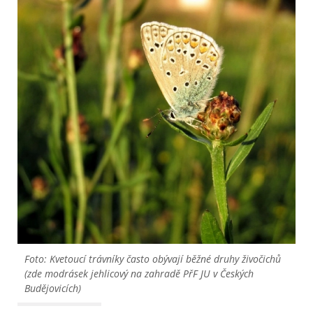
Foto: Kvetoucí trávníky často obývají běžné druhy živočichů
(zde modrásek jehlicový na zahradě PřF JU v Českých
Budějovicích)