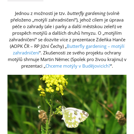
Jednou z možností je tzv.
butterfly gardening
(volně
přeloženo „motýlí zahradničení“), jehož cílem je úprava
péče o zahrady (ale i parky a další městskou zeleň) ve
prospěch motýlů a dalších druhů hmyzu. O „motýlím
zahradničení“ se dozvíte více z prezentace Zdeňka Hanče
(AOPK ČR – RP Jižní Čechy) „
Butterfly gardening – motýlí
zahradničení
“. Zkušenosti ze svého projektu ochrany
motýlů shrnuje Martin Němec (Spolek pro živou krajinu) v
prezentaci „
Chceme motýly v Budějovicích?
“.