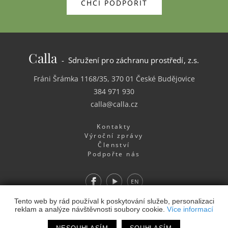
CHCI PODPOŘIT
Calla
- Sdružení pro záchranu prostředí, z.s.
Fráni Šrámka 1168/35, 370 01 České Budějovice
384 971 930
calla@calla.cz
Kontakty
Výroční zprávy
Členství
Podpořte nás
Facebook
Youtube
EN
Webdesign
&
Webhosting
&
publikační systém Toolkit
-
Tento web by rád používal k poskytování služeb, personalizaci
reklam a analýze návštěvnosti soubory cookie.
Více informací
Studio