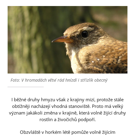
Foto: V hromadách větví rád hnízdí i střízlík obecný
I běžné druhy hmyzu však z krajiny mizí, protože stále
obtížněji nacházejí vhodná stanoviště. Proto má velký
význam jakákoli změna v krajině, která volně žijící druhy
rostlin a živočichů podpoří.
Obzvláště v horkém létě pomůže volně žijícím