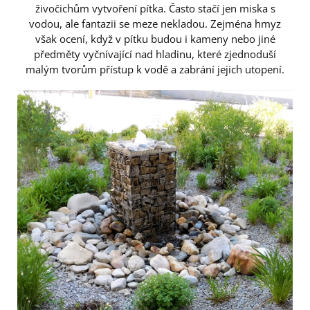
živočichům vytvoření pítka. Často stačí jen miska s
vodou, ale fantazii se meze nekladou. Zejména hmyz
však ocení, když v pítku budou i kameny nebo jiné
předměty vyčnívající nad hladinu, které zjednoduší
malým tvorům přístup k vodě a zabrání jejich utopení.