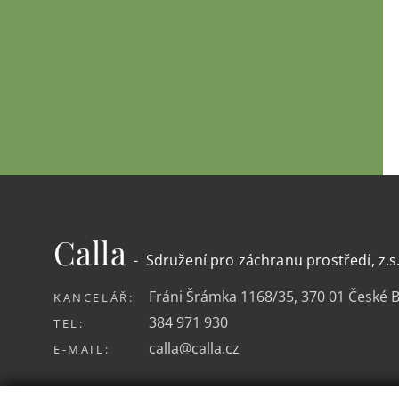
Calla
- Sdružení pro záchranu prostředí, z.s
Fráni Šrámka 1168/35, 370 01 České 
KANCELÁŘ:
384 971 930
TEL:
calla@calla.cz
E-MAIL: