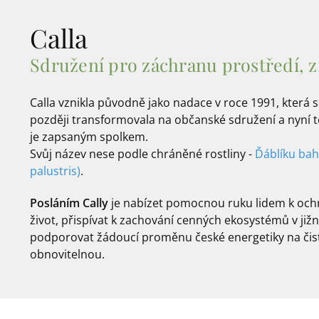
Calla
Sdružení pro záchranu prostředí, z.
Calla vznikla původně jako nadace v roce 1991, která se
později transformovala na občanské sdružení a nyní t
je zapsaným spolkem.
Svůj název nese podle chráněné rostliny -
Ďáblíku bah
palustris)
.
Posláním Cally
je nabízet pomocnou ruku lidem k och
život, přispívat k zachování cenných ekosystémů v již
podporovat žádoucí proměnu české energetiky na čis
obnovitelnou.