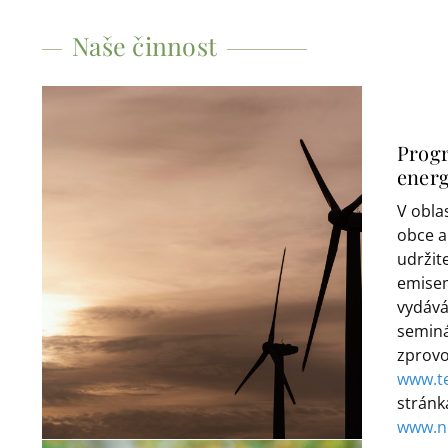
Naše činnost
Progr
energ
V obla
obce a
udržit
emisem
vydává
seminá
zprovo
www.te
stránk
www.n