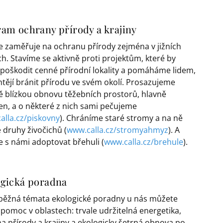
am ochrany přírody a krajiny
se zaměřuje na ochranu přírody zejména v jižních
h. Stavíme se aktivně proti projektům, které by
poškodit cenné přírodní lokality a pomáháme lidem,
chtějí bránit přírodu ve svém okolí. Prosazujeme
ě blízkou obnovu těžebních prostorů, hlavně
en, a o některé z nich sami pečujeme
alla.cz/piskovny
). Chráníme staré stromy a na ně
 druhy živočichů (
www.calla.cz/stromyahmyz
). A
 s námi adoptovat břehuli (
www.calla.cz/brehule
).
ogická poradna
ěžná témata ekologické poradny u nás můžete
 pomoc v oblastech: trvale udržitelná energetika,
a přírody a krajiny a ekologicky šetrná obnova po