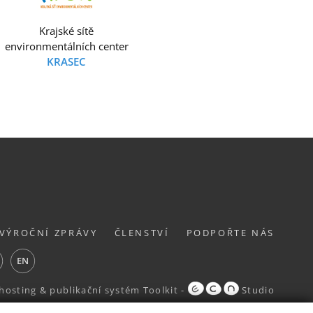
Krajské sítě
environmentálních center
KRASEC
VÝROČNÍ ZPRÁVY
ČLENSTVÍ
PODPOŘTE NÁS
ube
EN
hosting
&
publikační systém Toolkit
-
Studio