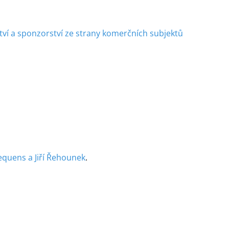
tví a sponzorství ze strany komerčních subjektů
Sequens a Jiří Řehounek
.