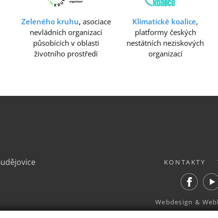
Zeleného kruhu
,
asociace
Klimatické koalice
,
nevládních organizací
platformy českých
působících v oblasti
nestátních neziskových
životního prostředí
organizací
.
Budějovice
KONTAKTY
Facebook
Yout
Webdesign
&
Web