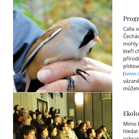
Progr
Calla 
Čechác
mohly 
kteří 
přírod
pískov
(
www.c
vázané
můžete
Ekol
Mimo b
hledat
ochran