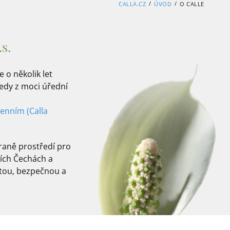
/
/
CALLA.CZ
ÚVOD
O CALLE
s.
 o několik let
edy z moci úřední
enním (Calla
raně prostředí pro
ních Čechách a
tou, bezpečnou a