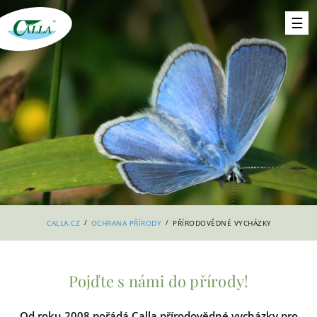
/
/
CALLA.CZ
OCHRANA PŘÍRODY
PŘÍRODOVĚDNÉ VYCHÁZKY
Pojďte s námi do přírody!
Od roku 2008 pořádá Calla přírodovědné vycházky pro