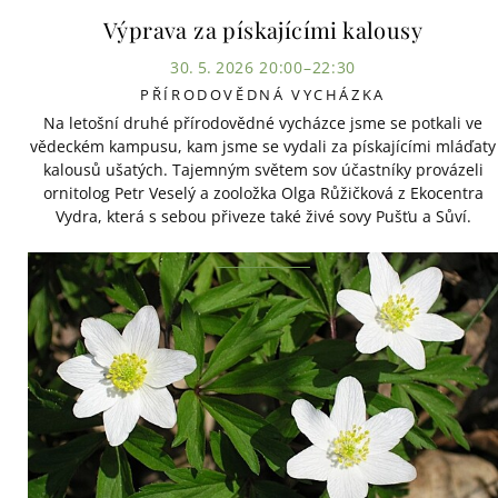
Výprava za pískajícími kalousy
30. 5. 2026 20:00–22:30
PŘÍRODOVĚDNÁ VYCHÁZKA
Na letošní druhé přírodovědné vycházce jsme se potkali ve
vědeckém kampusu, kam jsme se vydali za pískajícími mláďaty
kalousů ušatých. Tajemným světem sov účastníky provázeli
ornitolog Petr Veselý a zooložka Olga Růžičková z Ekocentra
Vydra, která s sebou přiveze také živé sovy Pušťu a Sůví.