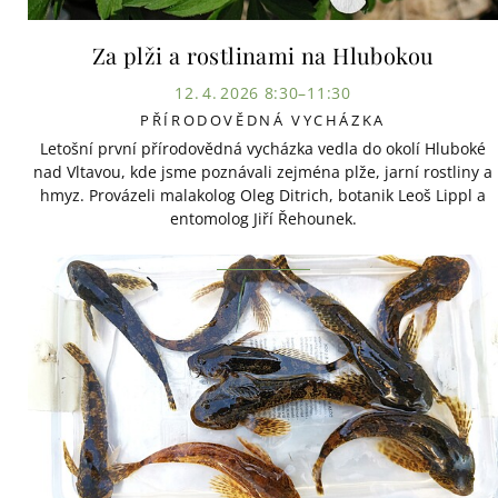
Za plži a rostlinami na Hlubokou
12. 4. 2026 8:30–11:30
PŘÍRODOVĚDNÁ VYCHÁZKA
Letošní první přírodovědná vycházka vedla do okolí Hluboké
nad Vltavou, kde jsme poznávali zejména plže, jarní rostliny a
hmyz. Provázeli malakolog Oleg Ditrich, botanik Leoš Lippl a
entomolog Jiří Řehounek.