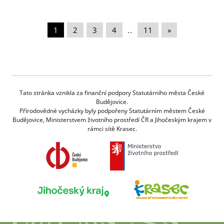
1
|
2
|
3
|
4
|
..
|
11
|
»
Tato stránka vznikla za finanční podpory Statutárního města České
Budějovice.
Přírodovědné vycházky byly podpořeny Statutárním městem České
Budějovice, Ministerstvem životního prostředí ČR a Jihočeským krajem v
rámci sítě Krasec.