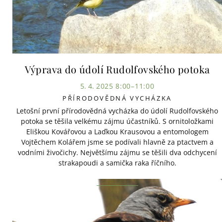
Výprava do údolí Rudolfovského potoka
5. 4. 2025 8:00–11:00
PŘÍRODOVĚDNÁ VYCHÁZKA
Letošní první přírodovědná vycházka do údolí Rudolfovského
potoka se těšila velkému zájmu účastníků. S ornitoložkami
Eliškou Kovářovou a Laďkou Krausovou a entomologem
Vojtěchem Kolářem jsme se podívali hlavně za ptactvem a
vodními živočichy. Největšímu zájmu se těšili dva odchycení
strakapoudi a samička raka říčního.