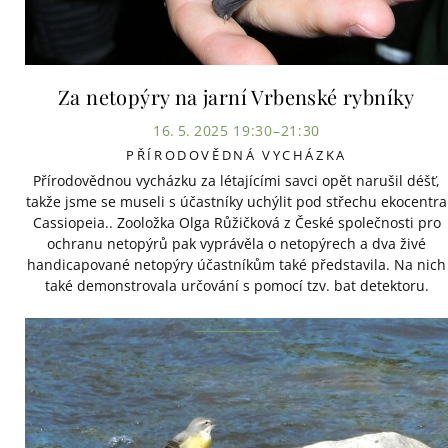
Za netopýry na jarní Vrbenské rybníky
16. 5. 2025 19:30–21:30
PŘÍRODOVĚDNÁ VYCHÁZKA
Přírodovědnou vycházku za létajícími savci opět narušil déšť,
takže jsme se museli s účastníky uchýlit pod střechu ekocentra
Cassiopeia.. Zooložka Olga Růžičková z České společnosti pro
ochranu netopýrů pak vyprávěla o netopýrech a dva živé
handicapované netopýry účastníkům také představila. Na nich
také demonstrovala určování s pomocí tzv. bat detektoru.