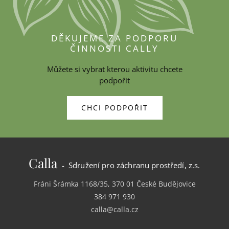
DĚKUJEME ZA PODPORU
ČINNOSTI CALLY
Můžete si vybrat kterou aktivitu chcete
podpořit
CHCI PODPOŘIT
Calla
- Sdružení pro záchranu prostředí, z.s.
Fráni Šrámka 1168/35, 370 01 České Budějovice
384 971 930
calla@calla.cz