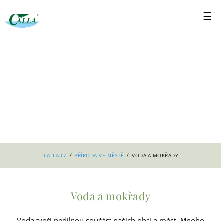
/
/
CALLA.CZ
PŘÍRODA VE MĚSTĚ
VODA A MOKŘADY
Voda a mokřady
Voda tvoří nedílnou součást našich obcí a měst. Mnoho