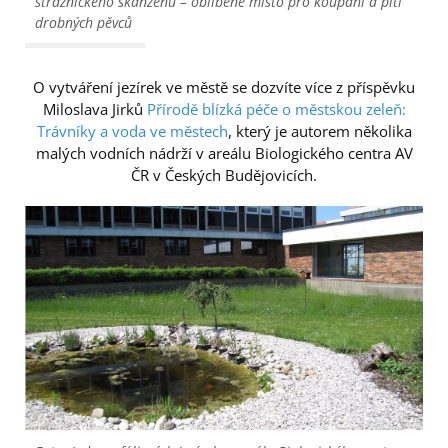
strážnického skanzenu – oblíbené místo pro koupání a pití
drobných pěvců
O vytváření jezírek ve městě se dozvíte více z příspěvku
Miloslava Jirků
Přírodě blízká péče o městskou zeleň:
Trávníky a voda ve městech
, který je autorem několika
malých vodních nádrží v areálu Biologického centra AV
ČR v Českých Budějovicích.