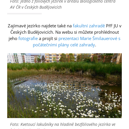
Foto: Jedno z fóliových jezírek v areálu Biologického centra
AV ČR v Českých Budějovicích
Zajímavé jezírko najdete také na
fakultní zahradě
PřF JU v
Českých Budějovicích. Na webu si můžete prohlédnout
jeho
fotografie
a projít si
prezentaci Marie Šmilauerové s
počátečními plány celé zahrady
.
Foto: Kvetoucí lakušníky na hladině bezfóliového jezírka ve