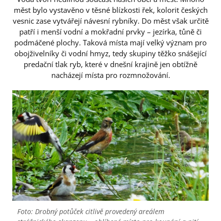
měst bylo vystavěno v těsné blízkosti řek, kolorit českých
vesnic zase vytvářejí návesní rybníky. Do měst však určitě
patří i menší vodní a mokřadní prvky – jezírka, tůně či
podmáčené plochy. Taková místa mají velký význam pro
obojživelníky či vodní hmyz, tedy skupiny těžko snášející
predační tlak ryb, které v dnešní krajině jen obtížně
nacházejí místa pro rozmnožování.
Foto: Drobný potůček citlivě provedený areálem