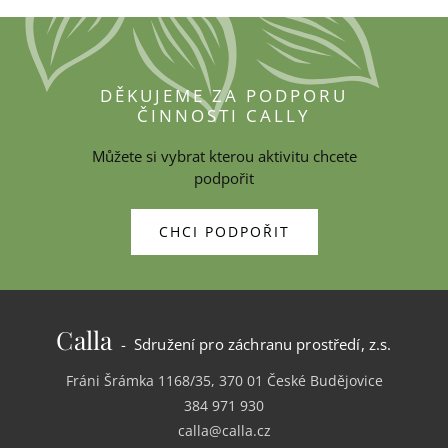
DĚKUJEME ZA PODPORU
ČINNOSTI CALLY
Můžete si vybrat kterou aktivitu chcete
podpořit
CHCI PODPOŘIT
Calla
- Sdružení pro záchranu prostředí, z.s.
Fráni Šrámka 1168/35, 370 01 České Budějovice
384 971 930
calla@calla.cz