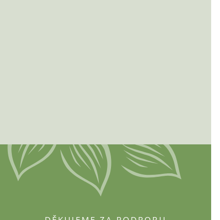
DĚKUJEME ZA PODPORU