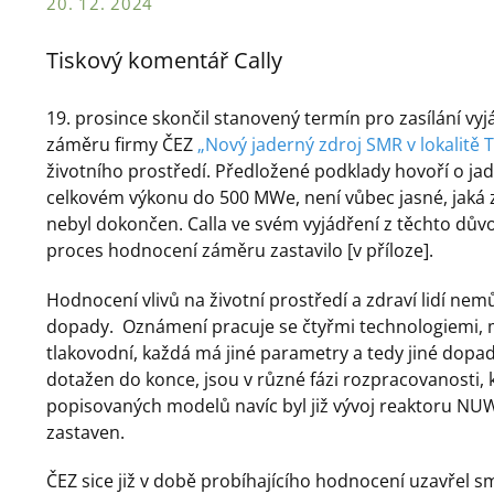
20. 12. 2024
Tiskový komentář Cally
19. prosince skončil stanovený termín pro zasílání vy
záměru firmy ČEZ
„Nový jaderný zdroj SMR v lokalitě 
životního prostředí. Předložené podklady hovoří o j
celkovém výkonu do 500 MWe, není vůbec jasné, jaká z
nebyl dokončen. Calla ve svém vyjádření z těchto dův
proces hodnocení záměru zastavilo [v příloze].
Hodnocení vlivů na životní prostředí a zdraví lidí n
dopady. Oznámení pracuje se čtyřmi technologiemi, me
tlakovodní, každá má jiné parametry a tedy jiné dopady
dotažen do konce, jsou v různé fázi rozpracovanosti, k
popisovaných modelů navíc byl již vývoj reaktoru N
zastaven.
ČEZ sice již v době probíhajícího hodnocení uzavřel s