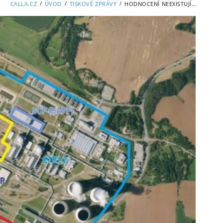
/
/
/
CALLA.CZ
ÚVOD
TISKOVÉ ZPRÁVY
HODNOCENÍ NEEXISTUJÍCÍHO MODULÁRNÍHO REAKTORU V TEMELÍNĚ? MINISTERSTVO BY TUHLE PŘEDČASNOU HRU MĚLO ZASTAVIT