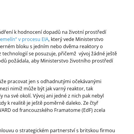
jádření k hodnocení dopadů na životní prostředí
Temelín“ v procesu EIA
, který vede Ministerstvo
aderném bloku s jedním nebo dvěma reaktory o
 technologií se posuzuje, přičemž vývoj žádné ještě
odů požádala, aby Ministerstvo životního prostředí
emůže pracovat jen s odhadnutými očekávanými
zi nimiž může být jak varný reaktor, tak
 na své okolí. Vývoj ani jedné z nich pak nebyl
dy k realitě je ještě poměrně daleko. Ze čtyř
UWARD od francouzského Framatome (EdF) zcela
mlouvu o strategickém partnerství s britskou firmou