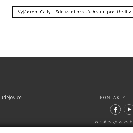
Vyjádření Cally – Sdružení pro záchranu prostředí v 
.
Budějovice
KONTAKTY
Facebook
Yout
Webdesign
&
Web