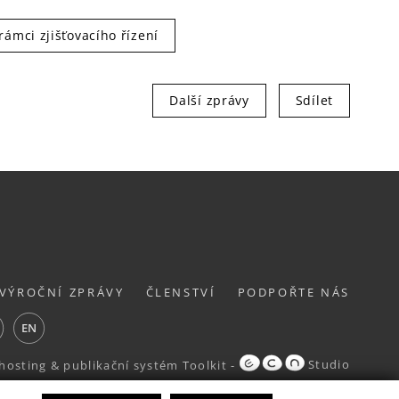
rámci zjišťovacího řízení
Další zprávy
Sdílet
VÝROČNÍ ZPRÁVY
ČLENSTVÍ
PODPOŘTE NÁS
ube
EN
hosting
&
publikační systém Toolkit
-
Studio