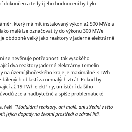
není dokončen a tedy i jeho hodnocení by bylo
měr, který má mít instalovaný výkon až 500 MWe a
 Jako malé lze označovat ty do výkonu 300 MWe.
 obdobně velký jako reaktory v Jaderné elektrárně
 se nevěnuje potřebnosti tak vysokého
vající dva reaktory Jaderné elektrárny Temelín
iny na území Jihočeského kraje je maximálně 3 TWh
zdálených oblastí za nemalých ztrát. Pokud by
ající až 19 TWh elektřiny, umístění dalšího
důvodů zcela nadbytečné a spíše problematické.
, řekl:
“Modulární reaktory, ani malé, ani střední v této
t jejich dopady na životní prostředí a zdraví lidí.