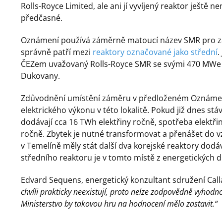
Rolls-Royce Limited, ale ani jí vyvíjený reaktor ještě 
předčasné.
Oznámení používá záměrně matoucí název SMR pro zá
správně patří mezi
reaktory označované jako střední
.
ČEZem uvažovaný Rolls-Royce SMR se svými 470 MWe je
Dukovany.
Zdůvodnění umístění záměru v předloženém Oznámení
elektrického výkonu v této lokalitě. Pokud již dnes stá
dodávají cca 16 TWh elektřiny ročně, spotřeba elektř
ročně. Zbytek je nutné transformovat a přenášet do v
v Temelíně měly stát další dva korejské reaktory dodáv
středního reaktoru je v tomto místě z energetických 
Edvard Sequens, energetický konzultant sdružení Calla
chvíli prakticky neexistují, proto nelze zodpovědně vyhodnoti
Ministerstvo by takovou hru na hodnocení mělo zastavit.“