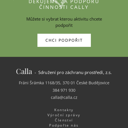
DĚKUJEME ZA PODPORU
ČINNOSTI CALLY
Můžete si vybrat kterou aktivitu chcete
podpořit
CHCI PODPOŘIT
Calla
- Sdružení pro záchranu prostředí, z.s.
Fráni Šrámka 1168/35, 370 01 České Budějovice
384 971 930
calla@calla.cz
Kontakty
Výroční zprávy
Členství
Podpořte nás