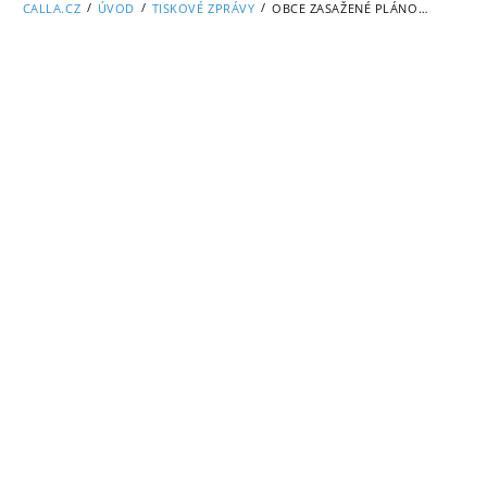
/
/
/
CALLA.CZ
ÚVOD
TISKOVÉ ZPRÁVY
OBCE ZASAŽENÉ PLÁNOVANOU VÝSTAVBOU HLUBINNÉHO ÚLOŽIŠTĚ POŘÁDAJÍ TRADIČNÍ PROTESTNÍ AKCE DNY PROTI ÚLOŽIŠTI