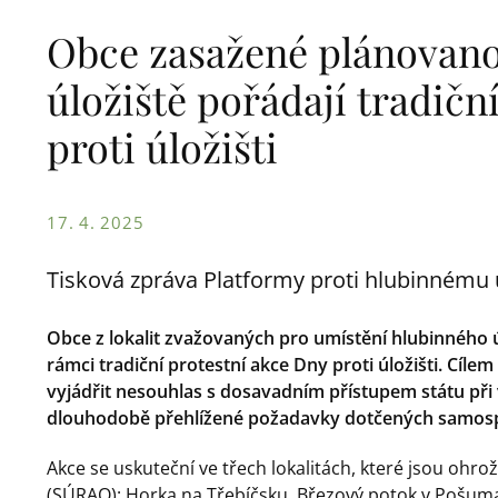
Obce zasažené plánovano
úložiště pořádají tradičn
proti úložišti
17. 4. 2025
Tisková zpráva Platformy proti hlubinnému ú
Obce z lokalit zvažovaných pro umístění hlubinného úl
rámci tradiční protestní akce Dny proti úložišti. Cílem 
vyjádřit nesouhlas s dosavadním přístupem státu při vý
dlouhodobě přehlížené požadavky dotčených samosp
Akce se uskuteční ve třech lokalitách, které jsou ohr
(SÚRAO): Horka na Třebíčsku, Březový potok v Pošuma