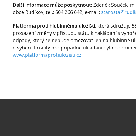
Další informace může poskytnout:
Zdeněk Souček, mlu
obce Rudíkov, tel.: 604 266 642, e-mail:
starosta@rudik
Platforma proti hlubinnému úložišti
, která sdružuje 5
prosazení změny v přístupu státu k nakládání s vyhoř
odpady, který se nebude omezovat jen na hlubinné úlo
o výběru lokality pro případné ukládání bylo podmí
www.platformaprotiulozisti.cz
.