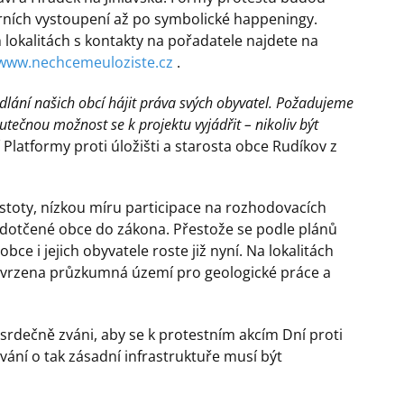
rních vystoupení až po symbolické happeningy.
 lokalitách s kontakty na pořadatele najdete na
www.nechcemeuloziste.cz
.
odlání našich obcí hájit práva svých obyvatel. Požadujeme
tečnou možnost se k projektu vyjádřit – nikoliv být
Platformy proti úložišti a starosta obce Rudíkov z
istoty, nízkou míru participace na rozhodovacích
dotčené obce do zákona. Přestože se podle plánů
bce i jejich obyvatele roste již nyní. Na lokalitách
potvrzena průzkumná území pro geologické práce a
 srdečně zváni, aby se k protestním akcím Dní proti
dování o tak zásadní infrastruktuře musí být