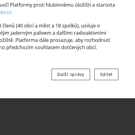
včí Platformy proti hlubinnému úložišti a starosta
ov.cz
8 členů (40 obcí a měst a 18 spolků), usiluje o
elým jaderným palivem a dalšími radioaktivními
žiště. Platforma dále prosazuje, aby rozhodnutí
něno předchozím souhlasem dotčených obcí.
Další zprávy
Sdílet