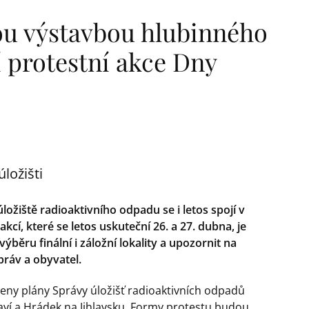
u výstavbou hlubinného
í protestní akce Dny
ložišti
ožiště radioaktivního odpadu se i letos spojí v
akcí, které se letos uskuteční 26. a 27. dubna, je
běru finální i záložní lokality a upozornit na
ráv a obyvatel.
oženy plány Správy úložišť radioaktivních odpadů
ví a Hrádek na Jihlavsku. Formy protestu budou