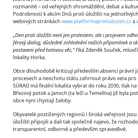
rozmanité – od veřejných shromáždění, debat a kultu
Podrobnosti k akcím Dnů proti úložišti na jednotlivých
webových stránkách
www.platformaprotiulozisti.cz
a
„Den proti úložišti není jen protestem, ale i projevem odh
férový dialog, důsledné zohlednění našich připomínek a sku
postaveni před hotovou věc,“
říká Zdeněk Souček, mluvčí 
lokality Horka.
Obce dlouhodobě kritizují především absenci právní j
procesech a neochotu státu zahrnout právo veta pro 
SÚRAO má finální lokalita vybrat do roku 2030, tlak na o
Březový potok a Janoch (ta leží u Temelína) již byla 
obce nyní chystají žaloby.
Obyvatelé postižených regionů i široká veřejnost jsou
úložišti připojili a dali tak společně najevo, že rozho
transparentní, odborné a především spravedlivé.