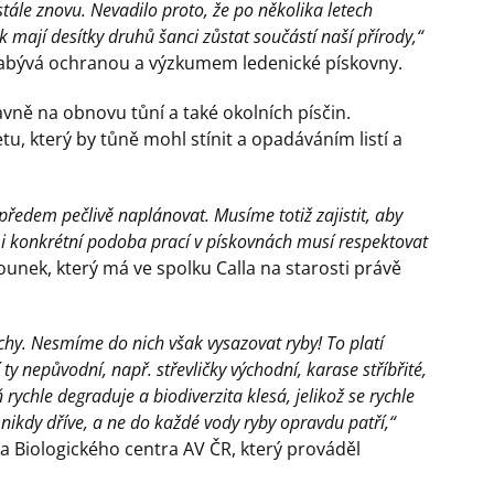
stále znovu. Nevadilo proto, že po několika letech
k mají desítky druhů šanci zůstat součástí naší přírody,“
e zabývá ochranou a výzkumem ledenické pískovny.
vně na obnovu tůní a také okolních písčin.
tu, který by tůně mohl stínit a opadáváním listí a
 předem pečlivě naplánovat. Musíme totiž zajistit, aby
 i konkrétní podoba prací v pískovnách musí respektovat
hounek, který má ve spolku Calla na starosti právě
chy. Nesmíme do nich však vysazovat ryby! To platí
ty nepůvodní, např. střevličky východní, karase stříbřité,
rychle degraduje a biodiverzita klesá, jelikož se rychle
nikdy dříve, a ne do každé vody ryby opravdu patří,“
a Biologického centra AV ČR, který prováděl