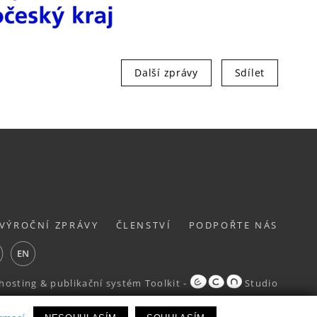
Další zprávy
Sdílet
VÝROČNÍ ZPRÁVY
ČLENSTVÍ
PODPOŘTE NÁS
ube
EN
hosting
&
publikační systém Toolkit
-
Studio