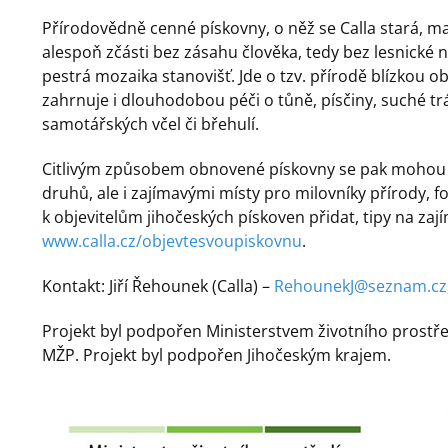
Přírodovědně cenné pískovny, o něž se Calla stará, ma
alespoň zčásti bez zásahu člověka, tedy bez lesnické 
pestrá mozaika stanovišť. Jde o tzv. přírodě blízkou
zahrnuje i dlouhodobou péči o tůně, písčiny, suché tr
samotářských včel či břehulí.
Citlivým způsobem obnovené pískovny se pak mohou s
druhů, ale i zajímavými místy pro milovníky přírody, 
k objevitelům jihočeských pískoven přidat, tipy na za
www.calla.cz/objevtesvoupiskovnu
.
Kontakt: Jiří Řehounek (Calla) –
RehounekJ@seznam.cz
Projekt byl podpořen Ministerstvem životního prostře
MŽP. Projekt byl podpořen Jihočeským krajem.