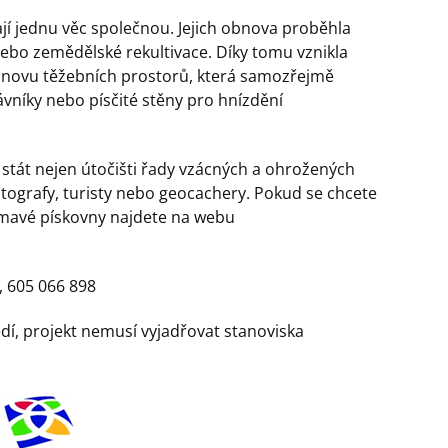
jí jednu věc společnou. Jejich obnova proběhla
nebo zemědělské rekultivace. Díky tomu vznikla
 obnovu těžebních prostorů, která samozřejmě
ávníky nebo písčité stěny pro hnízdění
tát nejen útočišti řady vzácných a ohrožených
fotografy, turisty nebo geocachery. Pokud se chcete
jímavé pískovny najdete na webu
, 605 066 898
dí, projekt nemusí vyjadřovat stanoviska