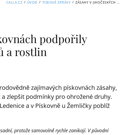
/
/
/
CALLA.CZ
ÚVOD
TISKOVÉ ZPRÁVY
ZÁSAHY V JIHOČESKÝCH PÍSKOVNÁCH PODPOŘILY OHROŽENÉ DRUHY ŽIVOČICHŮ A ROSTLIN
skovnách podpořily
 a rostlin
přírodovědně zajímavých pískovnách zásahy,
t a zlepšit podmínky pro ohrožené druhy.
 Ledenice a v Pískovně u Žemličky poblíž
ásadní, protože samovolně rychle zanikají. V původní