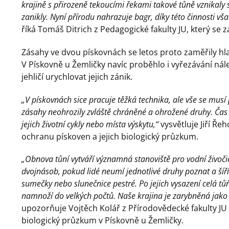
krajině s přirozeně tekoucími řekami takové tůně vznikaly 
zanikly. Nyní přírodu nahrazuje bagr, díky této činnosti vša
říká Tomáš Ditrich z Pedagogické fakulty JU, který s
Zásahy ve dvou pískovnách se letos proto zaměřily hla
V Pískovně u Žemličky navíc proběhlo i vyřezávání nále
jehličí urychlovat jejich zánik.
„V pískovnách sice pracuje těžká technika, ale vše se musí
zásahy neohrozily zvláště chráněné a ohrožené druhy. Čas
jejich životní cykly nebo místa výskytu,“
vysvětluje Jiří Ře
ochranu pískoven a jejich biologický průzkum.
„Obnova tůní vytváří významná stanoviště pro vodní živoči
dvojnásob, pokud lidé neumí jednotlivé druhy poznat a šíří 
sumečky nebo slunečnice pestré. Po jejich vysazení celá tůň 
namnoží do velkých počtů. Naše krajina je zarybněná jako 
upozorňuje Vojtěch Kolář z Přírodovědecké fakulty JU 
biologický průzkum v Pískovně u Žemličky.