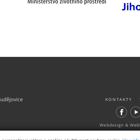
.
Budějovice
KONTAKTY
Facebook
Yout
Webdesign
&
Web