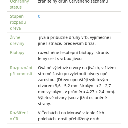
Ochranný
zranitelný druh Červeného seznamu
status
Stupeň
0
rozpadu
dřeva
Živné
jíva a příbuzné druhy vrb, výjimečně i
dřeviny
jiné listnáče, především bříza.
Biotopy
rozvolněné lesotepní biotopy, stráně,
lemy cest s vrbou jívou
Rozpoznání
Oválné výletové otvory na jívách, v živém
přítomnosti
stromě často po vylétnutí otvory opět
zarostou. (Dřevo opouštějí výletovým
otvorem 3,6 - 5,2 mm širokým a 2 - 2,7
mm vysokým, v průměru 4,27 x 2,4 mm).
Výletové otvory jsou z jižní osluněné
strany.
Rozšíření
V Čechách i na Moravě v teplejších
v ČR
polohách, dosti přehlížený druh.