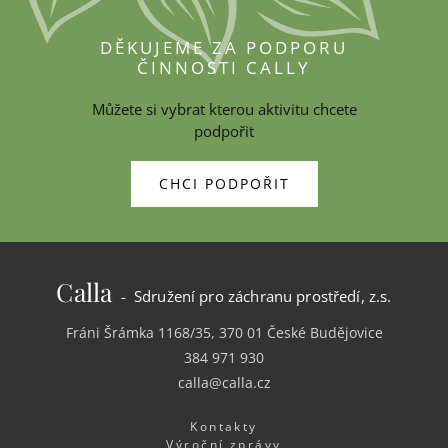
DĚKUJEME ZA PODPORU
ČINNOSTI CALLY
Můžete si vybrat kterou aktivitu chcete
podpořit
CHCI PODPOŘIT
Calla
- Sdružení pro záchranu prostředí, z.s.
Fráni Šrámka 1168/35, 370 01 České Budějovice
384 971 930
calla@calla.cz
Kontakty
Výroční zprávy