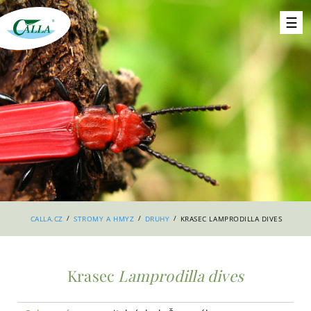
/
/
/
CALLA.CZ
STROMY A HMYZ
DRUHY
KRASEC LAMPRODILLA DIVES
Krasec
Lamprodilla dives