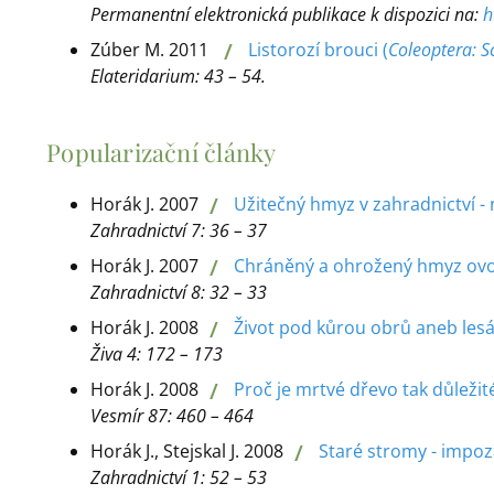
Permanentní elektronická publikace k dispozici na:
h
/
Zúber M. 2011
Listorozí brouci (
Coleoptera: 
Elateridarium: 43 – 54.
Popularizační články
/
Horák J. 2007
Užitečný hmyz v zahradnictví -
Zahradnictví 7: 36 – 37
/
Horák J. 2007
Chráněný a ohrožený hmyz ov
Zahradnictví 8: 32 – 33
/
Horák J. 2008
Život pod kůrou obrů aneb lesá
Živa 4: 172 – 173
/
Horák J. 2008
Proč je mrtvé dřevo tak důleži
Vesmír 87: 460 – 464
/
Horák J., Stejskal J. 2008
Staré stromy - impoz
Zahradnictví 1: 52 – 53