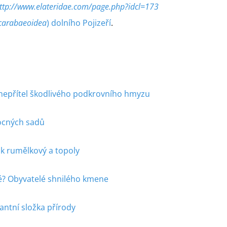
ttp://www.elateridae.com/page.php?idcl=173
Scarabaeoidea
) dolního Pojizeří
.
 nepřítel škodlivého podkrovního hmyzu
ocných sadů
k rumělkový a topoly
té? Obyvatelé shnilého kmene
antní složka přírody