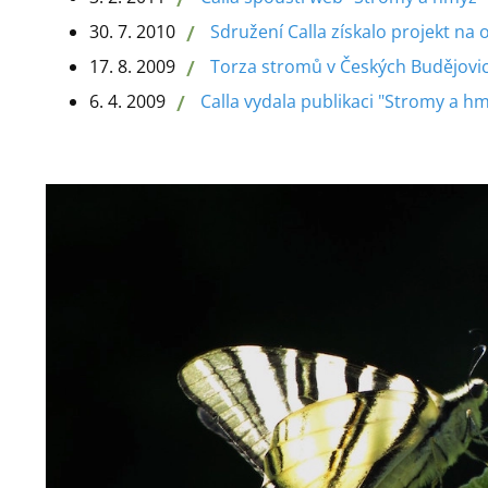
/
30. 7. 2010
Sdružení Calla získalo projekt na 
/
17. 8. 2009
Torza stromů v Českých Budějovi
/
6. 4. 2009
Calla vydala publikaci "Stromy a h