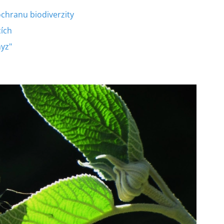
ochranu biodiverzity
cích
myz"