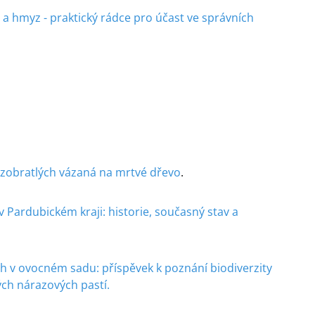
a hmyz - praktický rádce pro účast ve správních
zobratlých vázaná na mrtvé dřevo
.
v Pardubickém kraji: historie, současný stav a
h v ovocném sadu: příspěvek k poznání biodiverzity
ch nárazových pastí.