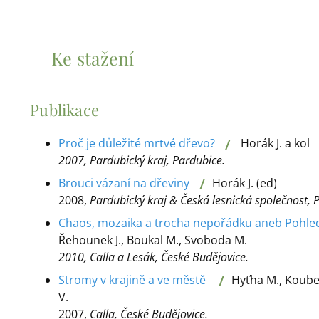
Ke stažení
Publikace
/
Proč je důležité mrtvé dřevo?
Horák J. a kol
2007, Pardubický kraj, Pardubice.
/
Brouci vázaní na dřeviny
Horák J. (ed)
2008,
Pardubický kraj & Česká lesnická společnost, 
Chaos, mozaika a trocha nepořádku aneb Pohled 
Řehounek J., Boukal M., Svoboda M.
2010, Calla a Lesák, České Budějovice.
/
Stromy v krajině a ve městě
Hyťha M., Koubek
V.
2007,
Calla, České Budějovice.