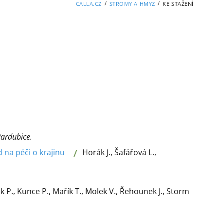
/
/
CALLA.CZ
STROMY A HMYZ
KE STAŽENÍ
Pardubice.
/
na péči o krajinu
Horák J., Šafářová L.,
 P., Kunce P., Mařík T., Molek V., Řehounek J., Storm