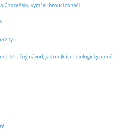
na Choceňsku vymřeli brouci roháči
é
erzity
neb Stručný návod, jak (ne)kácet biologickycenné
tě