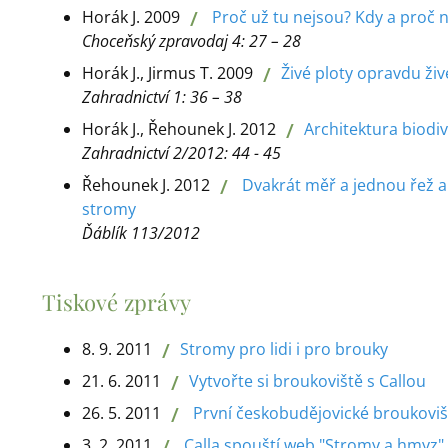
/
Horák J. 2009
Proč už tu nejsou? Kdy a proč 
Choceňský zpravodaj 4: 27 – 28
/
Horák J., Jirmus T. 2009
Živé ploty opravdu živ
Zahradnictví 1: 36 – 38
/
Horák J., Řehounek J. 2012
Architektura biodiv
Zahradnictví 2/2012: 44 - 45
/
Řehounek J. 2012
Dvakrát měř a jednou řež a
stromy
Ďáblík 113/2012
Tiskové zprávy
/
8. 9. 2011
Stromy pro lidi i pro brouky
/
21. 6. 2011
Vytvořte si broukoviště s Callou
/
26. 5. 2011
První českobudějovické broukoviš
/
3. 2. 2011
Calla spouští web "Stromy a hmyz"