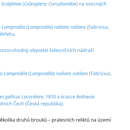
i
Scolytinae
(
Coleoptera: Curculionidae
) na ovocných
o
Lamprodila
(
Lamprodila
)
rutilans rutilans
(Fabricius,
Zábřehu
.
 pozoruhodný obyvatel železničních nádraží
ho
Lamprodila
(
Lamprodila
)
rutilans rutilans
(Fabricius,
es gallicus Lacordaire
, 1835 a krasce
Anthaxia
dních Čech (Česká republika).
ěkolika druhů brouků – pralesních reliktů na území