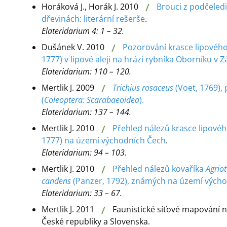
/
Horáková J., Horák J. 2010
Brouci z podčeled
dřevinách: literární rešerše
.
Elateridarium 4: 1 – 32.
/
Dušánek V. 2010
Pozorování krasce lipovéh
1777) v lipové aleji na hrázi rybníka Oborníku v 
Elateridarium: 110 – 120.
/
Mertlik J. 2009
Trichius rosaceus
(Voet, 1769),
(
Coleoptera: Scarabaeoidea
).
Elateridarium: 137 – 144.
/
Mertlik J. 2010
Přehled nálezů krasce lipové
1777) na území východních Čech
.
Elateridarium: 94 – 103.
/
Mertlik J. 2010
Přehled nálezů kovaříka
Agriot
candens
(Panzer, 1792), známých na území výcho
Elateridarium: 33 – 67.
/
Mertlik J. 2011
Faunistické síťové mapování n
České republiky a Slovenska.