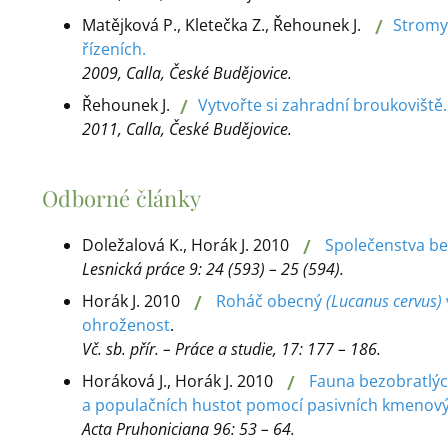
/
Matějková P., Kletečka Z., Řehounek J.
Stromy 
řízeních.
2009, Calla, České Budějovice.
/
Řehounek J.
Vytvořte si zahradní broukoviště.
2011, Calla, České Budějovice.
Odborné články
/
Doležalová K., Horák J. 2010
Společenstva be
Lesnická práce 9: 24 (593) – 25 (594).
/
Horák J. 2010
Roháč obecný
(Lucanus cervus)
ohroženost
.
Vč. sb. přír. – Práce a studie, 17: 177 – 186.
/
Horáková J., Horák J. 2010
Fauna bezobratlýc
a populačních hustot pomocí pasivních kmenový
Acta Pruhoniciana 96: 53 – 64.