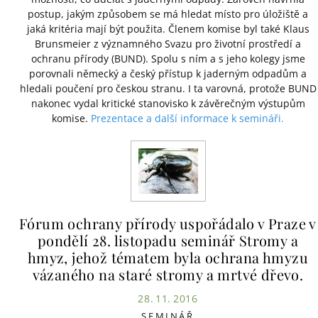
postup, jakým způsobem se má hledat místo pro úložiště a
jaká kritéria mají být použita. Členem komise byl také Klaus
Brunsmeier z významného Svazu pro životní prostředí a
ochranu přírody (BUND). Spolu s ním a s jeho kolegy jsme
porovnali německý a český přístup k jaderným odpadům a
hledali poučení pro českou stranu. I ta varovná, protože BUND
nakonec vydal kritické stanovisko k závěrečným výstupům
komise.
Prezentace a další informace k semináři.
Fórum ochrany přírody uspořádalo v Praze v
pondělí 28. listopadu seminář Stromy a
hmyz, jehož tématem byla ochrana hmyzu
vázaného na staré stromy a mrtvé dřevo.
28. 11. 2016
SEMINÁŘ