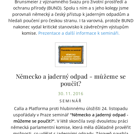
Brunsmeier z významného Svazu pro životní prostředí a
ochranu přírody (BUND). Spolu s ním a s jeho kolegy jsme
porovnali německý a český přístup k jaderným odpadům a
hledali poučení pro českou stranu. I ta varovná, protože BUND
nakonec vydal kritické stanovisko k závěrečným výstupům
komise.
Prezentace a další informace k semináři.
Německo a jaderný odpad - můžeme se
poučit?
30. 11. 2016
SEMINÁŘ
Calla a Platforma proti hlubinnému úložišti 24. listopadu
uspořádaly v Praze seminář
"Německo a jaderný odpad -
můžeme se poučit?"
. V létě skončila svoji dvouletou práci
německá parlamentní komise, která měla důkladně prověřit
možnosti, co udělat s jadernými odpady. Zároveň navrhla