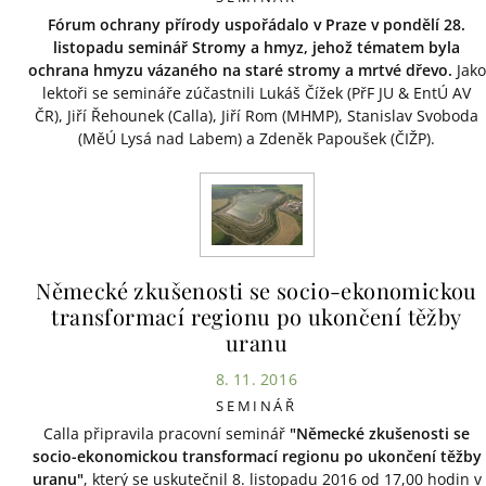
Fórum ochrany přírody uspořádalo v Praze v pondělí 28.
listopadu seminář Stromy a hmyz, jehož tématem byla
ochrana hmyzu vázaného na staré stromy a mrtvé dřevo.
Jako
lektoři se semináře zúčastnili Lukáš Čížek (PřF JU & EntÚ AV
ČR), Jiří Řehounek (Calla), Jiří Rom (MHMP), Stanislav Svoboda
(MěÚ Lysá nad Labem) a Zdeněk Papoušek (ČIŽP).
Německé zkušenosti se socio-ekonomickou
transformací regionu po ukončení těžby
uranu
8. 11. 2016
SEMINÁŘ
Calla připravila pracovní seminář
"Německé zkušenosti se
socio-ekonomickou transformací regionu po ukončení těžby
uranu"
, který se uskutečnil 8. listopadu 2016 od 17,00 hodin v