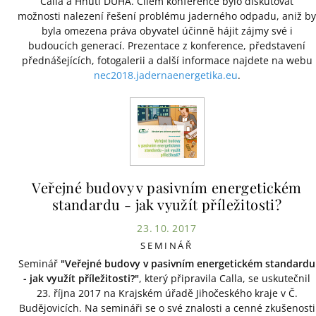
Calla a Hnutí DUHA. Cílem konference bylo diskutovat
možnosti nalezení řešení problému jaderného odpadu, aniž by
byla omezena práva obyvatel účinně hájit zájmy své i
budoucích generací. Prezentace z konference, představení
přednášejících, fotogalerii a další informace najdete na webu
nec2018.jadernaenergetika.eu
.
Veřejné budovy v pasivním energetickém
standardu - jak využít příležitosti?
23. 10. 2017
SEMINÁŘ
Seminář
"Veřejné budovy v pasivním energetickém standardu
- jak využít příležitosti?"
, který připravila Calla, se uskutečnil
23. října 2017 na Krajském úřadě Jihočeského kraje v Č.
Budějovicích. Na semináři se o své znalosti a cenné zkušenosti