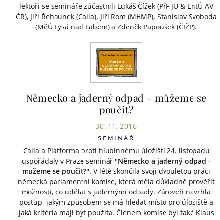
lektoři se semináře zúčastnili Lukáš Čížek (PřF JU & EntÚ AV
ČR), Jiří Řehounek (Calla), Jiří Rom (MHMP), Stanislav Svoboda
(MěÚ Lysá nad Labem) a Zdeněk Papoušek (ČIŽP).
Německo a jaderný odpad - můžeme se
poučit?
30. 11. 2016
SEMINÁŘ
Calla a Platforma proti hlubinnému úložišti 24. listopadu
uspořádaly v Praze seminář
"Německo a jaderný odpad -
můžeme se poučit?"
. V létě skončila svoji dvouletou práci
německá parlamentní komise, která měla důkladně prověřit
možnosti, co udělat s jadernými odpady. Zároveň navrhla
postup, jakým způsobem se má hledat místo pro úložiště a
jaká kritéria mají být použita. Členem komise byl také Klaus