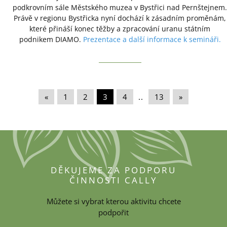
podkrovním sále Městského muzea v Bystřici nad Pernštejnem.
Právě v regionu Bystřicka nyní dochází k zásadním proměnám,
které přináší konec těžby a zpracování uranu státním
podnikem DIAMO.
Prezentace a další informace k semináři.
«
|
1
|
2
|
3
|
4
|
..
|
13
|
»
DĚKUJEME ZA PODPORU
ČINNOSTI CALLY
Můžete si vybrat kterou aktivitu chcete
podpořit