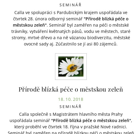
SEMINÁŘ
Calla ve spolupráci s Pardubickým krajem uspořádala ve
čtvrtek 28. února odborný seminář
"Přírodě blízká péče o
městskou zeleň"
. Seminář byl zaměřen na péči o městské
trávníky, vytváření květnatých pásů, vodu ve městech, staré
stromy, mrtvé dřevo a na ně vázanou biodiverzitu, městské
ovocné sady aj. Zúčastnilo se jí asi 80 zájemců.
Přírodě blízká péče o městskou zeleň
18. 10. 2018
SEMINÁŘ
Calla společně s Magistrátem hlavního města Prahy
uspořádala seminář
"Přírodě blízká péče o městskou zeleň"
,
který proběhl ve čtvrtek 18. října v pražské Nové radnici.
Seminář byl zaměřen na přírodě blízkou péči o městskou zeleň