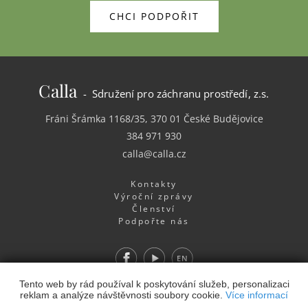
CHCI PODPOŘIT
Calla
- Sdružení pro záchranu prostředí, z.s.
Fráni Šrámka 1168/35, 370 01 České Budějovice
384 971 930
calla@calla.cz
Kontakty
Výroční zprávy
Členství
Podpořte nás
Facebook
Youtube
EN
Webdesign
&
Webhosting
&
publikační systém Toolkit
-
Tento web by rád používal k poskytování služeb, personalizaci
reklam a analýze návštěvnosti soubory cookie.
Více informací
Studio