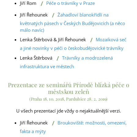
/
Jiří Rom
Péče o trávníky v Praze
/
Jiří Řehounek
Žahadloví blanokřídlí na
květnatých pásech v Českých Budějovicích (a něco
málo navíc)
/
Lenka Štěrbová & Jiří Řehounek
Mozaiková seč
a jiné novinky v péči o českobudějovické trávníky
/
Lenka Štěrbová
Trávníky a modrozelená
infrastruktura ve městech
Prezentace ze seminářů Přírodě blízká péče o
městskou zeleň
(Praha 18. 10. 2018, Pardubice 28. 2. 2019)
U všech prezentací jde vždy o nejaktuálnější verzi.
/
Jiří Řehounek
Broukoviště: možnosti, omezení,
fakta a mýty