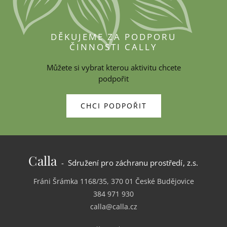
DĚKUJEME ZA PODPORU
ČINNOSTI CALLY
Můžete si vybrat kterou aktivitu chcete
podpořit
CHCI PODPOŘIT
Calla
- Sdružení pro záchranu prostředí, z.s.
Fráni Šrámka 1168/35, 370 01 České Budějovice
384 971 930
calla@calla.cz