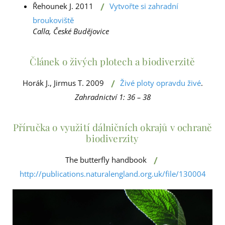
/
Řehounek J. 2011
Vytvořte si zahradní
broukoviště
Calla, České Budějovice
Článek o živých plotech a biodiverzitě
/
Horák J., Jirmus T. 2009
Živé ploty opravdu živé
.
Zahradnictví 1: 36 – 38
Příručka o využití dálničních okrajů v ochraně
biodiverzity
/
The butterfly handbook
http://publications.naturalengland.org.uk/file/130004