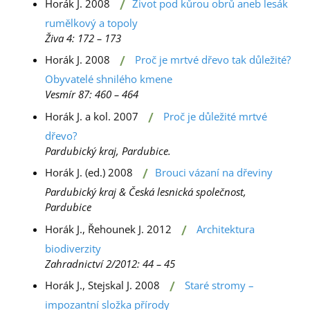
/
Horák J. 2008
Život pod kůrou obrů aneb lesák
rumělkový a topoly
Živa 4: 172 – 173
/
Horák J. 2008
Proč je mrtvé dřevo tak důležité?
Obyvatelé shnilého kmene
Vesmír 87: 460 – 464
/
Horák J. a kol. 2007
Proč je důležité mrtvé
dřevo?
Pardubický kraj, Pardubice.
/
Horák J. (ed.) 2008
Brouci vázaní na dřeviny
Pardubický kraj & Česká lesnická společnost,
Pardubice
/
Horák J., Řehounek J. 2012
Architektura
biodiverzity
Zahradnictví 2/2012: 44 – 45
/
Horák J., Stejskal J. 2008
Staré stromy –
impozantní složka přírody