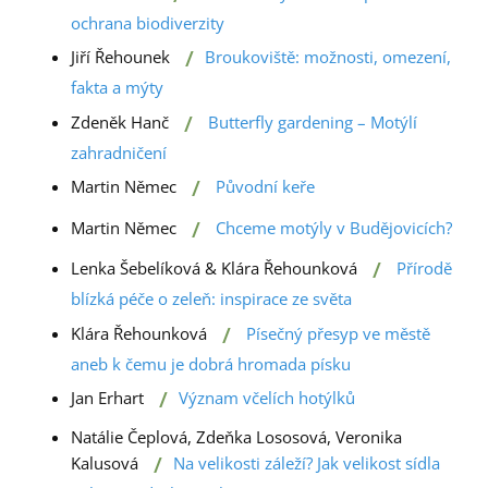
ochrana biodiverzity
/
Jiří Řehounek
Broukoviště: možnosti, omezení,
fakta a mýty
/
Zdeněk Hanč
Butterfly gardening – Motýlí
zahradničení
/
Martin Němec
Původní keře
/
Martin Němec
Chceme motýly v Budějovicích?
/
Lenka Šebelíková & Klára Řehounková
Přírodě
blízká péče o zeleň: inspirace ze světa
/
Klára Řehounková
Písečný přesyp ve městě
aneb k čemu je dobrá hromada písku
/
Jan Erhart
Význam včelích hotýlků
Natálie Čeplová, Zdeňka Lososová, Veronika
/
Kalusová
Na velikosti záleží? Jak velikost sídla