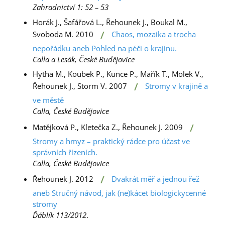
Zahradnictví 1: 52 – 53
Horák J., Šafářová L., Řehounek J., Boukal M.,
/
Svoboda M. 2010
Chaos, mozaika a trocha
nepořádku aneb Pohled na péči o krajinu.
Calla a Lesák, České Budějovice
Hyťha M., Koubek P., Kunce P., Mařík T., Molek V.,
/
Řehounek J., Storm V. 2007
Stromy v krajině a
ve městě
Calla, České Budějovice
/
Matějková P., Kletečka Z., Řehounek J. 2009
Stromy a hmyz – praktický rádce pro účast ve
správních řízeních.
Calla, České Budějovice
/
Řehounek J. 2012
Dvakrát měř a jednou řež
aneb Stručný návod, jak (ne)kácet biologickycenné
stromy
Ďáblík 113/2012
.