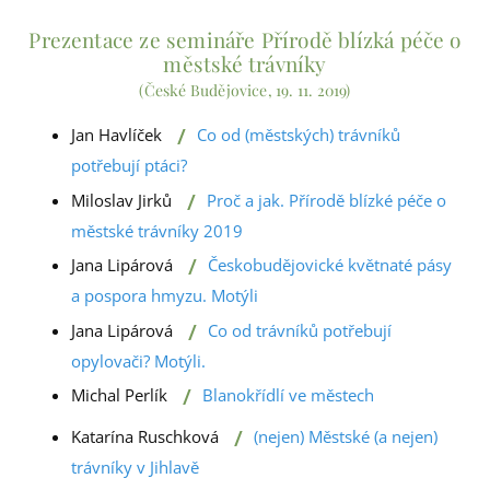
Prezentace ze semináře Přírodě blízká péče o
městské trávníky
(České Budějovice, 19. 11. 2019)
/
Jan Havlíček
Co od (městských) trávníků
potřebují ptáci?
/
Miloslav Jirků
Proč a jak. Přírodě blízké péče o
městské trávníky 2019
/
Jana Lipárová
Českobudějovické květnaté pásy
a pospora hmyzu. Motýli
/
Jana Lipárová
Co od trávníků potřebují
opylovači? Motýli.
/
Michal Perlík
Blanokřídlí ve městech
/
Katarína Ruschková
(nejen) Městské (a nejen)
trávníky v Jihlavě