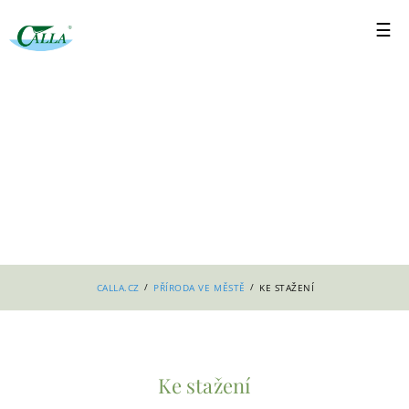
/
/
CALLA.CZ
PŘÍRODA VE MĚSTĚ
KE STAŽENÍ
Ke stažení