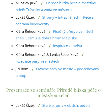
/
Miloslav Jirků
Přírodě blízká péče o městskou
zeleň: Trávníky a voda ve městech
/
Lukáš Čížek
Stromy v intravilánech – Péče a
ochrana biodiverzity
/
Klára Řehounková
Písečný přesyp ve městě
aneb K čemu je dobrá hromada písku
/
Klára Řehounková
Inspirace ze světa
/
Klára Řehounková & Lenka Šebelíková
Květnaté pásy ve městech
/
Jiří Rom
Ovocné sady ve městě – podceňovaný
biotop
Prezentace ze semináře Přírodě blízká péče o
městskou zeleň
/
Lukáš Čížek
Staré stromy v obcích: péče a