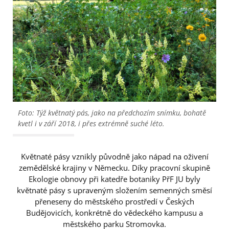
Foto: Týž květnatý pás, jako na předchozím snímku, bohatě
kvetl i v září 2018, i přes extrémně suché léto.
Květnaté pásy vznikly původně jako nápad na oživení
zemědělské krajiny v Německu. Díky pracovní skupině
Ekologie obnovy při katedře botaniky PřF JU byly
květnaté pásy s upraveným složením semenných směsí
přeneseny do městského prostředí v Českých
Budějovicích, konkrétně do vědeckého kampusu a
městského parku Stromovka.