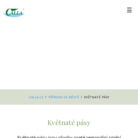
/
/
CALLA.CZ
PŘÍRODA VE MĚSTĚ
KVĚTNATÉ PÁSY
Květnaté pásy
Květnaté pásy jsou plochy oseté regionální směsí