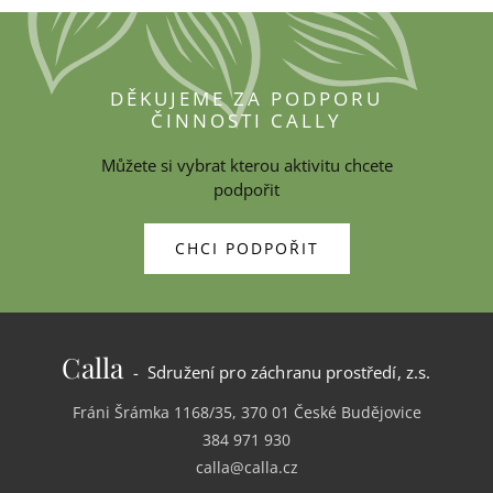
DĚKUJEME ZA PODPORU
ČINNOSTI CALLY
Můžete si vybrat kterou aktivitu chcete
podpořit
CHCI PODPOŘIT
Calla
- Sdružení pro záchranu prostředí, z.s.
Fráni Šrámka 1168/35, 370 01 České Budějovice
384 971 930
calla@calla.cz