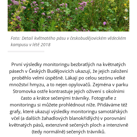
Foto: Detail květnatého pásu v českobudějovickém vědeckém
kampusu v létě 2018
První výsledky monitoringu bezbratlých na květnatých
pásech v Českých Budějovicích ukazují, že jejich založení
proběhlo velmi úspěšně. Lákají po celou sezónu velké
množství hmyzu, a to nejen opylovačů. Zejména v parku
Stromovka ostře kontrastuje jejich oživení s okolními
často a krátce sečenými trávníky. Fotografie z
monitoringu si můžete prohlédnout níže. Přidáváme též
grafy, které ukazují výsledky monitoringu samotářských
včel (a dalších žahadlových blanokřídlých) v porovnání
květnatých pásů, extenzivně sečených ploch a intenzivně
(tedy normálně) sečených trávníků.