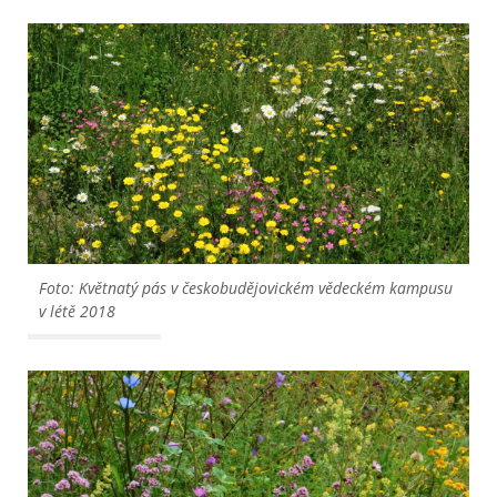
Foto: Květnatý pás v českobudějovickém vědeckém kampusu
v létě 2018