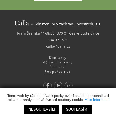
Calla
- Sdružení pro záchranu prostředí, z.s.
Fráni Šrámka 1168/35, 370 01 České Budějovice
384 971 930
calla@calla.cz
Kontakty
Výroční zprávy
Členství
Podpořte nás
Facebook
Youtube
EN
Webdesign
&
Webhosting
&
publikační systém Toolkit
-
Tento web by rád používal k poskytování služeb, personalizaci
reklam a analýze návštěvnosti soubory cookie.
Více informací
Studio
NESOUHLASÍM
SOUHLASÍM