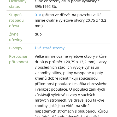
Ochranný
silně ohrožený druh podle vyhlášky č.
status
395/1992 Sb.
Stupeň
0
,
A
(přímo ve dřevě, na povrchu velké
rozpadu
mírně oválné výletové otvory 20,75 x 13,2
dřeva
mm)
Živné
dub
dřeviny
Biotopy
živé staré stromy
Rozpoznání
Velké mírně oválné výletové otvory v kůře
přítomnosti
dubů (v průměru 20,75 x 13,2 mm). Larvy
v posledních stádiích vývoje vyhazují
z chodby piliny, piliny nasypané u paty
kmenů dobře identifikují současnou
přítomnost populace tesaříka obrovského
i velikost populace. U populací zaniklých
zůstávají výletové otvory v suchých
mrtvých stromech. Ve dřevě jsou takové
chodby, jaké jsou vidět na silně
napadených stromech s oloupanou kůrou
(viz foto). Nápadní dospělci aktivující