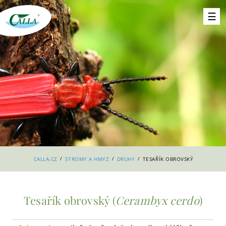
/
/
/
CALLA.CZ
STROMY A HMYZ
DRUHY
TESAŘÍK OBROVSKÝ
Tesařík obrovský (
Cerambyx cerdo
)