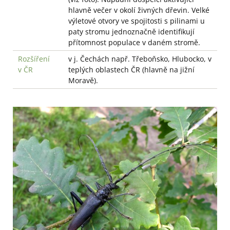
hlavně večer v okolí živných dřevin. Velké
výletové otvory ve spojitosti s pilinami u
paty stromu jednoznačně identifikují
přítomnost populace v daném stromě.
Rozšíření
v j. Čechách např. Třeboňsko, Hlubocko, v
v ČR
teplých oblastech ČR (hlavně na jižní
Moravě).