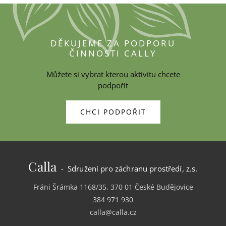
DĚKUJEME ZA PODPORU
ČINNOSTI CALLY
Můžete si vybrat kterou aktivitu chcete
podpořit
CHCI PODPOŘIT
Calla
- Sdružení pro záchranu prostředí, z.s.
Fráni Šrámka 1168/35, 370 01 České Budějovice
384 971 930
calla@calla.cz