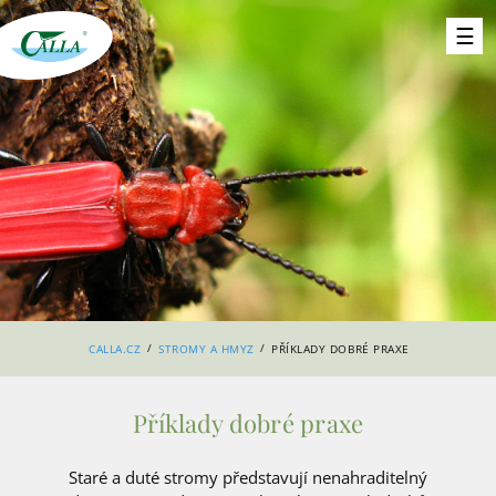
/
/
CALLA.CZ
STROMY A HMYZ
PŘÍKLADY DOBRÉ PRAXE
Příklady dobré praxe
Staré a duté stromy představují nenahraditelný