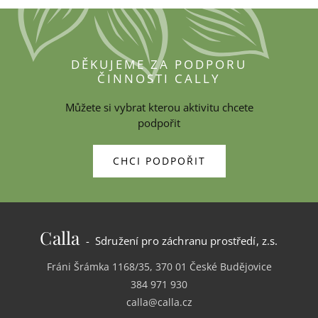
DĚKUJEME ZA PODPORU
ČINNOSTI CALLY
Můžete si vybrat kterou aktivitu chcete
podpořit
CHCI PODPOŘIT
Calla
- Sdružení pro záchranu prostředí, z.s.
Fráni Šrámka 1168/35, 370 01 České Budějovice
384 971 930
calla@calla.cz