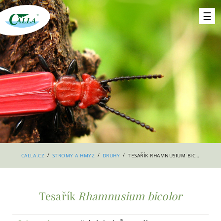
/
/
/
CALLA.CZ
STROMY A HMYZ
DRUHY
TESAŘÍK RHAMNUSIUM BICOLOR
Tesařík
Rhamnusium bicolor