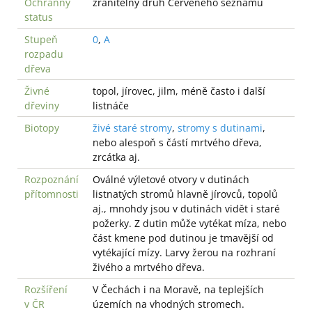
Ochranný
zranitelný druh Červeného seznamu
status
Stupeň
0
,
A
rozpadu
dřeva
Živné
topol, jírovec, jilm, méně často i další
dřeviny
listnáče
Biotopy
živé staré stromy
,
stromy s dutinami
,
nebo alespoň s částí mrtvého dřeva,
zrcátka aj.
Rozpoznání
Oválné výletové otvory v dutinách
přítomnosti
listnatých stromů hlavně jírovců, topolů
aj., mnohdy jsou v dutinách vidět i staré
požerky. Z dutin může vytékat míza, nebo
část kmene pod dutinou je tmavější od
vytékající mízy. Larvy žerou na rozhraní
živého a mrtvého dřeva.
Rozšíření
V Čechách i na Moravě, na teplejších
v ČR
územích na vhodných stromech.