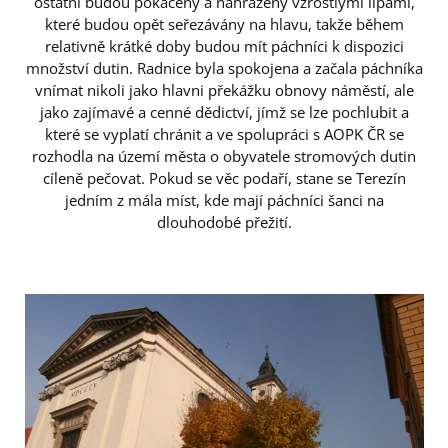
ostatní budou pokáceny a nahrazeny vzrostlými lipami,
které budou opět seřezávány na hlavu, takže během
relativně krátké doby budou mít páchníci k dispozici
množství dutin. Radnice byla spokojena a začala páchníka
vnímat nikoli jako hlavni překážku obnovy náměstí, ale
jako zajímavé a cenné dědictví, jímž se lze pochlubit a
které se vyplatí chránit a ve spolupráci s AOPK ČR se
rozhodla na území města o obyvatele stromových dutin
cíleně pečovat. Pokud se věc podaří, stane se Terezín
jedním z mála míst, kde mají páchníci šanci na
dlouhodobé přežití.