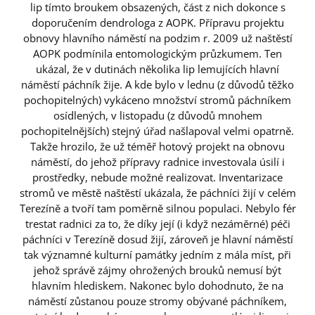
lip tímto broukem obsazených, část z nich dokonce s
doporučením dendrologa z AOPK. Přípravu projektu
obnovy hlavního náměstí na podzim r. 2009 už naštěstí
AOPK podmínila entomologickým průzkumem. Ten
ukázal, že v dutinách několika lip lemujících hlavní
náměstí páchník žije. A kde bylo v lednu (z důvodů těžko
pochopitelných) vykáceno množství stromů páchníkem
osídlených, v listopadu (z důvodů mnohem
pochopitelnějších) stejný úřad našlapoval velmi opatrně.
Takže hrozilo, že už téměř hotový projekt na obnovu
náměstí, do jehož přípravy radnice investovala úsilí i
prostředky, nebude možné realizovat. Inventarizace
stromů ve městě naštěstí ukázala, že páchníci žijí v celém
Terezíně a tvoří tam poměrně silnou populaci. Nebylo fér
trestat radnici za to, že díky její (i když nezáměrné) péči
páchníci v Terezíně dosud žijí, zároveň je hlavní náměstí
tak významné kulturní památky jedním z mála míst, při
jehož správě zájmy ohrožených brouků nemusí být
hlavním hlediskem. Nakonec bylo dohodnuto, že na
náměstí zůstanou pouze stromy obývané páchníkem,