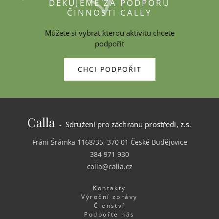
DĚKUJEME ZA PODPORU
ČINNOSTI CALLY
Můžete si vybrat kterou aktivitu chcete
podpořit
CHCI PODPOŘIT
Calla
- Sdružení pro záchranu prostředí, z.s.
Fráni Šrámka 1168/35, 370 01 České Budějovice
384 971 930
calla@calla.cz
Kontakty
Výroční zprávy
Členství
Podpořte nás