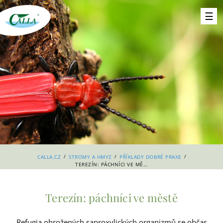
/
/
/
CALLA.CZ
STROMY A HMYZ
PŘÍKLADY DOBRÉ PRAXE
TEREZÍN: PÁCHNÍCI VE MĚSTĚ
Terezín: páchníci ve městě
Refugia ohrožených saproxylických organizmů se občas