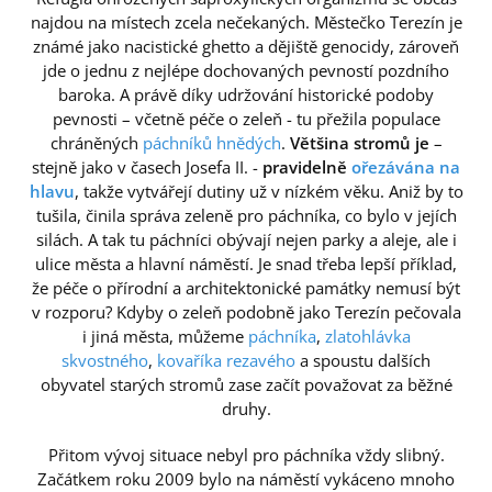
najdou na místech zcela nečekaných. Městečko Terezín je
známé jako nacistické ghetto a dějiště genocidy, zároveň
jde o jednu z nejlépe dochovaných pevností pozdního
baroka. A právě díky udržování historické podoby
pevnosti – včetně péče o zeleň - tu přežila populace
chráněných
páchníků hnědých
.
Většina stromů je
–
stejně jako v časech Josefa II. -
pravidelně
ořezávána na
hlavu
, takže vytvářejí dutiny už v nízkém věku. Aniž by to
tušila, činila správa zeleně pro páchníka, co bylo v jejích
silách. A tak tu páchníci obývají nejen parky a aleje, ale i
ulice města a hlavní náměstí. Je snad třeba lepší příklad,
že péče o přírodní a architektonické památky nemusí být
v rozporu? Kdyby o zeleň podobně jako Terezín pečovala
i jiná města, můžeme
páchníka
,
zlatohlávka
skvostného
,
kovaříka rezavého
a spoustu dalších
obyvatel starých stromů zase začít považovat za běžné
druhy.
Přitom vývoj situace nebyl pro páchníka vždy slibný.
Začátkem roku 2009 bylo na náměstí vykáceno mnoho