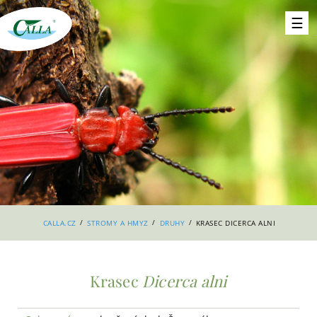
/
/
/
CALLA.CZ
STROMY A HMYZ
DRUHY
KRASEC DICERCA ALNI
Krasec
Dicerca alni