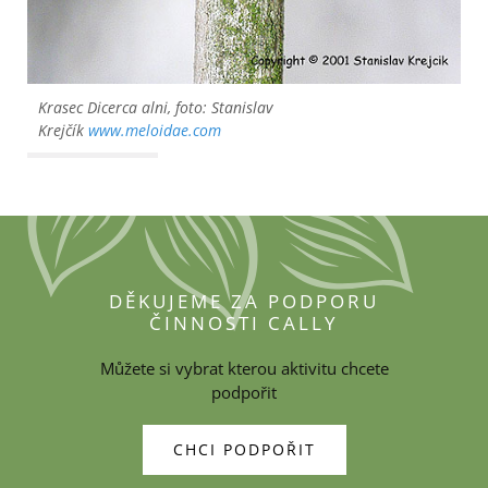
Krasec
Dicerca alni
, foto: Stanislav
Krejčík
www.meloidae.com
DĚKUJEME ZA PODPORU
ČINNOSTI CALLY
Můžete si vybrat kterou aktivitu chcete
podpořit
CHCI PODPOŘIT