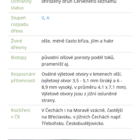
Ochranný
ohrožený druh Červeného seznamu
status
Stupeň
0
,
A
rozpadu
dřeva
Živné
olše, méně často bříza, jilm a habr
dřeviny
Biotopy
původní olšové porosty podél toků,
pramenišť aj.
Rozpoznání
Oválné výletové otvory v kmenech olší,
přítomnosti
(výletový otvor 3,5 - 5,1 mm široký a 6 -
8,9 mm vysoký, v průměru 4,1 x 7,1 mm).
Výletové otvory jsou z jižní osluněné
strany.
Rozšíření
V Čechách i na Moravě vzácně, častější
v ČR
na Břeclavsku, v jižních Čechách např.
Třeboňsko, Českobudějovicko.