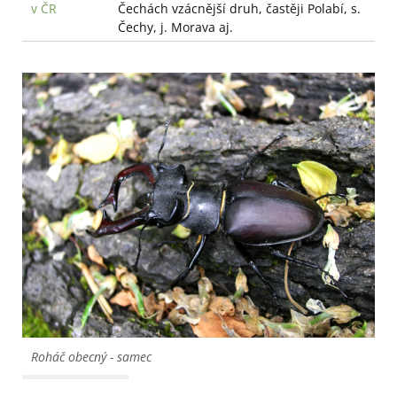
v ČR
Čechách vzácnější druh, častěji Polabí, s.
Čechy, j. Morava aj.
Roháč obecný - samec