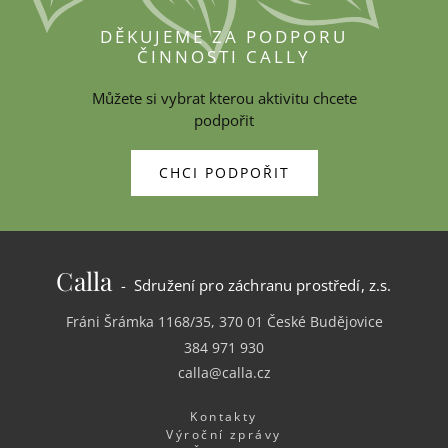
DĚKUJEME ZA PODPORU
ČINNOSTI CALLY
Můžete si vybrat kterou aktivitu chcete
podpořit
CHCI PODPOŘIT
Calla
- Sdružení pro záchranu prostředí, z.s.
Fráni Šrámka 1168/35, 370 01 České Budějovice
384 971 930
calla@calla.cz
Kontakty
Výroční zprávy