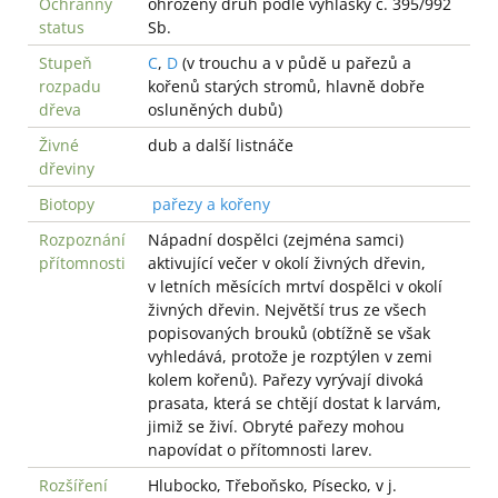
Ochranný
ohrožený druh podle vyhlášky č. 395/992
status
Sb.
Stupeň
C
,
D
(v trouchu a v půdě u pařezů a
rozpadu
kořenů starých stromů, hlavně dobře
dřeva
osluněných dubů)
Živné
dub a další listnáče
dřeviny
Biotopy
pařezy a kořeny
Rozpoznání
Nápadní dospělci (zejména samci)
přítomnosti
aktivující večer v okolí živných dřevin,
v letních měsících mrtví dospělci v okolí
živných dřevin. Největší trus ze všech
popisovaných brouků (obtížně se však
vyhledává, protože je rozptýlen v zemi
kolem kořenů). Pařezy vyrývají divoká
prasata, která se chtějí dostat k larvám,
jimiž se živí. Obryté pařezy mohou
napovídat o přítomnosti larev.
Rozšíření
Hlubocko, Třeboňsko, Písecko, v j.