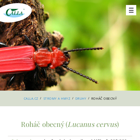
/
/
/
CALLA.CZ
STROMY A HMYZ
DRUHY
ROHÁČ OBECNÝ
Roháč obecný (
Lucanus cervus
)