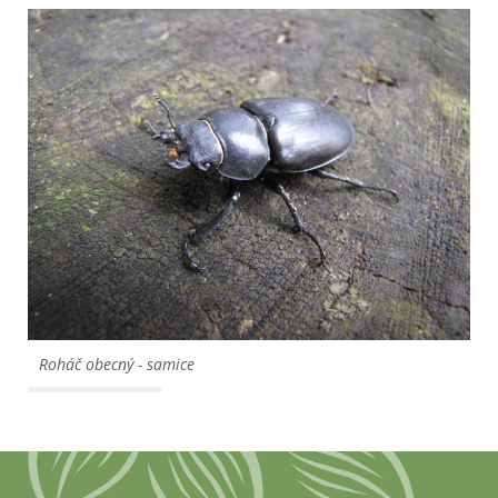
Roháč obecný - samice