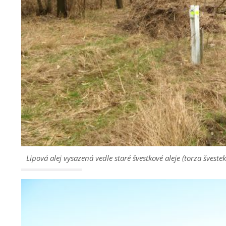
Lipová alej vysazená vedle staré švestkové aleje (torza šveste