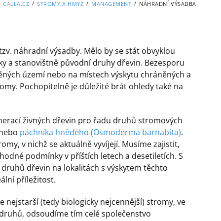
/
/
/
CALLA.CZ
STROMY A HMYZ
MANAGEMENT
NÁHRADNÍ VÝSADBA
tzv. náhradní výsadby. Mělo by se stát obvyklou
cky a stanovištně původní druhy dřevin. Bezesporu
ráněných území nebo na místech výskytu chráněných a
omy. Pochopitelně je důležité brát ohledy také na
generací živných dřevin pro řadu druhů stromových
nebo
páchníka hnědého (Osmoderma barnabita)
.
omy, v nichž se aktuálně vyvíjejí. Musíme zajistit,
hodné podmínky v příštích letech a desetiletích. S
ruhů dřevin na lokalitách s výskytem těchto
lní příležitost.
ejstarší (tedy biologicky nejcennější) stromy, ve
h druhů, odsoudíme tím celé společenstvo