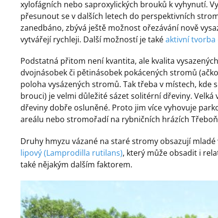
xylofágních nebo saproxylických brouků k vyhynutí. 
přesunout se v dalších letech do perspektivních strom
zanedbáno, zbývá ještě možnost ořezávání nově vys
vytvářejí rychleji. Další možností je také
aktivní tvorba
Podstatná přitom není kvantita, ale kvalita vysazený
dvojnásobek či pětinásobek pokácených stromů (ačkoli
poloha vysázených stromů. Tak třeba v místech, kde se 
brouci) je velmi důležité sázet solitérní dřeviny. Vel
dřeviny dobře osluněné. Proto jim více vyhovuje parko
areálu nebo stromořadí na rybničních hrázích Třeboňs
Druhy hmyzu vázané na staré stromy obsazují mladé 
lipový (Lamprodilla rutilans)
, který může obsadit i re
také nějakým dalším faktorem.