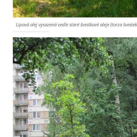
Lipová alej vysazená vedle staré švestkové aleje (torza šveste