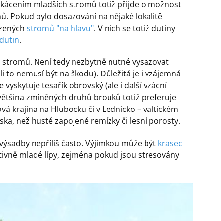
Vykácením mladších stromů totiž přijde o možnost
ů. Pokud bylo dosazování na nějaké lokalitě
azených
stromů "na hlavu"
. V nich se totiž dutiny
 dutin
.
ch stromů. Není tedy nezbytně nutné vysazovat
 to nemusí být na škodu). Důležitá je i vzájemná
vyskytuje tesařík obrovský (ale i další vzácní
ká většina zmíněných druhů brouků totiž preferuje
vá krajina na Hlubocku či v Lednicko – valtickém
ka, než husté zapojené remízky či lesní porosty.
výsadby nepříliš často. Výjimkou může být
krasec
lativně mladé lípy, zejména pokud jsou stresovány