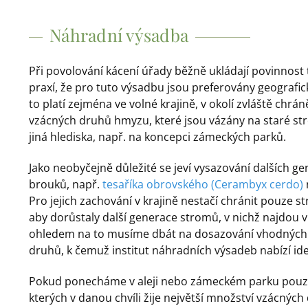
Náhradní výsadba
Při povolování kácení úřady běžně ukládají povinnost 
praxí, že pro tuto výsadbu jsou preferovány geografi
to platí zejména ve volné krajině, v okolí zvláště ch
vzácných druhů hmyzu, které jsou vázány na staré str
jiná hlediska, např. na koncepci zámeckých parků.
Jako neobyčejně důležité se jeví vysazování dalších 
brouků, např.
tesaříka obrovského (Cerambyx cerdo)
Pro jejich zachování v krajině nestačí chránit pouze str
aby dorůstaly další generace stromů, v nichž najdou v
ohledem na to musíme dbát na dosazování vhodných d
druhů, k čemuž institut náhradních výsadeb nabízí ideá
Pokud ponecháme v aleji nebo zámeckém parku pouze n
kterých v danou chvíli žije největší množství vzácnýc