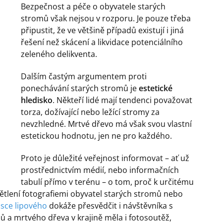
Bezpečnost a péče o obyvatele starých
stromů však nejsou v rozporu. Je pouze třeba
připustit, že ve většině případů existují i jiná
řešení než skácení a likvidace potenciálního
zeleného delikventa.
Dalším častým argumentem proti
ponechávání starých stromů je
estetické
hledisko
. Někteří lidé mají tendenci považovat
torza, dožívající nebo ležící stromy za
nevzhledné. Mrtvé dřevo má však svou vlastní
estetickou hodnotu, jen ne pro každého.
Proto je důležité veřejnost informovat – ať už
prostřednictvím médií, nebo informačních
tabulí přímo v terénu – o tom, proč k určitému
větlení fotografiemi obyvatel starých stromů nebo
asce lipového
dokáže přesvědčit i návštěvníka s
 a mrtvého dřeva v krajině měla i fotosoutěž,