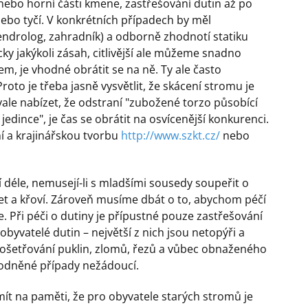
 nebo horní části kmene, zastřešování dutin až po
ebo tyčí. V konkrétních případech by měl
endrolog, zahradník) a odborně zhodnotí statiku
cky jakýkoli zásah, citlivější ale můžeme snadno
em, je vhodné obrátit se na ně. Ty ale často
roto je třeba jasně vysvětlit, že skácení stromu je
ale nabízet, že odstraní "zubožené torzo působící
edince", je čas se obrátit na osvícenější konkurenci.
í a krajinářskou tvorbu
http://www.szkt.cz/
nebo
jí déle, nemusejí-li s mladšími sousedy soupeřit o
let a křoví. Zároveň musíme dbát o to, abychom péčí
. Při péči o dutiny je přípustné pouze zastřešování
obyvatelé dutin – největší z nich jsou netopýři a
ě ošetřování puklin, zlomů, řezů a vůbec obnaženého
vodněné případy nežádoucí.
mít na paměti, že pro obyvatele starých stromů je