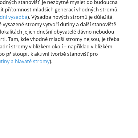
hodných stanovišť. Je nezbytné myslet do budoucna
istit přítomnost mladších generací vhodných stromů,
adní výsadba
). Výsadba nových stromů je důležitá,
vě vysazené stromy vytvoří dutiny a další stanoviště
okalitách jejich dnešní obyvatelé dávno nebudou
rti. Tam, kde vhodné mladší stromy nejsou, je třeba
dní stromy v blízkém okolí – například v blízkém
bo přistoupit k aktivní tvorbě stanovišť pro
tiny a hlavaté stromy
).