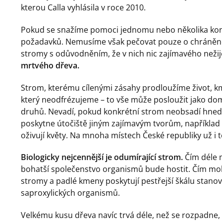
kterou Calla vyhlásila v roce 2010.
Pokud se snažíme pomoci jednomu nebo několika konk
požadavků. Nemusíme však pečovat pouze o chráněné
stromy s odůvodněním, že v nich nic zajímavého nežij
mrtvého dřeva.
Strom, kterému cílenými zásahy prodloužíme život, 
který neodfrézujeme – to vše může posloužit jako 
druhů. Nevadí, pokud konkrétní strom neobsadí hne
poskytne útočiště jiným zajímavým tvorům, například
oživují květy. Na mnoha místech České republiky už i
Biologicky nejcennější je odumírající strom.
Čím déle 
bohatší společenstvo organismů bude hostit. Čím mohu
stromy a padlé kmeny poskytují pestřejší škálu stanovi
saproxylických organismů.
Velkému kusu dřeva navíc trvá déle, než se rozpadne,