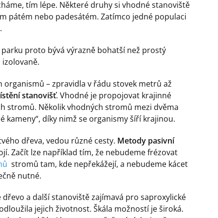
cháme, tím lépe. Některé druhy si vhodné stanoviště
ém pátém nebo padesátém. Zatímco jedné populaci
.
 parku proto bývá výrazně bohatší než prostý
 izolovaně.
organismů – zpravidla v řádu stovek metrů až
stění stanovišť
. Vhodné je propojovat krajinné
rých stromů. Několik vhodných stromů mezi dvěma
 kameny“, díky nimž se organismy šíří krajinou.
rtvého dřeva, vedou různé cesty.
Metody pasivní
jí. Začít lze například tím, že nebudeme frézovat
mů
stromů tam, kde nepřekážejí, a nebudeme kácet
ečně nutné.
 dřevo a další stanoviště zajímavá pro saproxylické
dloužila jejich životnost. Škála možností je široká.