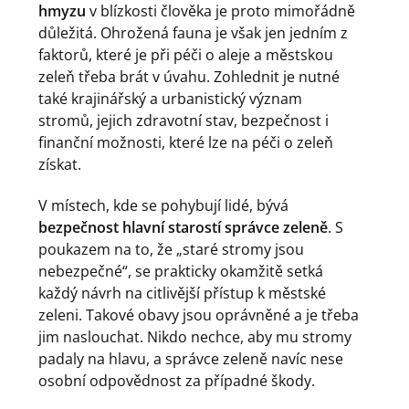
hmyzu
v blízkosti člověka je proto mimořádně
důležitá. Ohrožená fauna je však jen jedním z
faktorů, které je při péči o aleje a městskou
zeleň třeba brát v úvahu. Zohlednit je nutné
také krajinářský a urbanistický význam
stromů, jejich zdravotní stav, bezpečnost i
finanční možnosti, které lze na péči o zeleň
získat.
V místech, kde se pohybují lidé, bývá
bezpečnost hlavní starostí správce zeleně
. S
poukazem na to, že „staré stromy jsou
nebezpečné“, se prakticky okamžitě setká
každý návrh na citlivější přístup k městské
zeleni. Takové obavy jsou oprávněné a je třeba
jim naslouchat. Nikdo nechce, aby mu stromy
padaly na hlavu, a správce zeleně navíc nese
osobní odpovědnost za případné škody.