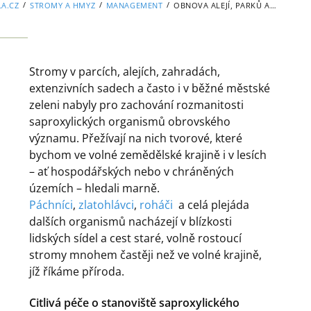
/
/
/
LA.CZ
STROMY A HMYZ
MANAGEMENT
OBNOVA ALEJÍ, PARKŮ A ZAHRAD
Stromy v parcích, alejích, zahradách,
extenzivních sadech a často i v běžné městské
zeleni nabyly pro zachování rozmanitosti
saproxylických organismů obrovského
významu. Přežívají na nich tvorové, které
bychom ve volné zemědělské krajině i v lesích
– ať hospodářských nebo v chráněných
územích – hledali marně.
Páchníci
,
zlatohlávci
,
roháči
a celá plejáda
dalších organismů nacházejí v blízkosti
lidských sídel a cest staré, volně rostoucí
stromy mnohem častěji než ve volné krajině,
jíž říkáme příroda.
Citlivá péče o stanoviště saproxylického