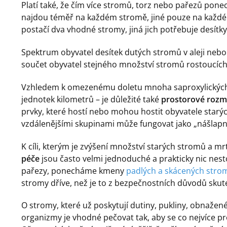
Platí také, že čím více stromů, torz nebo pařezů pone
najdou téměř na každém stromě, jiné pouze na každ
postačí dva vhodné stromy, jiná jich potřebuje desítky
Spektrum obyvatel desítek dutých stromů v aleji nebo
součet obyvatel stejného množství stromů rostoucích
Vzhledem k omezenému doletu mnoha saproxylických 
jednotek kilometrů – je důležité také
prostorové rozmí
prvky, které hostí nebo mohou hostit obyvatele sta
vzdálenějšími skupinami může fungovat jako „nášlapné
K cíli, kterým je zvýšení množství starých stromů a m
péče
jsou často velmi jednoduché a prakticky nic nesto
pařezy, ponecháme kmeny
padlých a skácených stro
stromy dříve, než je to z bezpečnostních důvodů skut
O stromy, které už poskytují dutiny, pukliny, obnažené
organizmy je vhodné pečovat tak, aby se co nejvíce pro