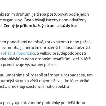
rétním druhům, je třeba postupovat podle jejich
 organismy. Často bývají káceny nebo odváženy
e.
Cenný je přitom každý strom a každý kus
kmen ponechaný na místě, torzo stromu nebo pařez,
domov mnoha generacím ohrožených i dosud běžných
d
roháči
a
nosorožíci
. S velkou pravděpodobností
 zlatohlávkům nebo drobným tesaříkům, kteří v létě
 to představuje významný pokrok.
mu umožníme přirozeně stárnout a rozpadat se, tím
tnější strom a větší objem dřeva, tím lépe. Velké
šť a umožňují existenci širšího spektra
 a poskytuje tak vhodné podmínky po delší dobu.