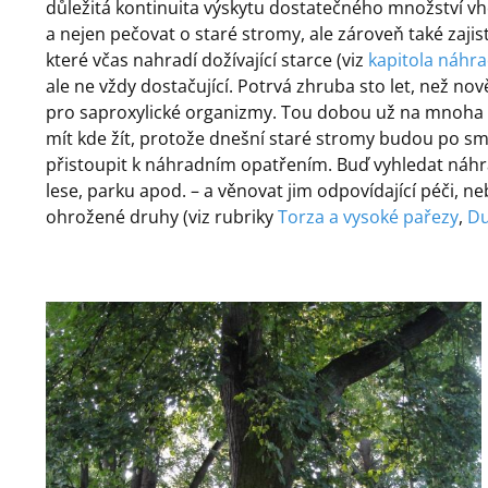
důležitá kontinuita výskytu dostatečného množství v
a nejen pečovat o staré stromy, ale zároveň také zaj
které včas nahradí dožívající starce (viz
kapitola náhr
ale ne vždy dostačující. Potrvá zhruba sto let, než no
pro saproxylické organizmy. Tou dobou už na mnoha l
mít kde žít, protože dnešní staré stromy budou po sm
přistoupit k náhradním opatřením. Buď vyhledat náhra
lese, parku apod. – a věnovat jim odpovídající péči, ne
ohrožené druhy (viz rubriky
Torza a vysoké pařezy
,
Du