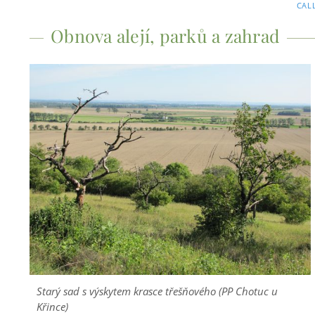
CAL
Obnova alejí, parků a zahrad
Starý sad s výskytem krasce třešňového (PP Chotuc u
Křince)