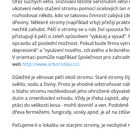
Ořez suchých větví, snižování těžiště seříznutím větví
ukotvení nebo stažení stromu pomocí ocelových lan n
rozhodovat někdo, kdo se takovou činností zabývá (d
dřeviny. Některé stromy (například vrby) přežijí prakti
nechtě zahubit. Péčí o stromy se u nás živí spousta fir
přistupují k péči o zeleň způsobem "vykácej a vysaď". P
opravdu až poslední možnost. Pokud bude firma vytrv
depresivně" a "vysázení nového, zdravého a krásného j
V orientaci pomůže například Společnost pro zahradn
web
http://www.arboristika.cz/
.
Důležité je věnovat péči okolí stromu. Staré stromy ži
světlo, vodu a živiny. Proto je vhodné odstraňovat ná
o blaho stromu nezlikvidovali jeho ohrožené obyvatele
dutin a zmenšování vchodu. Vždy je třeba zajistit, aby 
ptáci do velikosti kosa - mohli dovnitř a ven. Podobn
dřeva fermežemi, fungicidy, vosky apod. je až na zdů
Pečujeme-li o lokalitu se starými stromy, je nezbytné 