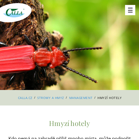
/
/
/
CALLA.CZ
STROMY A HMYZ
MANAGEMENT
HMYZÍ HOTELY
Hmyzí hotely
Kdo nemá na zahradě příliš mnoho místa, může podpořit