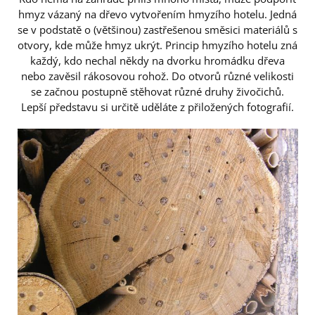
hmyz vázaný na dřevo vytvořením hmyzího hotelu. Jedná
se v podstatě o (většinou) zastřešenou směsici materiálů s
otvory, kde může hmyz ukrýt. Princip hmyzího hotelu zná
každý, kdo nechal někdy na dvorku hromádku dřeva
nebo zavěsil rákosovou rohož. Do otvorů různé velikosti
se začnou postupně stěhovat různé druhy živočichů.
Lepší představu si určitě uděláte z přiložených fotografií.