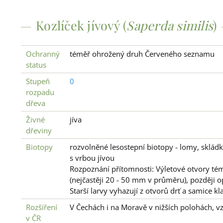
Kozlíček jívový (
Saperda similis
)
Ochranný
téměř ohrožený druh Červeného seznamu
status
Stupeň
0
rozpadu
dřeva
Živné
jíva
dřeviny
Biotopy
rozvolněné lesostepní biotopy - lomy, sklád
s vrbou jívou
Rozpoznání přítomnosti: Výletové otvory tém
(nejčastěji 20 - 50 mm v průměru), později 
Starší larvy vyhazují z otvorů drť a samic
Rozšíření
V Čechách i na Moravě v nižších polohách, vz
v ČR