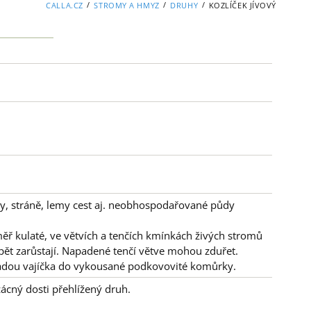
/
/
/
CALLA.CZ
STROMY A HMYZ
DRUHY
KOZLÍČEK JÍVOVÝ
ky, stráně, lemy cest aj. neobhospodařované půdy
ěř kulaté, ve větvích a tenčích kmínkách živých stromů
opět zarůstají. Napadené tenčí větve mohou zduřet.
e kladou vajíčka do vykousané podkovovité komůrky.
ácný dosti přehlížený druh.