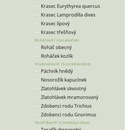
Krasec Eurythyrea quercus
Krasec Lamprodilla dives
Krasec lipový
Krasec třešňový
Roháč obecný
Roháček kozlík
Páchník hnědý
Nosorožík kapucínek
Zlatohlávek skvostný
Zlatohlávek mramorovaný
Zdobenci rodu Trichius
Zdobenci rodu Gnorimus
Tesařík drsnorohý