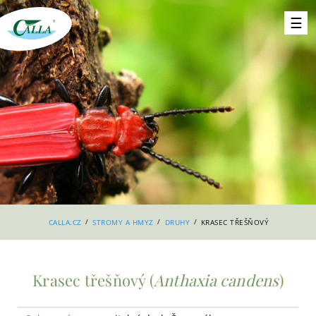
/
/
/
CALLA.CZ
STROMY A HMYZ
DRUHY
KRASEC TŘEŠŇOVÝ
Krasec třešňový (
Anthaxia candens
)