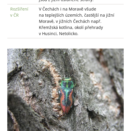
Rozšíření
V Čechách i na Moravě všude
v ČR
na teplejších územích, častější na jižní
Moravě, v jižních Čechách např.
Křemžská kotlina, okolí přehrady
v Husinci, Netolicko.