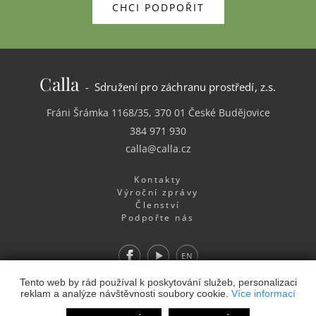
CHCI PODPOŘIT
Calla
- Sdružení pro záchranu prostředí, z.s.
Fráni Šrámka 1168/35, 370 01 České Budějovice
384 971 930
calla@calla.cz
Kontakty
Výroční zprávy
Členství
Podpořte nás
Facebook
Youtube
EN
Webdesign
&
Webhosting
&
publikační systém Toolkit
-
Tento web by rád používal k poskytování služeb, personalizaci
reklam a analýze návštěvnosti soubory cookie.
Více informací
Studio