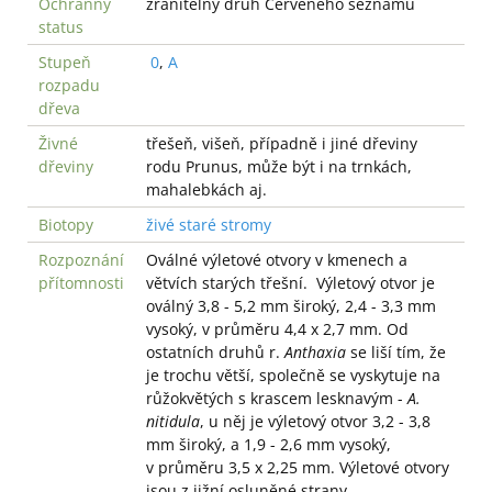
Ochranný
zranitelný druh Červeného seznamu
status
Stupeň
0
,
A
rozpadu
dřeva
Živné
třešeň, višeň, případně i jiné dřeviny
dřeviny
rodu Prunus, může být i na trnkách,
mahalebkách aj.
Biotopy
živé staré stromy
Rozpoznání
Oválné výletové otvory v kmenech a
přítomnosti
větvích starých třešní. Výletový otvor je
oválný 3,8 - 5,2 mm široký, 2,4 - 3,3 mm
vysoký, v průměru 4,4 x 2,7 mm. Od
ostatních druhů r.
Anthaxia
se liší tím, že
je trochu větší, společně se vyskytuje na
růžokvětých s krascem lesknavým -
A.
nitidula
, u něj je výletový otvor 3,2 - 3,8
mm široký, a 1,9 - 2,6 mm vysoký,
v průměru 3,5 x 2,25 mm. Výletové otvory
jsou z jižní osluněné strany.