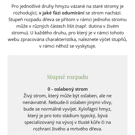
Pro jednotlivé druhy hmyzu vázané na staré stromy je
rozhodující,
v jaké fázi odumírání
se strom nachází.
Stupeň rozpadu dřeva se přitom v rámci jednoho stromu
může v různých částech lišit (např. dutina v živém
stromu). U každého druhu, pro který je v rámci tohoto
webu zpracována charakteristika, naleznete výčet stupňů,
v rámci něhož se vyskytuje.
Stupně rozpadu
0 - oslabený strom
Živý strom, který může být oslaben, ale ne
nenávratně. Nebude-li oslaben jinými vlivy,
bude se normálně vyvíjet. Xylofágní hmyz,
který je pro toto stádium typický, bývá
specializovaný na vývoj v tlusté kůře či na
rozhraní živého a mrtvého dřeva.