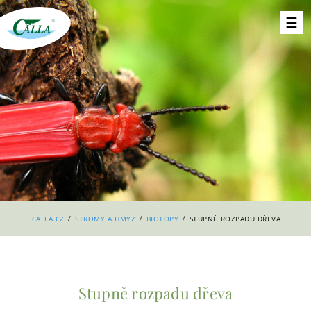
/
/
/
CALLA.CZ
STROMY A HMYZ
BIOTOPY
STUPNĚ ROZPADU DŘEVA
Stupně rozpadu dřeva