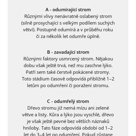
A - odumírající strom
Různými vlivy nenávratně oslabený strom
(silně prosychající s velkým podílem suchých
větví). Postupně odumírá a v průběhu roku
či za několik let odumře úplně.
B - zavadající strom
Různými faktory usmrcený strom. Nějakou
dobu však ještě trvá, než mu zaschne lýko.
Patří sem také čerstvě pokácené stromy.
Toto stádium časově odpovídá přibližně 1–2
letům po odumření či poražení stromu.
C - odumřelý strom
Dřevo stromu již nemá mízu ani zelené
větve a listy. Kůra a lýko jsou vyschlé, dřevo
je však ještě pevné bez větších náznaků
hniloby. Tato fáze odpovídá období od 1–2
let do 3–4 let po odumření. Pokud zůstane