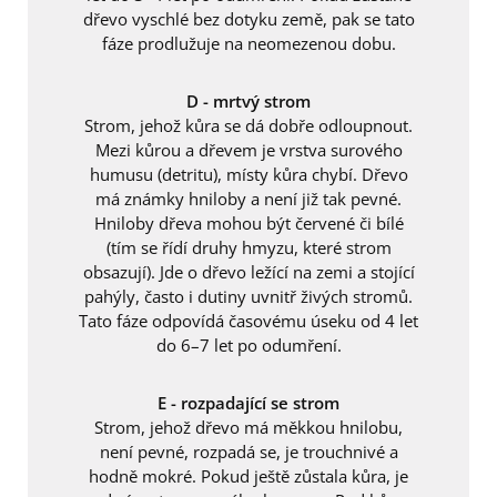
dřevo vyschlé bez dotyku země, pak se tato
fáze prodlužuje na neomezenou dobu.
D - mrtvý strom
Strom, jehož kůra se dá dobře odloupnout.
Mezi kůrou a dřevem je vrstva surového
humusu (detritu), místy kůra chybí. Dřevo
má známky hniloby a není již tak pevné.
Hniloby dřeva mohou být červené či bílé
(tím se řídí druhy hmyzu, které strom
obsazují). Jde o dřevo ležící na zemi a stojící
pahýly, často i dutiny uvnitř živých stromů.
Tato fáze odpovídá časovému úseku od 4 let
do 6–7 let po odumření.
E - rozpadající se strom
Strom, jehož dřevo má měkkou hnilobu,
není pevné, rozpadá se, je trouchnivé a
hodně mokré. Pokud ještě zůstala kůra, je