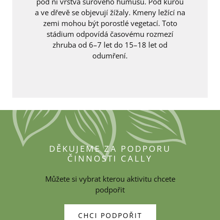
pod ní vrstva surového humusu. Pod kůrou
a ve dřevě se objevují žížaly. Kmeny ležící na
zemi mohou být porostlé vegetací. Toto
stádium odpovídá časovému rozmezí
zhruba od 6–7 let do 15–18 let od
odumření.
DĚKUJEME ZA PODPORU
ČINNOSTI CALLY
Můžete si vybrat kterou aktivitu chcete
podpořit
CHCI PODPOŘIT