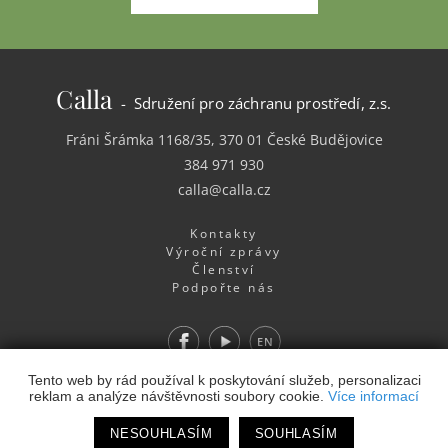
Calla
- Sdružení pro záchranu prostředí, z.s.
Fráni Šrámka 1168/35, 370 01 České Budějovice
384 971 930
calla@calla.cz
Kontakty
Výroční zprávy
Členství
Podpořte nás
Facebook
Youtube
EN
Webdesign
&
Webhosting
&
publikační systém Toolkit
-
Tento web by rád používal k poskytování služeb, personalizaci
reklam a analýze návštěvnosti soubory cookie.
Více informací
Studio
NESOUHLASÍM
SOUHLASÍM