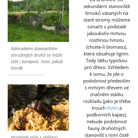
sekundární stanoviště
brouků vázaných na
staré stromy můžeme
označit v podstatě
jakoukoliv mrtvou
rostlinou hmotu
(chcete-li biomasu),
Náhradním stanovištěm
která obsahuje lignin.
ohrožených druhů se může
Tedy látku typickou
stát i kompost. Foto: Jakub
pro dřevo. Vzhledem
Horák
k tomu, že jde o
podobnost především
s mrtvým dřevem ve
značném stádiu
rozkladu (jako je třeba
trouch
dutin
a
podkorních kapes),
nebude podobnost
fauny druhotných
stanovišť s nimi čistě
Hromady pilin s oblibou