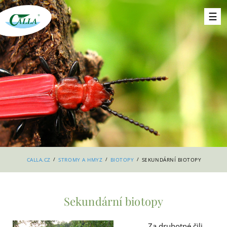
/
/
/
CALLA.CZ
STROMY A HMYZ
BIOTOPY
SEKUNDÁRNÍ BIOTOPY
Sekundární biotopy
Za druhotné čili