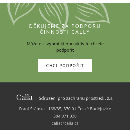
DĚKUJEME ZA PODPORU
ČINNOSTI CALLY
Můžete si vybrat kterou aktivitu chcete
podpořit
CHCI PODPOŘIT
Calla
- Sdružení pro záchranu prostředí, z.s.
Fráni Šrámka 1168/35, 370 01 České Budějovice
384 971 930
calla@calla.cz