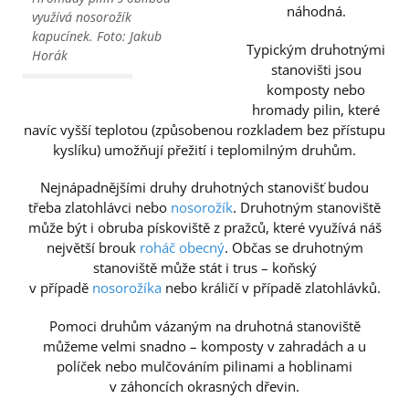
náhodná.
využívá nosorožík
kapucínek. Foto: Jakub
Typickým druhotnými
Horák
stanovišti jsou
komposty nebo
hromady pilin, které
navíc vyšší teplotou (způsobenou rozkladem bez přístupu
kyslíku) umožňují přežití i teplomilným druhům.
Nejnápadnějšími druhy druhotných stanovišť budou
třeba zlatohlávci nebo
nosorožík
. Druhotným stanoviště
může být i obruba pískoviště z pražců, které využívá náš
největší brouk
roháč obecný
. Občas se druhotným
stanoviště může stát i trus – koňský
v případě
nosorožíka
nebo králičí v případě zlatohlávků.
Pomoci druhům vázaným na druhotná stanoviště
můžeme velmi snadno – komposty v zahradách a u
políček nebo mulčováním pilinami a hoblinami
v záhoncích okrasných dřevin.