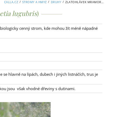
/
/
/
CALLA.CZ
STROMY A HMYZ
DRUHY
ZLATOHLÁVEK MRAMOROVANÝ
etia lugubris
)
e biologicky cenný strom, kde mohou žít méně nápadné
 se hlavně na lípách, dubech i jiných listnáčích, trus je
kou jsou však vhodné dřeviny s dutinami.