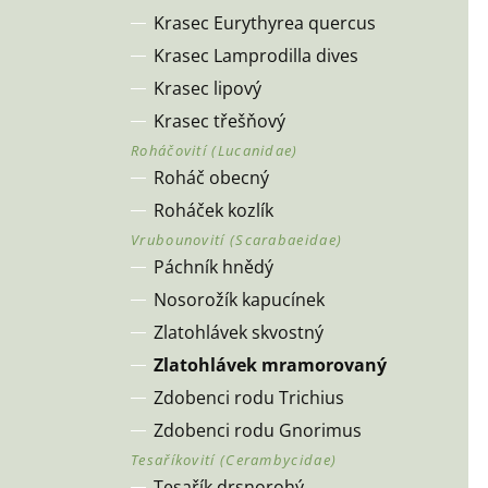
Krasec Eurythyrea quercus
Krasec Lamprodilla dives
Krasec lipový
Krasec třešňový
Roháč obecný
Roháček kozlík
Páchník hnědý
Nosorožík kapucínek
Zlatohlávek skvostný
Zlatohlávek mramorovaný
Zdobenci rodu Trichius
Zdobenci rodu Gnorimus
Tesařík drsnorohý