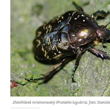
Zlatohlávek mramorovaný (
Protaetia lugubris
), foto: Stanisl