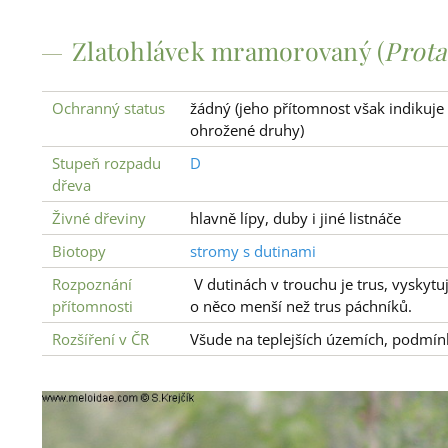
Zlatohlávek mramorovaný (
Prota
Ochranný status
žádný (jeho přítomnost však indikuj
ohrožené druhy)
Stupeň rozpadu
D
dřeva
Živné dřeviny
hlavně lípy, duby i jiné listnáče
Biotopy
stromy s dutinami
Rozpoznání
V dutinách v trouchu je trus, vyskytuje
přítomnosti
o něco menší než trus páchníků.
Rozšíření v ČR
Všude na teplejších územích, podmín