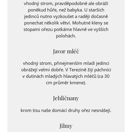
vhodný strom, pravděpodobně ale obráží
poněkud hůře, než babyka. U starších
jedinců nutno vyzkoušet a raději dočasně
ponechat několik větví. Mohutné kleny se
stopami ořezu potkáme hlavně ve vyšších
polohách.
Javor mléč
vhodný strom, přinejmenším mladí jedinci
obrážejí velmi dobře. V Terezíně žijí páchníci
v dutinách mladých hlavatých mléčů (ca 30
cm průměr kmene).
Jehličnany
krom tisu naše domácí druhy ořez nesnášejí.
Jilmy