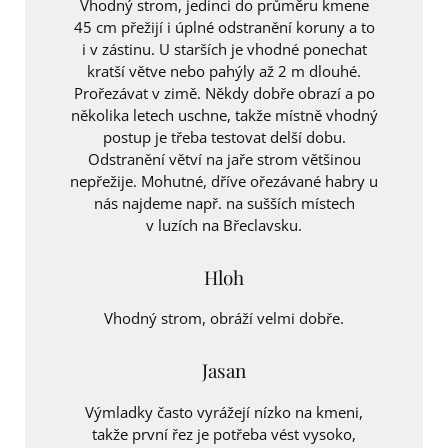
Vhodný strom, jedinci do průměru kmene
45 cm přežijí i úplné odstranění koruny a to
i v zástinu. U starších je vhodné ponechat
kratší větve nebo pahýly až 2 m dlouhé.
Prořezávat v zimě. Někdy dobře obrazí a po
několika letech uschne, takže místně vhodný
postup je třeba testovat delší dobu.
Odstranění větví na jaře strom většinou
nepřežije. Mohutné, dříve ořezávané habry u
nás najdeme např. na sušších místech
v luzích na Břeclavsku.
Hloh
Vhodný strom, obráží velmi dobře.
Jasan
Výmladky často vyrážejí nízko na kmeni,
takže první řez je potřeba vést vysoko,