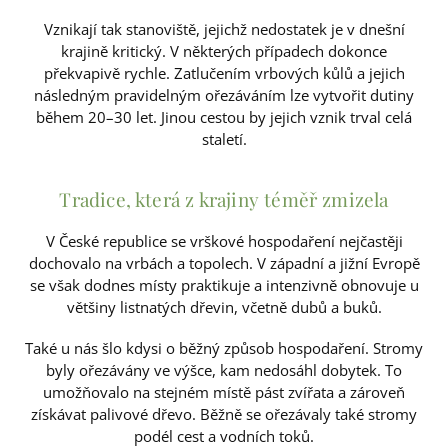
Vznikají tak stanoviště, jejichž nedostatek je v dnešní
krajině kritický. V některých případech dokonce
překvapivě rychle. Zatlučením vrbových kůlů a jejich
následným pravidelným ořezáváním lze vytvořit dutiny
během 20–30 let. Jinou cestou by jejich vznik trval celá
staletí.
Tradice, která z krajiny téměř zmizela
V České republice se vrškové hospodaření nejčastěji
dochovalo na vrbách a topolech. V západní a jižní Evropě
se však dodnes místy praktikuje a intenzivně obnovuje u
většiny listnatých dřevin, včetně dubů a buků.
Také u nás šlo kdysi o běžný způsob hospodaření. Stromy
byly ořezávány ve výšce, kam nedosáhl dobytek. To
umožňovalo na stejném místě pást zvířata a zároveň
získávat palivové dřevo. Běžně se ořezávaly také stromy
podél cest a vodních toků.