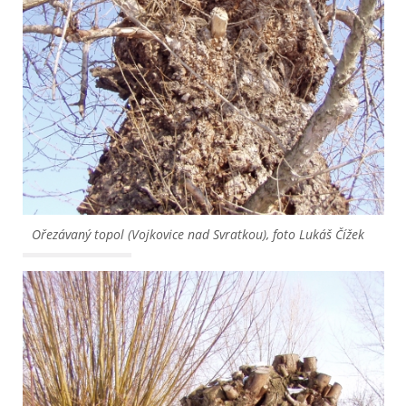
Ořezávaný topol (Vojkovice nad Svratkou), foto Lukáš Čížek