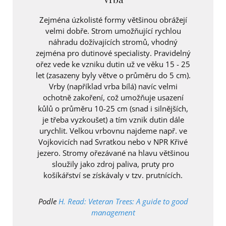
Zejména úzkolisté formy většinou obrážejí
velmi dobře. Strom umožňující rychlou
náhradu dožívajících stromů, vhodný
zejména pro dutinové specialisty. Pravidelný
ořez vede ke vzniku dutin už ve věku 15 - 25
let (zasazeny byly větve o průměru do 5 cm).
Vrby (například vrba bílá) navíc velmi
ochotně zakoření, což umožňuje usazení
kůlů o průměru 10-25 cm (snad i silnějších,
je třeba vyzkoušet) a tím vznik dutin dále
urychlit. Velkou vrbovnu najdeme např. ve
Vojkovicích nad Svratkou nebo v NPR Křivé
jezero. Stromy ořezávané na hlavu většinou
sloužily jako zdroj paliva, pruty pro
košíkářství se získávaly v tzv. prutnících.
Podle
H. Read: Veteran Trees: A guide to good
management