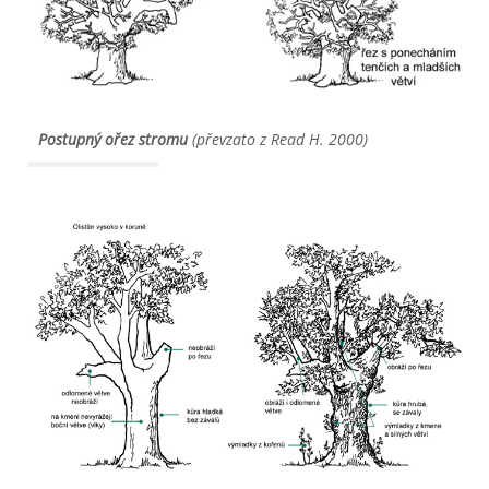
Postupný ořez stromu
 (převzato z Read H. 2000)