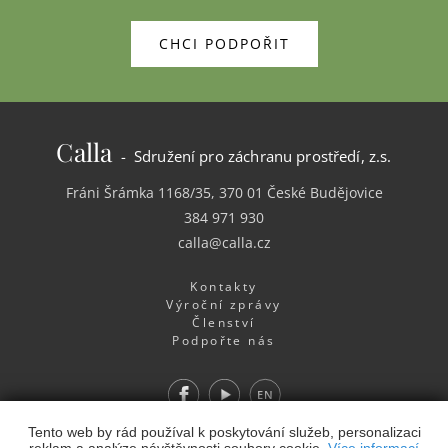
CHCI PODPOŘIT
Calla
- Sdružení pro záchranu prostředí, z.s.
Fráni Šrámka 1168/35, 370 01 České Budějovice
384 971 930
calla@calla.cz
Kontakty
Výroční zprávy
Členství
Podpořte nás
Facebook
Youtube
EN
Tento web by rád používal k poskytování služeb, personalizaci
Webdesign
&
Webhosting
&
publikační systém Toolkit
-