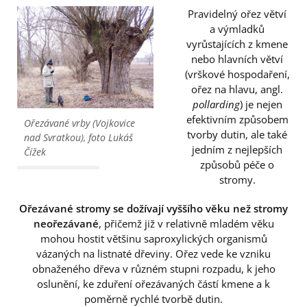
Pravidelný ořez větví
a výmladků
vyrůstajících z kmene
nebo hlavních větví
(vrškové hospodaření,
ořez na hlavu, angl.
pollarding
) je nejen
efektivním způsobem
Ořezávané vrby (Vojkovice
tvorby dutin, ale také
nad Svratkou), foto Lukáš
jedním z nejlepších
Čížek
způsobů péče o
stromy.
Ořezávané stromy se dožívají vyššího věku než stromy
neořezávané
, přičemž již v relativně mladém věku
mohou hostit většinu saproxylických organismů
vázaných na listnaté dřeviny. Ořez vede ke vzniku
obnaženého dřeva v různém stupni rozpadu, k jeho
oslunění, ke zduření ořezávaných částí kmene a k
poměrně rychlé tvorbě dutin.