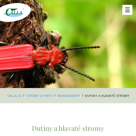
/
/
/
CALLA.CZ
STROMY A HMYZ
MANAGEMENT
DUTINY A HLAVATÉ STROMY
Dutiny a hlavaté stromy