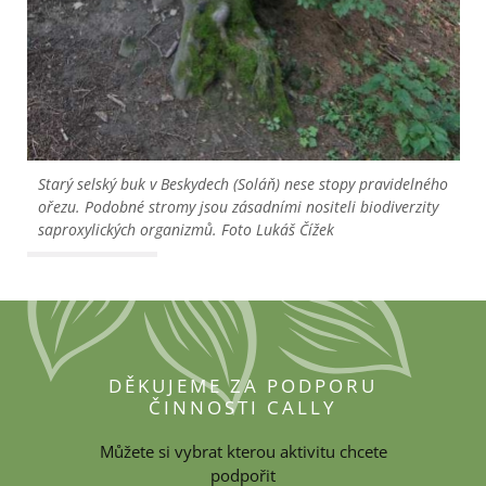
Starý selský buk v Beskydech (Soláň) nese stopy pravidelného 
ořezu. Podobné stromy jsou zásadními nositeli biodiverzity 
saproxylických organizmů. Foto Lukáš Čížek
DĚKUJEME ZA PODPORU
ČINNOSTI CALLY
Můžete si vybrat kterou aktivitu chcete
podpořit