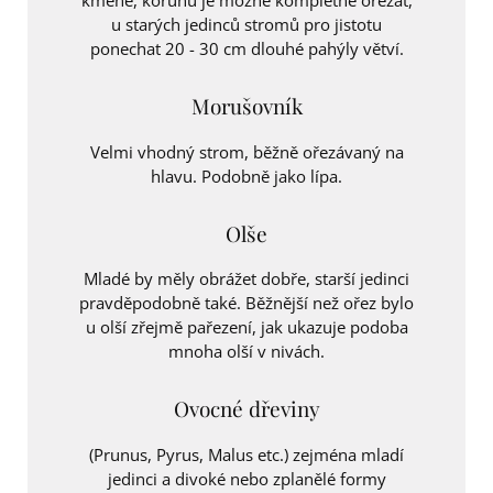
kmene, korunu je možné kompletně ořezat,
u starých jedinců stromů pro jistotu
ponechat 20 - 30 cm dlouhé pahýly větví.
Morušovník
Velmi vhodný strom, běžně ořezávaný na
hlavu. Podobně jako lípa.
Olše
Mladé by měly obrážet dobře, starší jedinci
pravděpodobně také. Běžnější než ořez bylo
u olší zřejmě pařezení, jak ukazuje podoba
mnoha olší v nivách.
Ovocné dřeviny
(Prunus, Pyrus, Malus etc.) zejména mladí
jedinci a divoké nebo zplanělé formy