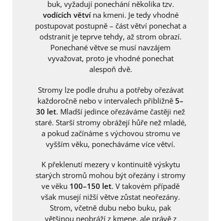
buk, vyžadují ponechání několika tzv.
vodících větví
na kmeni. Je tedy vhodné
postupovat postupně – část větví ponechat a
odstranit je teprve tehdy, až strom obrazí.
Ponechané větve se musí navzájem
vyvažovat, proto je vhodné ponechat
alespoň dvě.
Stromy lze podle druhu a potřeby ořezávat
každoročně nebo v intervalech přibližně
5–
30 let
. Mladší jedince ořezáváme častěji než
staré. Starší stromy obrážejí hůře než mladé,
a pokud začínáme s výchovou stromu ve
vyšším věku, ponecháváme více větví.
K překlenutí mezery v kontinuitě výskytu
starých stromů mohou být ořezány i stromy
ve věku
100–150 let
. V takovém případě
však musejí nižší větve zůstat neořezány.
Strom, včetně dubu nebo buku, pak
většinou neobráží z kmene, ale právě z