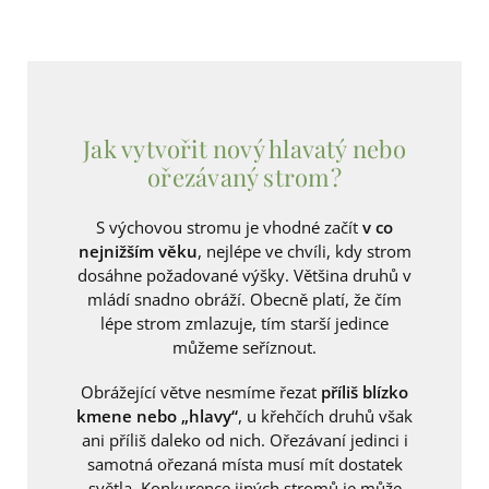
Jak vytvořit nový hlavatý nebo
ořezávaný strom?
S výchovou stromu je vhodné začít
v co
nejnižším věku
, nejlépe ve chvíli, kdy strom
dosáhne požadované výšky. Většina druhů v
mládí snadno obráží. Obecně platí, že čím
lépe strom zmlazuje, tím starší jedince
můžeme seříznout.
Obrážející větve nesmíme řezat
příliš blízko
kmene nebo „hlavy“
, u křehčích druhů však
ani příliš daleko od nich. Ořezávaní jedinci i
samotná ořezaná místa musí mít dostatek
světla. Konkurence jiných stromů je může