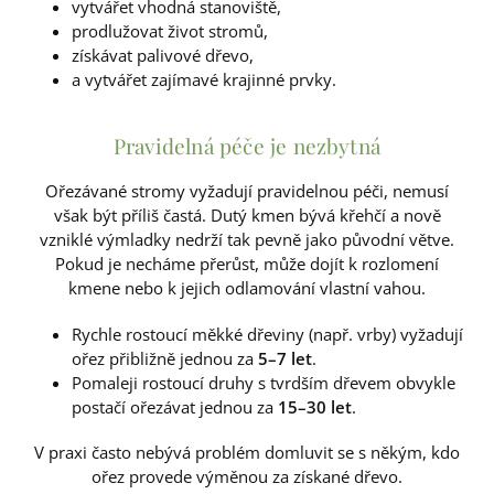
vytvářet vhodná stanoviště,
prodlužovat život stromů,
získávat palivové dřevo,
a vytvářet zajímavé krajinné prvky.
Pravidelná péče je nezbytná
Ořezávané stromy vyžadují pravidelnou péči, nemusí
však být příliš častá. Dutý kmen bývá křehčí a nově
vzniklé výmladky nedrží tak pevně jako původní větve.
Pokud je necháme přerůst, může dojít k rozlomení
kmene nebo k jejich odlamování vlastní vahou.
Rychle rostoucí měkké dřeviny (např. vrby) vyžadují
ořez přibližně jednou za
5–7 let
.
Pomaleji rostoucí druhy s tvrdším dřevem obvykle
postačí ořezávat jednou za
15–30 let
.
V praxi často nebývá problém domluvit se s někým, kdo
ořez provede výměnou za získané dřevo.