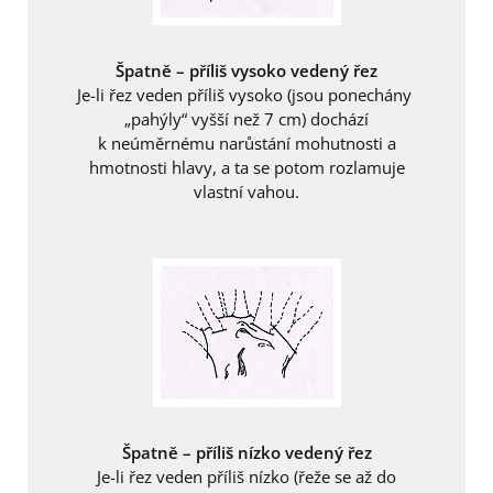
Špatně – příliš vysoko vedený řez
Je-li řez veden příliš vysoko (jsou ponechány
„pahýly“ vyšší než 7 cm) dochází
k neúměrnému narůstání mohutnosti a
hmotnosti hlavy, a ta se potom rozlamuje
vlastní vahou.
Špatně – příliš nízko vedený řez
Je-li řez veden příliš nízko (řeže se až do