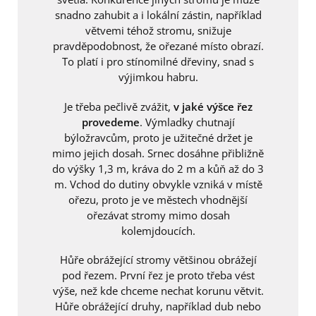
snadno zahubit a i lokální zástin, například
větvemi téhož stromu, snižuje
pravděpodobnost, že ořezané místo obrazí.
To platí i pro stínomilné dřeviny, snad s
výjimkou habru.
Je třeba pečlivě zvážit,
v jaké výšce řez
provedeme
. Výmladky chutnají
býložravcům, proto je užitečné držet je
mimo jejich dosah. Srnec dosáhne přibližně
do výšky 1,3 m, kráva do 2 m a kůň až do 3
m. Vchod do dutiny obvykle vzniká v místě
ořezu, proto je ve městech vhodnější
ořezávat stromy mimo dosah
kolemjdoucích.
Hůře obrážející stromy většinou obrážejí
pod řezem. První řez je proto třeba vést
výše, než kde chceme nechat korunu větvit.
Hůře obrážející druhy, například dub nebo