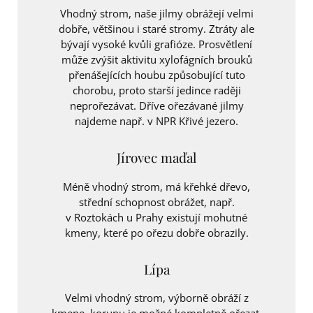
Vhodný strom, naše jilmy obrážejí velmi
dobře, většinou i staré stromy. Ztráty ale
bývají vysoké kvůli grafióze. Prosvětlení
může zvýšit aktivitu xylofágních brouků
přenášejících houbu způsobující tuto
chorobu, proto starší jedince raději
neprořezávat. Dříve ořezávané jilmy
najdeme např. v NPR Křivé jezero.
Jírovec maďal
Méně vhodný strom, má křehké dřevo,
střední schopnost obrážet, např.
v Roztokách u Prahy existují mohutné
kmeny, které po ořezu dobře obrazily.
Lípa
Velmi vhodný strom, výborně obráží z