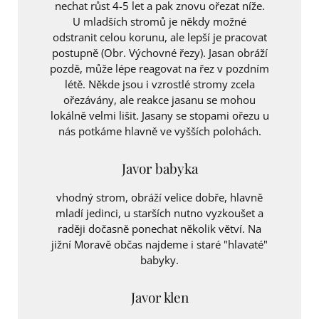
nechat růst 4-5 let a pak znovu ořezat níže.
U mladších stromů je někdy možné
odstranit celou korunu, ale lepší je pracovat
postupně (Obr. Výchovné řezy). Jasan obráží
pozdě, může lépe reagovat na řez v pozdním
létě. Někde jsou i vzrostlé stromy zcela
ořezávány, ale reakce jasanu se mohou
lokálně velmi lišit. Jasany se stopami ořezu u
nás potkáme hlavně ve vyšších polohách.
Javor babyka
vhodný strom, obráží velice dobře, hlavně
mladí jedinci, u starších nutno vyzkoušet a
raději dočasně ponechat několik větví. Na
jižní Moravě občas najdeme i staré "hlavaté"
babyky.
Javor klen