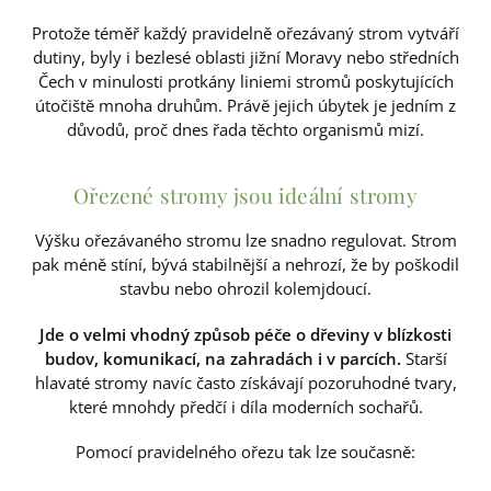
Protože téměř každý pravidelně ořezávaný strom vytváří
dutiny, byly i bezlesé oblasti jižní Moravy nebo středních
Čech v minulosti protkány liniemi stromů poskytujících
útočiště mnoha druhům. Právě jejich úbytek je jedním z
důvodů, proč dnes řada těchto organismů mizí.
Ořezené stromy jsou ideální stromy
Výšku ořezávaného stromu lze snadno regulovat. Strom
pak méně stíní, bývá stabilnější a nehrozí, že by poškodil
stavbu nebo ohrozil kolemjdoucí.
Jde o velmi vhodný způsob péče o dřeviny v blízkosti
budov, komunikací, na zahradách i v parcích.
Starší
hlavaté stromy navíc často získávají pozoruhodné tvary,
které mnohdy předčí i díla moderních sochařů.
Pomocí pravidelného ořezu tak lze současně: