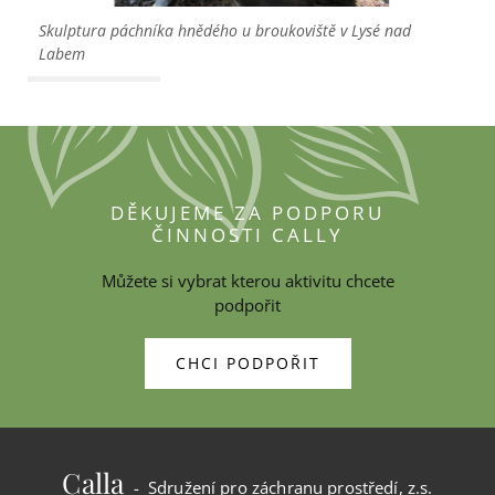
Skulptura páchníka hnědého u broukoviště v Lysé nad 
Labem
DĚKUJEME ZA PODPORU
ČINNOSTI CALLY
Můžete si vybrat kterou aktivitu chcete
podpořit
CHCI PODPOŘIT
Calla
- Sdružení pro záchranu prostředí, z.s.