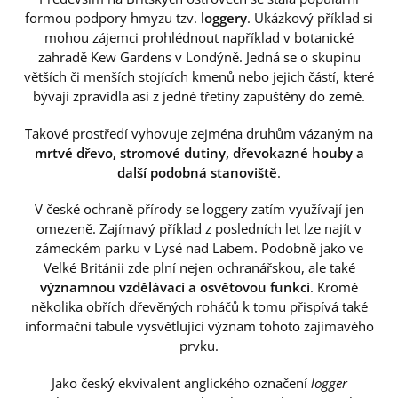
formou podpory hmyzu tzv.
loggery
. Ukázkový příklad si
mohou zájemci prohlédnout například v botanické
zahradě Kew Gardens v Londýně. Jedná se o skupinu
větších či menších stojících kmenů nebo jejich částí, které
bývají zpravidla asi z jedné třetiny zapuštěny do země.
Takové prostředí vyhovuje zejména druhům vázaným na
mrtvé dřevo, stromové dutiny, dřevokazné houby a
další podobná stanoviště
.
V české ochraně přírody se loggery zatím využívají jen
omezeně. Zajímavý příklad z posledních let lze najít v
zámeckém parku v Lysé nad Labem. Podobně jako ve
Velké Británii zde plní nejen ochranářskou, ale také
významnou vzdělávací a osvětovou funkci
. Kromě
několika obřích dřevěných roháčů k tomu přispívá také
informační tabule vysvětlující význam tohoto zajímavého
prvku.
Jako český ekvivalent anglického označení
logger