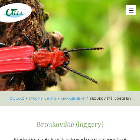
/
/
/
CALLA.CZ
STROMY A HMYZ
MANAGEMENT
BROUKOVIŠTĚ (LOGGERY)
Broukoviště (loggery)
Především na Britských ostrovech se stala populární