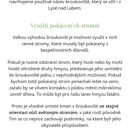
navrhujeme používat název broukoviště, který se vžil i v
Lysé nad Labem.
Využití pokácených stromů
Velkou výhodou broukovišť je možnost využít v nich
cenné stromy, které musely být pokáceny z
bezpečnostních důvodů.
Pokud je nutné odstranit strom, který hostí nebo by mohl
hostit ohrožené druhy hmyzu, představuje jeho umístění
do broukoviště jednu z nejvhodnějších možností. Pokud
bychom totiž pokácený strom ponechali ležet na zemi,
začalo by se vlivem kontaktu s půdou měnit mikroklima
uvnitř dřeva. To může být pro řadu larev hmyzu fatální.
Proto je vhodné umístit kmen v broukovišti
ve stejné
orientaci vůči světovým stranám
, v jaké rostl původně.
Tím se co nejvíce zachovají podmínky, na které byli jeho
obyvatelé přizpůsobeni.