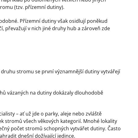
romu (tzv. přízemní dutiny).
odobné. Přízemní dutiny však osidlují poněkud
čí, převažují v nich jiné druhy hub a zároveň zde
 druhu stromu se první významnější dutiny vytvářejí
ruhů vázaných na dutiny dokázaly dlouhodobě
listy – ať už jde o parky, aleje nebo zvláště
 stromů všech věkových kategorií. Mnohé lokality
tečný počet stromů schopných vytvářet dutiny. Často
hradit dnešní dožívající jedince.