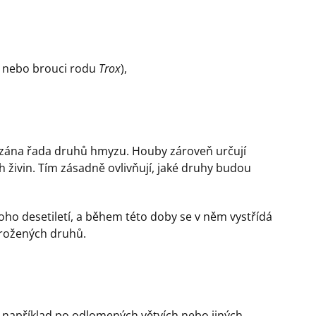
di nebo brouci rodu
Trox
),
vázána řada druhů hmyzu. Houby zároveň určují
ah živin. Tím zásadně ovlivňují, jaké druhy budou
o desetiletí, a během této doby se v něm vystřídá
hrožených druhů.
, například po odlomených větvích nebo jiných