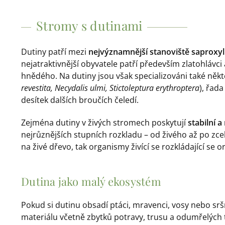
Stromy s dutinami
Dutiny patří mezi
nejvýznamnější stanoviště saproxy
nejatraktivnější obyvatele patří především zlatohlávci
hnědého. Na dutiny jsou však specializováni také někteř
revestita, Necydalis ulmi, Stictoleptura erythroptera
), řad
desítek dalších broučích čeledí.
Zejména dutiny v živých stromech poskytují
stabilní 
nejrůznějších stupních rozkladu – od živého až po zc
na živé dřevo, tak organismy živící se rozkládající se
Dutina jako malý ekosystém
Pokud si dutinu obsadí ptáci, mravenci, vosy nebo srš
materiálu včetně zbytků potravy, trusu a odumřelých t