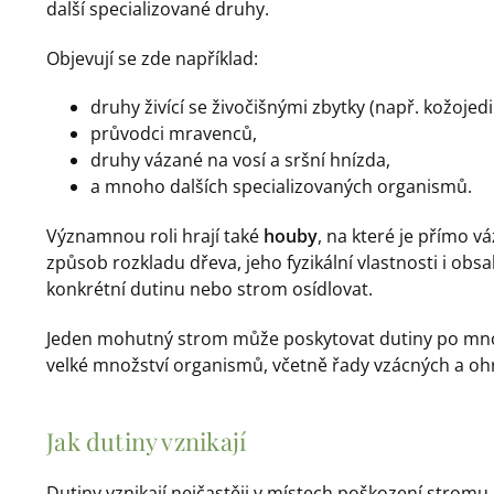
další specializované druhy.
Objevují se zde například:
druhy živící se živočišnými zbytky (např. kožoje
průvodci mravenců,
druhy vázané na vosí a sršní hnízda,
a mnoho dalších specializovaných organismů.
Významnou roli hrají také
houby
, na které je přímo 
způsob rozkladu dřeva, jeho fyzikální vlastnosti i obs
konkrétní dutinu nebo strom osídlovat.
Jeden mohutný strom může poskytovat dutiny po mnoh
velké množství organismů, včetně řady vzácných a o
Jak dutiny vznikají
Dutiny vznikají nejčastěji v místech poškození stromu