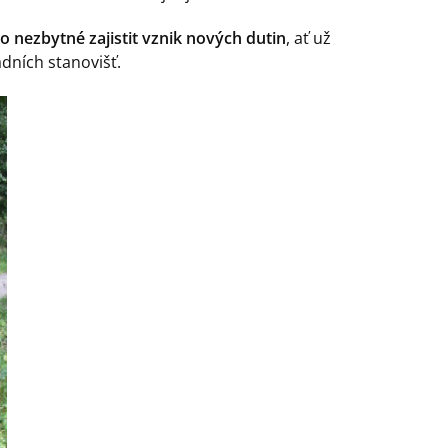
to nezbytné zajistit vznik nových dutin
, ať už
dních stanovišť.