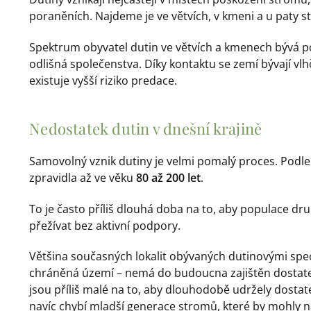
poraněních. Najdeme je ve větvích, v kmeni a u paty st
Spektrum obyvatel dutin ve větvích a kmenech bývá p
odlišná společenstva. Díky kontaktu se zemí bývají vlh
existuje vyšší riziko predace.
Nedostatek dutin v dnešní krajině
Samovolný vznik dutiny je velmi pomalý proces. Podle
zpravidla až ve věku
80 až 200 let
.
To je často příliš dlouhá doba na to, aby populace d
přežívat bez aktivní podpory.
Většina současných lokalit obývaných dutinovými specia
chráněná území – nemá do budoucna zajištěn dostatek
jsou příliš malé na to, aby dlouhodobě udržely dosta
navíc chybí mladší generace stromů, které by mohly na