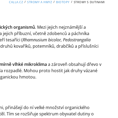
/
/
/
CALLA.CZ
STROMY A HMYZ
BIOTOPY
STROMY S DUTINAMI
lických organismů
. Mezi jejich nejznámější a
 a jejich příbuzní, včetně zdobenců a páchníka
í tesaříci (
Rhamnusium bicolor, Pedostrangalia
a druhů kovaříků, potemníků, drabčíků a příslušníci
a mírně vlhké mikroklima
a zároveň obsahují dřevo v
ela rozpadlé. Mohou proto hostit jak druhy vázané
 organickou hmotou.
ni, přinášejí do ní velké množství organického
ěl. Tím se rozšiřuje spektrum obyvatel dutiny o