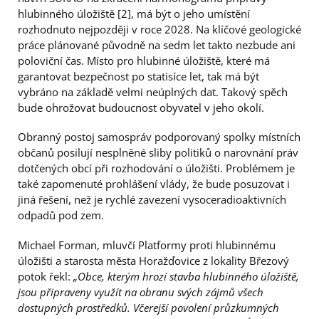
hlubinného úložiště [2], má být o jeho umístění
rozhodnuto nejpozději v roce 2028. Na klíčové geologické
práce plánované původně na sedm let takto nezbude ani
poloviční čas. Místo pro hlubinné úložiště, které má
garantovat bezpečnost po statisíce let, tak má být
vybráno na základě velmi neúplných dat. Takový spěch
bude ohrožovat budoucnost obyvatel v jeho okolí.
Obranný postoj samospráv podporovaný spolky místních
občanů posilují nesplněné sliby politiků o narovnání práv
dotčených obcí při rozhodování o úložišti. Problémem je
také zapomenuté prohlášení vlády, že bude posuzovat i
jiná řešení, než je rychlé zavezení vysoceradioaktivních
odpadů pod zem.
Michael Forman, mluvčí Platformy proti hlubinnému
úložišti a starosta města Horažďovice z lokality Březový
potok řekl:
„Obce, kterým hrozí stavba hlubinného úložiště,
jsou připraveny využít na obranu svých zájmů všech
dostupných prostředků. Včerejší povolení průzkumných