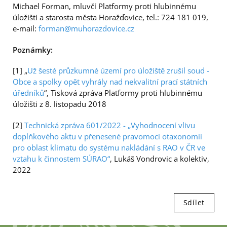
Michael Forman, mluvčí Platformy proti hlubinnému
úložišti a starosta města Horažďovice, tel.: 724 181 019,
e-mail:
forman@muhorazdovice.cz
Poznámky:
[1] „
Už šesté průzkumné území pro úložiště zrušil soud -
Obce a spolky opět vyhrály nad nekvalitní prací státních
úředníků
“, Tisková zpráva Platformy proti hlubinnému
úložišti z 8. listopadu 2018
[2]
Technická zpráva 601/2022 - „Vyhodnocení vlivu
doplňkového aktu v přenesené pravomoci otaxonomii
pro oblast klimatu do systému nakládání s RAO v ČR ve
vztahu k činnostem SÚRAO“
, Lukáš Vondrovic a kolektiv,
2022
Sdílet