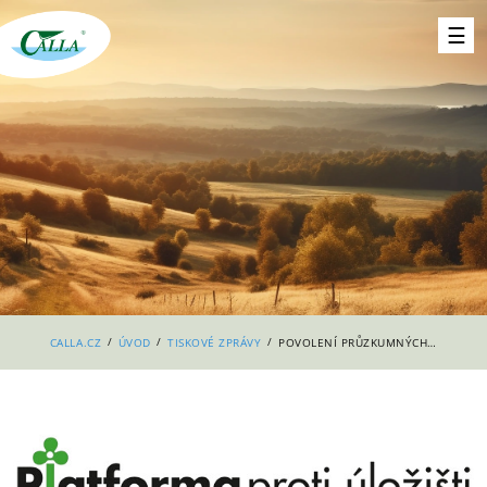
/
/
/
CALLA.CZ
ÚVOD
TISKOVÉ ZPRÁVY
POVOLENÍ PRŮZKUMNÝCH ÚZEMÍ NEZNAMENÁ ZELENOU PRO GEOLOGICKÉ PRÁCE, ZPOŽDĚNÍ ROSTE