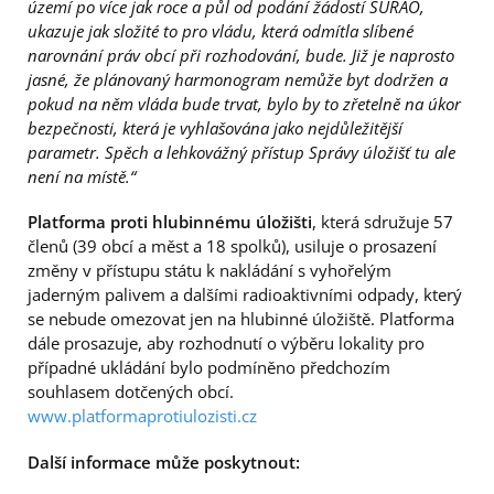
území po více jak roce a půl od podání žádostí SÚRAO,
ukazuje jak složité to pro vládu, která odmítla slíbené
narovnání práv obcí při rozhodování, bude. Již je naprosto
jasné, že plánovaný harmonogram nemůže byt dodržen a
pokud na něm vláda bude trvat, bylo by to zřetelně na úkor
bezpečnosti, která je vyhlašována jako nejdůležitější
parametr. Spěch a lehkovážný přístup Správy úložišť tu ale
není na místě.“
Platforma proti hlubinnému úložišti
, která sdružuje 57
členů (39 obcí a měst a 18 spolků), usiluje o prosazení
změny v přístupu státu k nakládání s vyhořelým
jaderným palivem a dalšími radioaktivními odpady, který
se nebude omezovat jen na hlubinné úložiště. Platforma
dále prosazuje, aby rozhodnutí o výběru lokality pro
případné ukládání bylo podmíněno předchozím
souhlasem dotčených obcí.
www.platformaprotiulozisti.cz
Další informace může poskytnout: