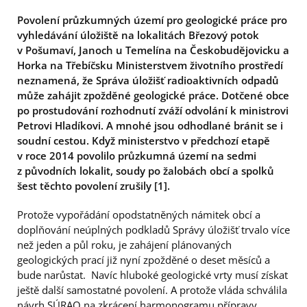
Povolení průzkumných území pro geologické práce pro
vyhledávání úložiště na lokalitách Březový potok
v Pošumaví, Janoch u Temelína na Českobudějovicku a
Horka na Třebíčsku Ministerstvem životního prostředí
neznamená, že Správa úložišť radioaktivních odpadů
může zahájit zpožděné geologické práce. Dotčené obce
po prostudování rozhodnutí zváží odvolání k ministrovi
Petrovi Hladíkovi. A mnohé jsou odhodlané bránit se i
soudní cestou. Když ministerstvo v předchozí etapě
v roce 2014 povolilo průzkumná území na sedmi
z původních lokalit, soudy po žalobách obcí a spolků
šest těchto povolení zrušily [1].
Protože vypořádání opodstatněných námitek obcí a
doplňování neúplných podkladů Správy úložišť trvalo více
než jeden a půl roku, je zahájení plánovaných
geologických prací již nyní zpožděné o deset měsíců a
bude narůstat. Navíc hluboké geologické vrty musí získat
ještě další samostatné povolení. A protože vláda schválila
návrh SÚRAO na zkrácení harmonogramu přípravy