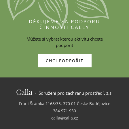
DĚKUJEME ZA PODPORU
ČINNOSTI CALLY
Můžete si vybrat kterou aktivitu chcete
podpořit
CHCI PODPOŘIT
Calla
- Sdružení pro záchranu prostředí, z.s.
Fráni Šrámka 1168/35, 370 01 České Budějovice
384 971 930
calla@calla.cz