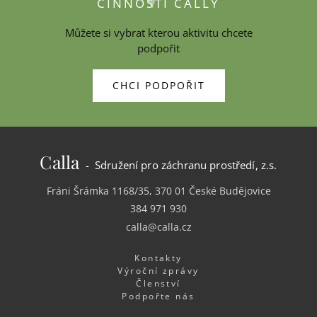
ČINNOSTI CALLY
Můžete si vybrat kterou aktivitu chcete
podpořit
CHCI PODPOŘIT
Calla
- Sdružení pro záchranu prostředí, z.s.
Fráni Šrámka 1168/35, 370 01 České Budějovice
384 971 930
calla@calla.cz
Kontakty
Výroční zprávy
Členství
Podpořte nás