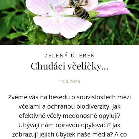
ZELENÝ ÚTEREK
Chudáci včeličky...
12.6.2026
Zveme vás na besedu o souvislostech mezi
včelami a ochranou biodiverzity. Jak
efektivně včely medonosné opylují?
Ubývají nám opravdu opylovači? Jak
zobrazují jejich úbytek naše média? A co