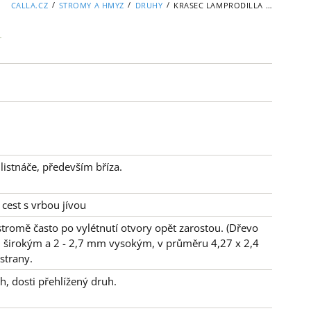
/
/
/
CALLA.CZ
STROMY A HMYZ
DRUHY
KRASEC LAMPRODILLA DIVES
 listnáče, především bříza.
 cest s vrbou jívou
stromě často po vylétnutí otvory opět zarostou. (Dřevo
 širokým a 2 - 2,7 mm vysokým, v průměru 4,27 x 2,4
strany.
h, dosti přehlížený druh.