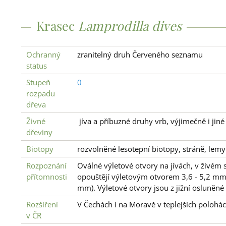
Krasec
Lamprodilla dives
Ochranný
zranitelný druh Červeného seznamu
status
Stupeň
0
rozpadu
dřeva
Živné
jíva a příbuzné druhy vrb, výjimečně i jiné
dřeviny
Biotopy
rozvolněné lesotepní biotopy, stráně, lemy
Rozpoznání
Oválné výletové otvory na jívách, v živém 
přítomnosti
opouštějí výletovým otvorem 3,6 - 5,2 mm
mm). Výletové otvory jsou z jižní osluněné 
Rozšíření
V Čechách i na Moravě v teplejších polohác
v ČR