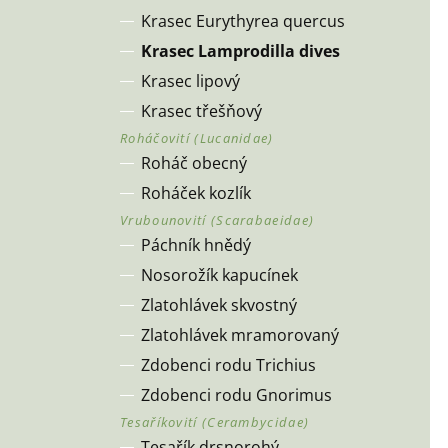
Krasec Eurythyrea quercus
Krasec Lamprodilla dives
Krasec lipový
Krasec třešňový
Roháč obecný
Roháček kozlík
Páchník hnědý
Nosorožík kapucínek
Zlatohlávek skvostný
Zlatohlávek mramorovaný
Zdobenci rodu Trichius
Zdobenci rodu Gnorimus
Tesařík drsnorohý