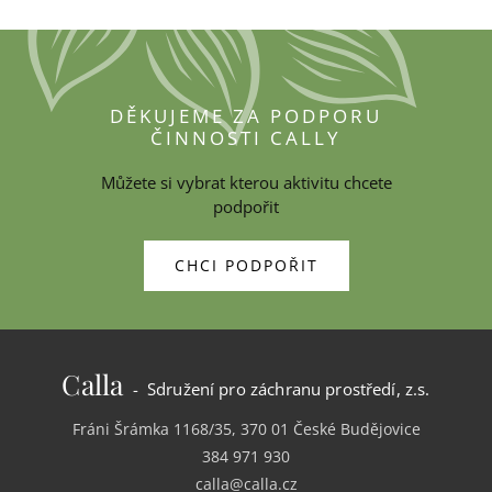
DĚKUJEME ZA PODPORU
ČINNOSTI CALLY
Můžete si vybrat kterou aktivitu chcete
podpořit
CHCI PODPOŘIT
Calla
- Sdružení pro záchranu prostředí, z.s.
Fráni Šrámka 1168/35, 370 01 České Budějovice
384 971 930
calla@calla.cz