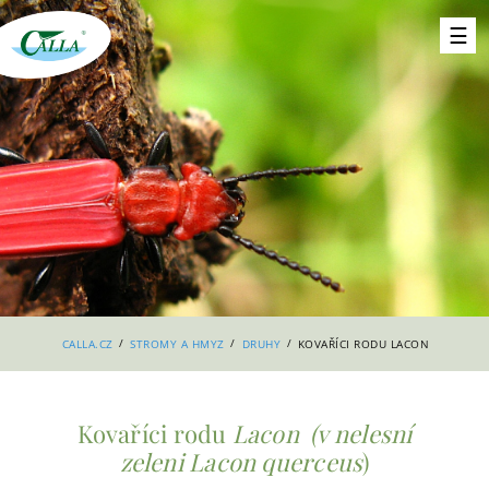
/
/
/
CALLA.CZ
STROMY A HMYZ
DRUHY
KOVAŘÍCI RODU LACON
Kovaříci rodu
Lacon (v nelesní
zeleni Lacon querceus
)