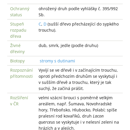
Ochranný
ohrožený druh podle vyhlášky č. 395/992
status
Sb.
Stupeň
C
,
D
(sušší dřevo přecházející do sypkého
rozpadu
trouchu).
dřeva
Živné
dub, smrk, jedle (podle druhu)
dřeviny
Biotopy
stromy s dutinami
Rozpoznání
Vyvíjí se ve dřevě i v začínajícím trouchu,
přítomnosti
oproti předchozím druhům se vyskytují i
v sušším dřevě a trouchu, který je tak
suchý, že začíná prášit.
Rozšíření
velmi vzácní brouci s poměrně velkým
v ČR
areálem, např. Šumava, Novohradské
hory, Třeboňsko, Hlubocko, Polabí; spíše
pralesní rod kovaříků, druh
Lacon
querceus
se vyskytuje i v nelesní zeleni na
hrázích a v alejích.